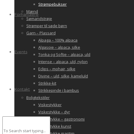
Strømpebukser
Mænd
Forhandlere
Sømandstrøje
Strømper til søde børn
Garn – Plassard
Alpaga – 100% alpaca
Algasoie – alpaca, silke
Events
Tonka og Softie – alpaca, uld
Intense – alpaca, uld, nylon
Eclips – mohair, silke
Divine – uld, silke, kameluld
Strikke-kit
Kontakt
Strikkepinde i bambus
Boligtekstiler
Viskestykker
Viskestykke – dyr
Viskestykke – gastronomi
Viskestykke kunst
Viskestykke maritim