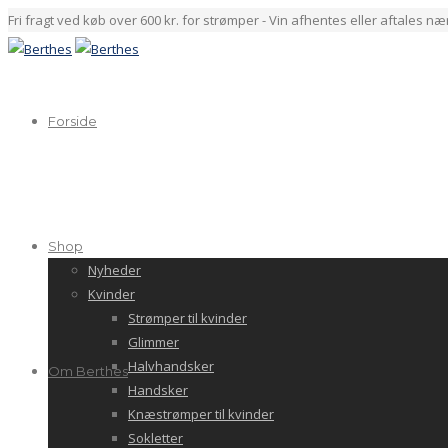
Fri fragt ved køb over 600 kr. for strømper - Vin afhentes eller aftales n
Forside
Shop
Nyheder
Kvinder
Strømper til kvinder
Glimmer
Halvhandsker
Om Berthes
Handsker
Knæstrømper til kvinder
Sokletter