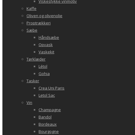
Viskestykke vinmotiv
Kaffe
Oliven og olivenolie
Proptrækkeri
Sæbe
Håndsæbe
Opvask
Vaskekit
Tørklæder
Létol
Gohia
Tasker
Crea Uni Paris
Letol Sac
Vin
Champagne
Bandol
Bordeaux
Bourgogne