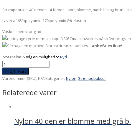
Strømpebuks i 40 denier – 4 farver – sort, blomme, mørk lilla og brun – 
Lavet af 65%polyamid 27%polyamid 8%elastan
Vaskes med vrang ud
maskinvaskes på skåneprogram 
tørretumbles –
anbefales ikke
!
Størrelse
Ryd
Nylon
40
Tilføj til kurv
denier
Varenummer (SKU):
N/A
Kategorier:
Nylon
,
Strømpebukser
Marianne
Relaterede varer
-
asymmetrisk
mønster
-
Nylon 40 denier blomme med grå bi
shine
lilla