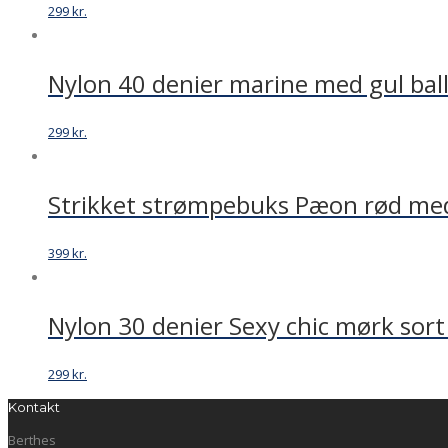
antal
299
kr.
Nylon 40 denier marine med gul bal
299
kr.
Strikket strømpebuks Pæon rød me
399
kr.
Nylon 30 denier Sexy chic mørk sort
299
kr.
Kontakt
Berthes