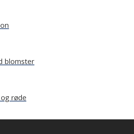
lon
d blomster
 og røde