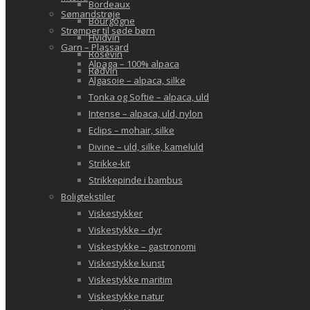
Bordeaux
Sømandstrøje
Bourgogne
Strømper til søde børn
Hvidvin
Garn – Plassard
Rosévin
Alpaga – 100% alpaca
Rødvin
Algasoie – alpaca, silke
Tonka og Softie – alpaca, uld
Intense – alpaca, uld, nylon
Eclips – mohair, silke
Divine – uld, silke, kameluld
Strikke-kit
Strikkepinde i bambus
Boligtekstiler
Viskestykker
Viskestykke – dyr
Viskestykke – gastronomi
Viskestykke kunst
Viskestykke maritim
Viskestykke natur