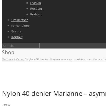
Hvidvin
Rosévin
Rødvin
Om Berthes
Forhandlere
Events
Kontakt
Shop
Berthes
/
Varer
/
Nylon 40 denier Marianne – asymmetrisk mønster – shine
Nylon 40 denier Marianne – asymm
319
kr.