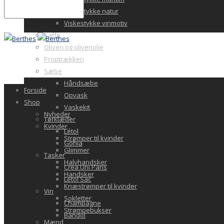
Viskestykke natur
Viskestykke vinmotiv
Kaffe
Oliven og olivenolie
Proptrækkeri
Sæbe
Håndsæbe
Forside
Opvask
Shop
Vaskekit
Nyheder
Tørklæder
Kvinder
Létol
Strømper til kvinder
Gohia
Glimmer
Tasker
Halvhandsker
Crea Uni Paris
Handsker
Letol Sac
Knæstrømper til kvinder
Vin
Sokletter
Champagne
Strømpebukser
Bandol
Mænd