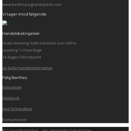
www.bertheauxgrandspieds.com
Vi tager imod følgende
Handelsbetingelser
Gratis levering i hele Danmark over 600 kr
Levering 1-2 hverdage
14 dages fuld returret
Se fulde handelsbetingelser
Følg Berthes
Instragram
Facebook
Find forhandlere
Konkurrencer
© Copyright Berthes - alle rettigheder forbeholdes