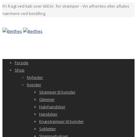
Fri fragt ved køb over 600 kr. for strømper - Vin afhentes eller aftales
nærmere ved bestilling
Forside
Shop
Nyheder
Kvinder
Strømper til kvinder
Glimmer
Halvhandsker
Handsker
Knæstrømper til kvinder
Sokletter
Strømpebukser