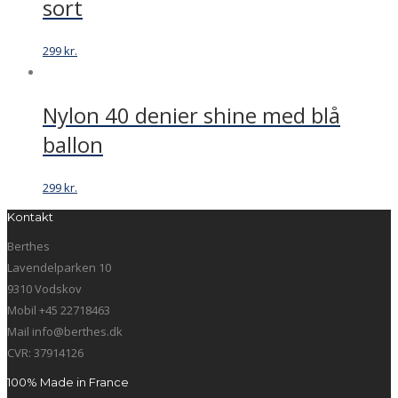
sort
299
kr.
Nylon 40 denier shine med blå
ballon
299
kr.
Kontakt
Berthes
Lavendelparken 10
9310 Vodskov
Mobil +45 22718463
Mail info@berthes.dk
CVR: 37914126
100% Made in France