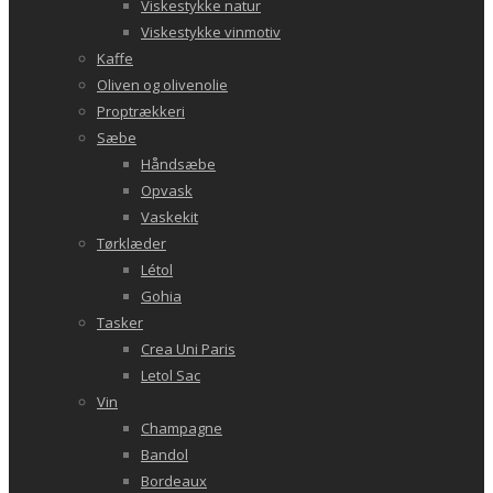
Viskestykke natur
Viskestykke vinmotiv
Kaffe
Oliven og olivenolie
Proptrækkeri
Sæbe
Håndsæbe
Opvask
Vaskekit
Tørklæder
Létol
Gohia
Tasker
Crea Uni Paris
Letol Sac
Vin
Champagne
Bandol
Bordeaux