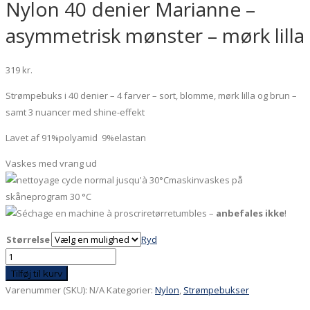
Nylon 40 denier Marianne –
asymmetrisk mønster – mørk lilla
319
kr.
Strømpebuks i 40 denier – 4 farver – sort, blomme, mørk lilla og brun –
samt 3 nuancer med shine-effekt
Lavet af 91%polyamid 9%elastan
Vaskes med vrang ud
maskinvaskes på
skåneprogram 30 °C
tørretumbles –
anbefales ikke
!
Størrelse
Ryd
Nylon
40
Tilføj til kurv
denier
Varenummer (SKU):
N/A
Kategorier:
Nylon
,
Strømpebukser
Marianne