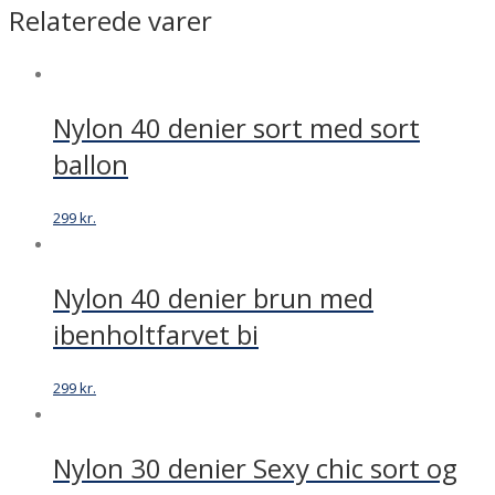
Relaterede varer
-
asymmetrisk
mønster
-
Nylon 40 denier sort med sort
mørk
lilla
ballon
antal
299
kr.
Nylon 40 denier brun med
ibenholtfarvet bi
299
kr.
Nylon 30 denier Sexy chic sort og