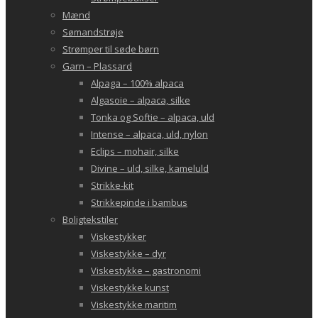
Mænd
Sømandstrøje
Strømper til søde børn
Garn – Plassard
Alpaga – 100% alpaca
Algasoie – alpaca, silke
Tonka og Softie – alpaca, uld
Intense – alpaca, uld, nylon
Eclips – mohair, silke
Divine – uld, silke, kameluld
Strikke-kit
Strikkepinde i bambus
Boligtekstiler
Viskestykker
Viskestykke – dyr
Viskestykke – gastronomi
Viskestykke kunst
Viskestykke maritim