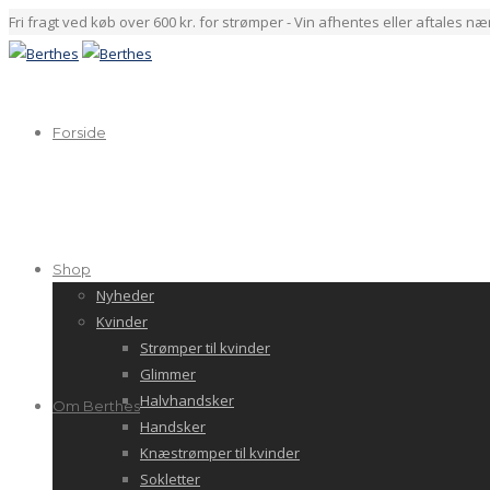
Fri fragt ved køb over 600 kr. for strømper - Vin afhentes eller aftales n
Forside
Shop
Nyheder
Kvinder
Strømper til kvinder
Glimmer
Halvhandsker
Om Berthes
Handsker
Knæstrømper til kvinder
Sokletter