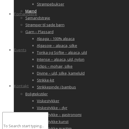
Strømpebukser
Mænd
Forhandlere
Sømandstrøje
Strømper til søde børn
Garn – Plassard
Alpaga – 100% alpaca
Algasoie – alpaca, silke
Events
Tonka og Softie – alpaca, uld
Intense – alpaca, uld, nylon
Eclips – mohair, silke
Divine – uld, silke, kameluld
Strikke-kit
Kontakt
Strikkepinde i bambus
Boligtekstiler
Viskestykker
Viskestykke – dyr
Viskestykke – gastronomi
Viskestykke kunst
Viskestykke maritim