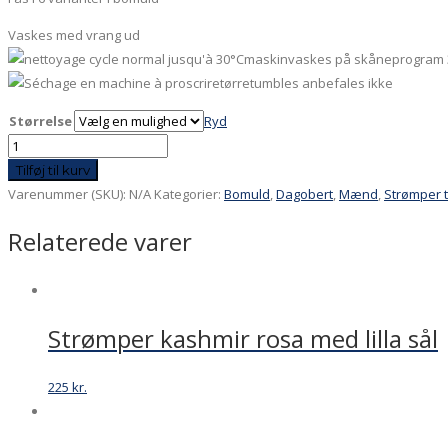
Vaskes med vrang ud
maskinvaskes på skåneprogram 
tørretumbles anbefales ikke
Størrelse
Ryd
Hummer
-
Tilføj til kurv
grå
Varenummer (SKU):
N/A
Kategorier:
Bomuld
,
Dagobert
,
Mænd
,
Strømper 
antal
Relaterede varer
Strømper kashmir rosa med lilla sål
225
kr.