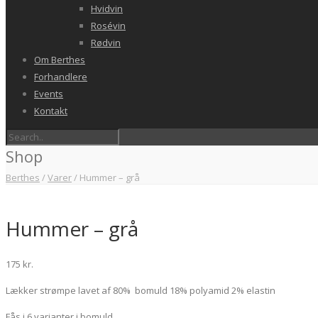
Hvidvin
Rosévin
Rødvin
Om Berthes
Forhandlere
Events
Kontakt
Shop
Berthes
/
Varer
/
Hummer – grå
Hummer – grå
175
kr.
Lækker strømpe lavet af 80% bomuld 18% polyamid 2% elastin
Fås i 6 varianter i bomuld