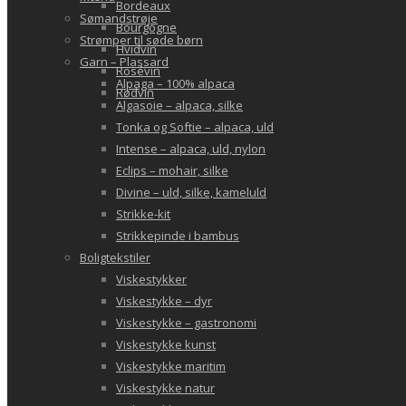
Bordeaux
Sømandstrøje
Bourgogne
Strømper til søde børn
Hvidvin
Garn – Plassard
Rosévin
Alpaga – 100% alpaca
Rødvin
Algasoie – alpaca, silke
Tonka og Softie – alpaca, uld
Intense – alpaca, uld, nylon
Eclips – mohair, silke
Divine – uld, silke, kameluld
Strikke-kit
Strikkepinde i bambus
Boligtekstiler
Viskestykker
Viskestykke – dyr
Viskestykke – gastronomi
Viskestykke kunst
Viskestykke maritim
Viskestykke natur