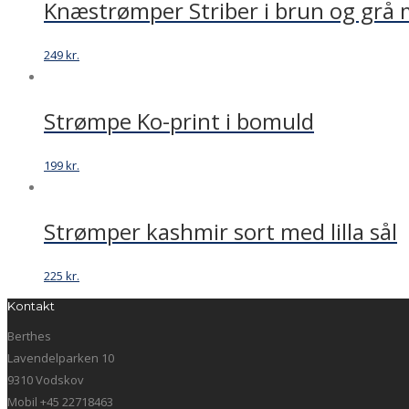
Knæstrømper Striber i brun og grå 
249
kr.
Strømpe Ko-print i bomuld
199
kr.
Strømper kashmir sort med lilla sål
225
kr.
Kontakt
Berthes
Lavendelparken 10
9310 Vodskov
Mobil +45 22718463