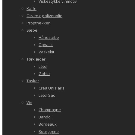
Viskestykke vinmotiv
Kaffe
Oliven og olivenolie
Proptrækkeri
Sæbe
Håndsæbe
Opvask
Vaskekit
Tørklæder
Létol
Gohia
Tasker
Crea Uni Paris
Letol Sac
Vin
Champagne
Bandol
Bordeaux
Bourgogne