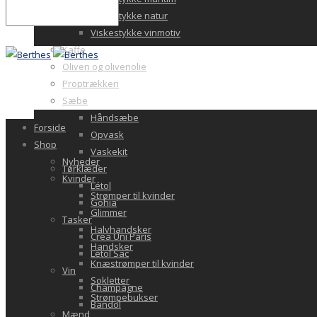
Viskestykke natur
Viskestykke vinmotiv
Kaffe
Oliven og olivenolie
Proptrækkeri
Sæbe
Håndsæbe
Forside
Opvask
Shop
Vaskekit
Nyheder
Tørklæder
Kvinder
Létol
Strømper til kvinder
Gohia
Glimmer
Tasker
Halvhandsker
Crea Uni Paris
Handsker
Letol Sac
Knæstrømper til kvinder
Vin
Sokletter
Champagne
Strømpebukser
Bandol
Mænd