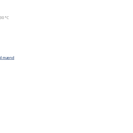
30 °C
til mænd