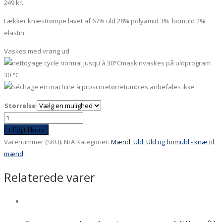
249
kr.
Lækker knæstrømpe lavet af 67% uld 28% polyamid 3% bomuld 2%
elastin
Vaskes med vrang ud
maskinvaskes på uldprogram
30 °C
tørretumbles anbefales ikke
Størrelse
Knæstrømpe
Striber
Tilføj til kurv
i
Varenummer (SKU):
N/A
Kategorier:
Mænd
,
Uld
,
Uld og bomuld - knæ til
rød
mænd
og
Relaterede varer
lilla
med
pink
tå