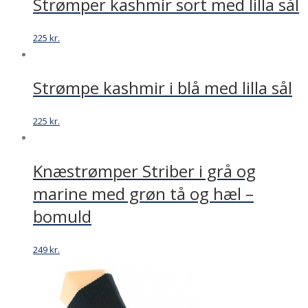
Strømper kashmir sort med lilla sål
og
hæl
-
225
kr.
uld
antal
Strømpe kashmir i blå med lilla sål
225
kr.
Knæstrømper Striber i grå og
marine med grøn tå og hæl –
bomuld
249
kr.