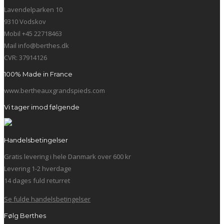
Lavendelparken 10
9310 Vodskov
Mobil +45 22718463
Mail info@berthes.dk
CVR: 37914126
100% Made in France
www.bertheauxgrandspieds.com
Vi tager imod følgende
Handelsbetingelser
Gratis levering i hele Danmark over 600 kr
Levering 1-2 hverdage
14 dages fuld returret
Se fulde handelsbetingelser
Følg Berthes