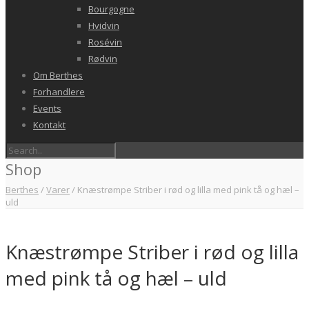
Bourgogne
Hvidvin
Rosévin
Rødvin
Om Berthes
Forhandlere
Events
Kontakt
Shop
Berthes
/
Varer
/
Knæstrømpe Striber i rød og lilla med pink tå og hæl –
uld
Knæstrømpe Striber i rød og lilla
med pink tå og hæl – uld