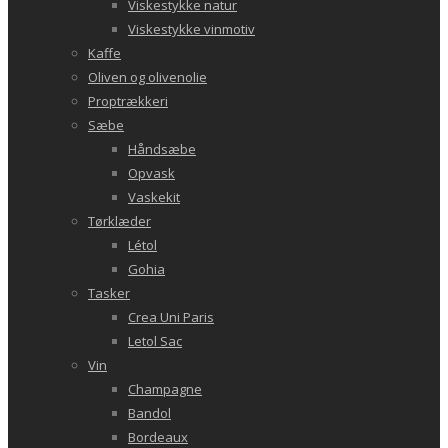
Viskestykke natur
Viskestykke vinmotiv
Kaffe
Oliven og olivenolie
Proptrækkeri
Sæbe
Håndsæbe
Opvask
Vaskekit
Tørklæder
Létol
Gohia
Tasker
Crea Uni Paris
Letol Sac
Vin
Champagne
Bandol
Bordeaux