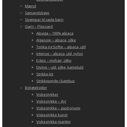
Mænd
Sømandstrøje
Strømper til søde børn
Garn – Plassard
Alpaga – 100% alpaca
Algasoie – alpaca, silke
Tonka og Softie – alpaca, uld
Intense – alpaca, uld, nylon
Eclips – mohair, silke
Divine – uld, silke, kameluld
Strikke-kit
Strikkepinde i bambus
Boligtekstiler
Viskestykker
Viskestykke – dyr
Viskestykke – gastronomi
Viskestykke kunst
Viskestykke maritim