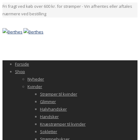
Fri fragt ved køb over 600 kr. for strømper - Vin afhentes eller aftales
nærmere ved bestilling
Forside
Shop
Nyheder
Kvinder
Strømper til kvinder
Glimmer
Halvhandsker
Handsker
Knæstrømper til kvinder
Sokletter
Strømpebukser