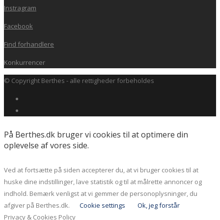
Instragram
Facebook
Find forhandlere
Konkurrencer
© Copyright Berthes - alle rettigheder forbeholdes
På Berthes.dk bruger vi cookies til at optimere din
oplevelse af vores side.
Ved at fortsætte på siden accepterer du, at vi bruger cookies til at
huske dine indstillinger, lave statistik og til at målrette annoncer og
indhold. Bemærk venligst at vi gemmer de personoplysninger, du
afgiver på Berthes.dk.
Cookie settings
Ok, jeg forstår
Privacy & Cookies Policy