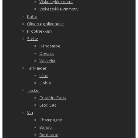
Viskestykke natur
Viskestykke vinmotiv
Kaffe
Oliven og olivenolie
Proptrækkeri
Sæbe
Håndsæbe
Opvask
Vaskekit
Tørklæder
Létol
Gohia
Tasker
Crea Uni Paris
Letol Sac
Vin
Champagne
Bandol
Bordeaux