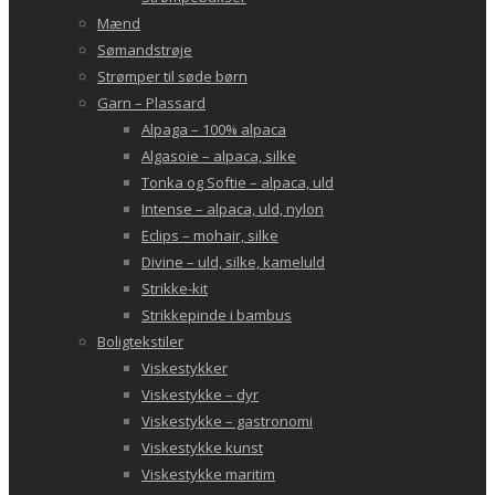
Mænd
Sømandstrøje
Strømper til søde børn
Garn – Plassard
Alpaga – 100% alpaca
Algasoie – alpaca, silke
Tonka og Softie – alpaca, uld
Intense – alpaca, uld, nylon
Eclips – mohair, silke
Divine – uld, silke, kameluld
Strikke-kit
Strikkepinde i bambus
Boligtekstiler
Viskestykker
Viskestykke – dyr
Viskestykke – gastronomi
Viskestykke kunst
Viskestykke maritim