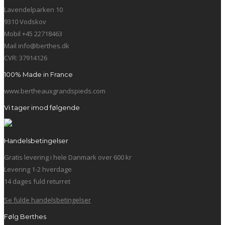
Lavendelparken 10
9310 Vodskov
Mobil +45 22718463
Mail info@berthes.dk
CVR: 37914126
100% Made in France
www.bertheauxgrandspieds.com
Vi tager imod følgende
Handelsbetingelser
Gratis levering i hele Danmark over 600 kr
Levering 1-2 hverdage
14 dages fuld returret
Se fulde handelsbetingelser
Følg Berthes