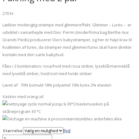
270
kr.
Lækker moderigtig strømpe med glimmereffekt. Glimmer – Lurex – er
udviklet i samarbejde med Dior. Perrin (moderfirma bag Berthe Aux
Grands Pieds) producerer Diors babystrømper, og her er høje krav til
kvaliteten af lurex, da strømper med glimmer/lurex skal have direkte
kontakt med den sarte babyhud.
Fåes i 3 kombination: rosa/hvid med rosa striber, lyseblå/marineblå
med lyseblå striber, hvid/sort med hvide striber
Lavet af 70% bomuld 18% polyamid 10% lurex 2% elasten
Vaskes med vrang ud
maskinvaskes på
skåneprogram 30 °C
tørretumbles anbefales ikke
Størrelse
Ryd
Glimmerstrømper