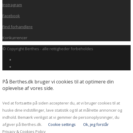
Instragram
Facebook
Find forhandlere
Konkurrencer
© Copyright Berthes - alle rettigheder forbeholdes
På Berthes.dk bruger vi cookies til at optimere din
oplevelse af vores side.
Ved at fortsætte på siden accepterer du, at vi bruger cookies til at
huske dine indstillinger, lave statistik og til at målrette annoncer og
indhold. Bemærk venligst at vi gemmer de personoplysninger, du
afgiver på Berthes.dk.
Cookie settings
Ok, jeg forstår
Privacy & Cookies Policy