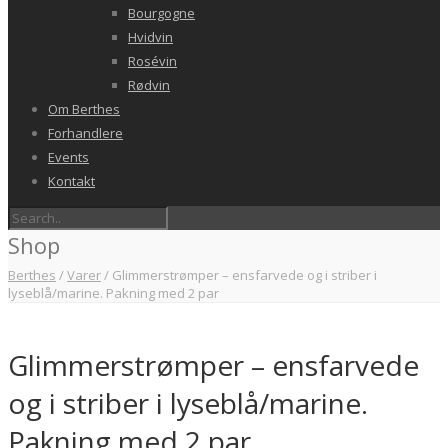
Bourgogne
Hvidvin
Rosévin
Rødvin
Om Berthes
Forhandlere
Events
Kontakt
Shop
Berthes
/
Varer
/
Glimmerstrømper – ensfarvede og i striber i
lyseblå/marine. Pakning med 2 par
Glimmerstrømper – ensfarvede
og i striber i lyseblå/marine.
Pakning med 2 par