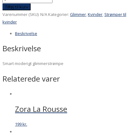
-
Tilføj til kurv
ensfarvede
Varenummer (SKU):
N/A
Kategorier:
Glimmer
,
Kvinder
,
Strømper til
og
kvinder
i
Beskrivelse
striber
i
Beskrivelse
lyseblå/marine.
Pakning
Smart moderigt glimmerstrømpe
med
2
Relaterede varer
par
antal
Zora La Rousse
199
kr.