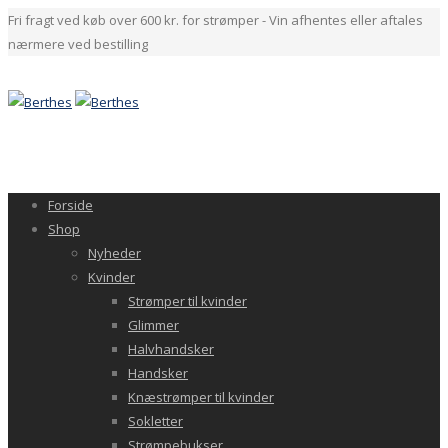
Fri fragt ved køb over 600 kr. for strømper - Vin afhentes eller aftales
nærmere ved bestilling
Forside
Shop
Nyheder
Kvinder
Strømper til kvinder
Glimmer
Halvhandsker
Handsker
Knæstrømper til kvinder
Sokletter
Strømpebukser