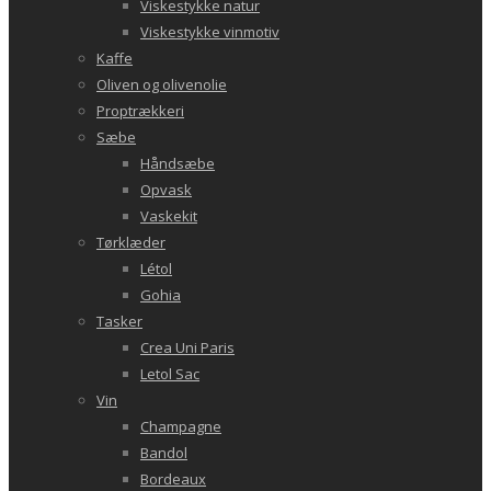
Viskestykke natur
Viskestykke vinmotiv
Kaffe
Oliven og olivenolie
Proptrækkeri
Sæbe
Håndsæbe
Opvask
Vaskekit
Tørklæder
Létol
Gohia
Tasker
Crea Uni Paris
Letol Sac
Vin
Champagne
Bandol
Bordeaux