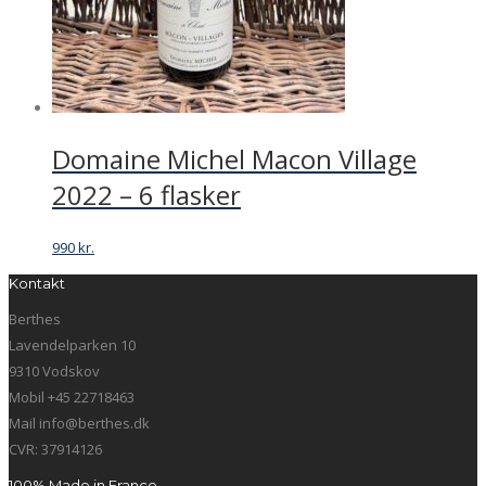
Domaine Michel Macon Village
2022 – 6 flasker
990
kr.
Kontakt
Berthes
Lavendelparken 10
9310 Vodskov
Mobil +45 22718463
Mail info@berthes.dk
CVR: 37914126
100% Made in France