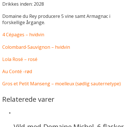
Drikkes inden: 2028
Domaine du Rey producere 5 vine samt Armagnac i
forskellige årgange.
4 Cépages – hvidvin
Colombard-Sauvignon – hvidvin
Lola Rosé – rosé
Au Conté -rød
Gros et Petit Manseng – moelleux (sødlig sauternetype)
Relaterede varer
Vild-med-Domaine Michel, 6 flasker