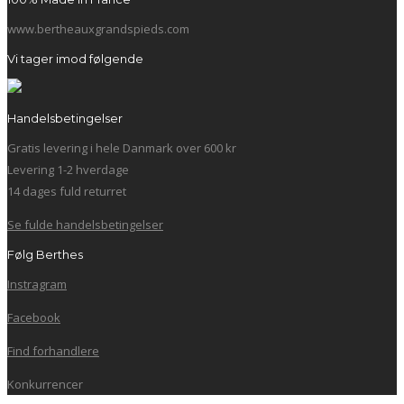
www.bertheauxgrandspieds.com
Vi tager imod følgende
Handelsbetingelser
Gratis levering i hele Danmark over 600 kr
Levering 1-2 hverdage
14 dages fuld returret
Se fulde handelsbetingelser
Følg Berthes
Instragram
Facebook
Find forhandlere
Konkurrencer