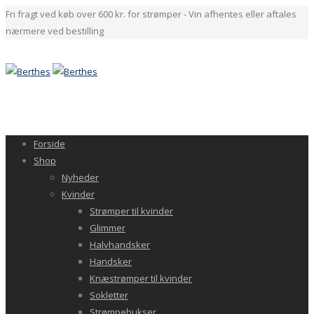
Fri fragt ved køb over 600 kr. for strømper - Vin afhentes eller aftales
nærmere ved bestilling
Forside
Shop
Nyheder
Kvinder
Strømper til kvinder
Glimmer
Halvhandsker
Handsker
Knæstrømper til kvinder
Sokletter
Strømpebukser