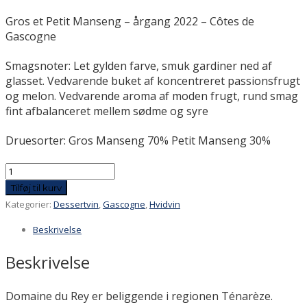
Gros et Petit Manseng – årgang 2022 – Côtes de
Gascogne
Smagsnoter:
Let gylden farve, smuk gardiner ned af
glasset. Vedvarende buket af koncentreret passionsfrugt
og melon. Vedvarende aroma af moden frugt, rund smag
fint afbalanceret mellem sødme og syre
Druesorter: Gros Manseng 70% Petit Manseng 30%
Domaine
du
Tilføj til kurv
Rey
Kategorier:
Dessertvin
,
Gascogne
,
Hvidvin
-
Beskrivelse
Gros
et
Beskrivelse
Petit
Manseng
Domaine du Rey er beliggende i regionen
Ténarèze.
antal