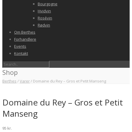
Bourgogne
Hvidvin
Rosévin
Rødvin
Om Berthes
Forhandlere
Events
Kontakt
Shop
Berthes
/
Varer
/
Domaine du Rey – Gros et Petit Manseng
Domaine du Rey – Gros et Petit
Manseng
95
kr.