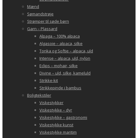
Mænd
Sømandstrøje
Strømper til søde børn
Garn – Plassard
Alpaga – 100% alpaca
Algasoie – alpaca, silke
Tonka og Softie – alpaca, uld
Intense – alpaca, uld, nylon
Eclips – mohair, silke
Divine – uld, silke, kameluld
Strikke-kit
Strikkepinde i bambus
Boligtekstiler
Viskestykker
Viskestykke – dyr
Viskestykke – gastronomi
Viskestykke kunst
Viskestykke maritim