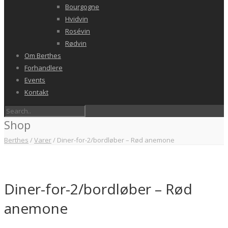
Bourgogne
Hvidvin
Rosévin
Rødvin
Om Berthes
Forhandlere
Events
Kontakt
Shop
Berthes
/
Varer
/
Diner-for-2/bordløber – Rød anemone
Diner-for-2/bordløber – Rød
anemone