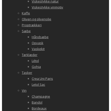
Viskestykke natur
Viskestykke vinmotiv
Kaffe
Oliven og olivenolie
Proptrækkeri
Sæbe
Håndsæbe
Opvask
Vaskekit
Tørklæder
Létol
Gohia
Tasker
Crea Uni Paris
Letol Sac
Vin
Champagne
Bandol
Bordeaux