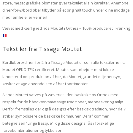
store, meget grafiske blomster giver tekstilet al sin karakter. Anemone
diner-for-2/bordløber tilbyder på et originalt touch under dine middage
med familie eller venner!
Vævet med kærlighed hos Moutet i Orthez – 100% produceret i Frankrig
Tekstiler fra Tissage Moutet
Bordløbere/diner-for-2 fra Tissage Moutet er som alle tekstilerne fra
Moutet OEKO-TEX certificeret. Moutet samarbejder med lokale
landmænd om produktion af hør, da Moutet, grundet miljøhensyn,
ønsker at øge anvendelsen af hør i sortimentet.
Alt hos Moutet væves på væveriet i den baskiske by Orthez med
respekt for de håndværksmæssige traditioner, mennesker og miljø.
Derfor fremstilles der også designs efter baskisk tradition, hvor de 7
striber symbolisere de baskiske kommuner. Deraf kommer
betegnelsen ”Linge Basque”, og disse designs fås i forskellige
farvekombinationer og tykkelser.