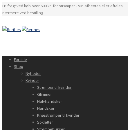
Fri fragt ved køb over 600 kr. for strømper - Vin afhentes eller aftales
nærmere ved bestilling
Forside
Shop
Nyheder
Kvinder
Strømper til kvinder
Glimmer
Halvhandsker
Handsker
Knæstrømper til kvinder
Sokletter
Strømpebukser