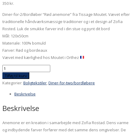
350
kr.
Diner-for-2/Bordløber “Rød anemone” fra Tissage Moutet. Vævet efter
traditionelle håndværksmæssige traditioner og i et design af Zofia
Rosted. Luk de smukke farver ind i din stue og pynt dit bord
Mål: 120x50cm
Materiale: 100% bomuld
Farver: Rød og bordeaux
Vævet med kærlighed hos Moutet i Orthez
Diner-
for-
Tilføj til kurv
2/bordløber
Kategorier:
Boligtekstiler
,
Diner-for-two/bordløbere
-
Beskrivelse
Rød
anemone
Beskrivelse
antal
Anemone er en kreation i samarbejde med Zofia Rostad. Dens varme
og indbydende farver forfører med det samme dens omgivelser. De