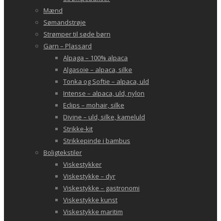
Mænd
Sømandstrøje
Strømper til søde børn
Garn – Plassard
Alpaga – 100% alpaca
Algasoie – alpaca, silke
Tonka og Softie – alpaca, uld
Intense – alpaca, uld, nylon
Eclips – mohair, silke
Divine – uld, silke, kameluld
Strikke-kit
Strikkepinde i bambus
Boligtekstiler
Viskestykker
Viskestykke – dyr
Viskestykke – gastronomi
Viskestykke kunst
Viskestykke maritim