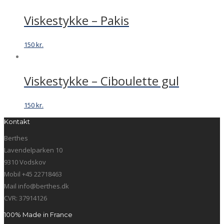
Viskestykke – Pakis
150
kr.
Viskestykke – Ciboulette gul
150
kr.
Kontakt
Berthes
Lavendelparken 10
9310 Vodskov
Mobil +45 22718463
Mail info@berthes.dk
CVR: 37914126
100% Made in France