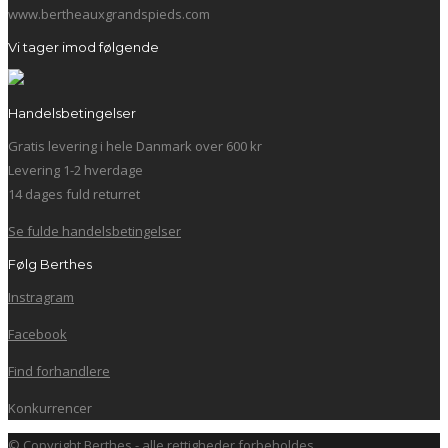
www.bertheauxgrandspieds.com
Vi tager imod følgende
Handelsbetingelser
Gratis levering i hele Danmark over 600 kr
Levering 1-2 hverdage
14 dages fuld returret
Se fulde handelsbetingelser
Følg Berthes
Instragram
Facebook
Find forhandlere
Konkurrencer
© Copyright Berthes - alle rettigheder forbeholdes