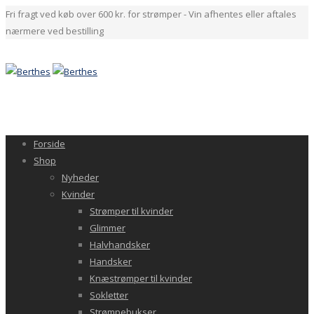
Fri fragt ved køb over 600 kr. for strømper - Vin afhentes eller aftales
nærmere ved bestilling
Forside
Shop
Nyheder
Kvinder
Strømper til kvinder
Glimmer
Halvhandsker
Handsker
Knæstrømper til kvinder
Sokletter
Strømpebukser