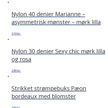
i
snoren
Nylon 40 denier Marianne –
og
slip
asymmetrisk mønster – mørk lilla
silden
fri!
319
kr.
Gråt
fiskegarn
antal
Nylon 30 denier Sexy chic mørk lilla
og rosa
299
kr.
Strikket strømpebuks Pæon
bordeaux med blomster
399
kr.