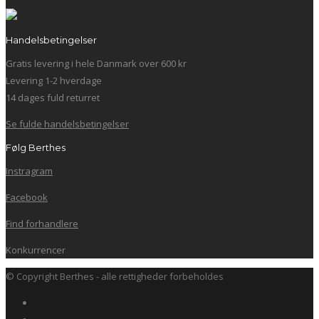
Handelsbetingelser
Gratis levering i hele Danmark over 600 kr
Levering 1-2 hverdage
14 dages fuld returret
Se fulde handelsbetingelser
Følg Berthes
Instragram
Facebook
Find forhandlere
Konkurrencer
© Copyright Berthes - alle rettigheder forbeholdes