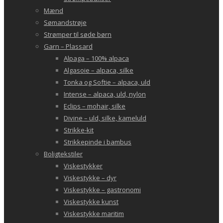
Mænd
Sømandstrøje
Strømper til søde børn
Garn – Plassard
Alpaga – 100% alpaca
Algasoie – alpaca, silke
Tonka og Softie – alpaca, uld
Intense – alpaca, uld, nylon
Eclips – mohair, silke
Divine – uld, silke, kameluld
Strikke-kit
Strikkepinde i bambus
Boligtekstiler
Viskestykker
Viskestykke – dyr
Viskestykke – gastronomi
Viskestykke kunst
Viskestykke maritim