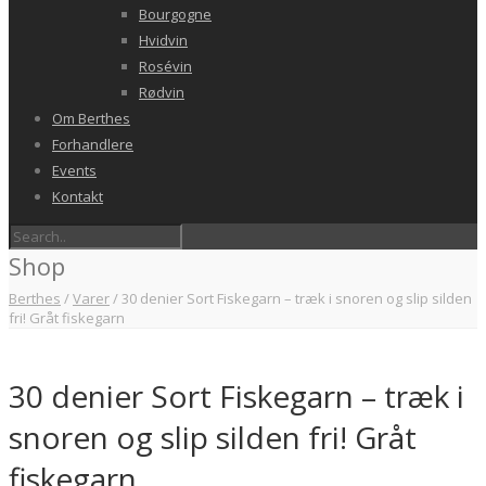
Bourgogne
Hvidvin
Rosévin
Rødvin
Om Berthes
Forhandlere
Events
Kontakt
Shop
Berthes
/
Varer
/
30 denier Sort Fiskegarn – træk i snoren og slip silden
fri! Gråt fiskegarn
30 denier Sort Fiskegarn – træk i
snoren og slip silden fri! Gråt
fiskegarn