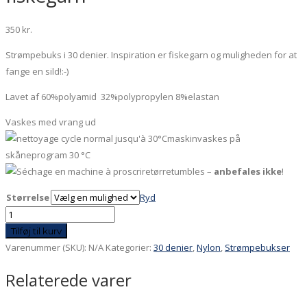
350
kr.
Strømpebuks i 30 denier. Inspiration er fiskegarn og muligheden for at
fange en sild!:-)
Lavet af 60%polyamid 32%polypropylen 8%elastan
Vaskes med vrang ud
maskinvaskes på
skåneprogram 30 °C
tørretumbles –
anbefales ikke
!
Størrelse
Ryd
30
denier
Tilføj til kurv
Sort
Varenummer (SKU):
N/A
Kategorier:
30 denier
,
Nylon
,
Strømpebukser
Fiskegarn
Relaterede varer
-
træk