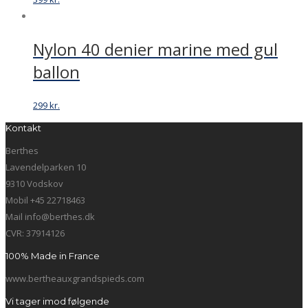
Nylon 40 denier marine med gul
ballon
299
kr.
Kontakt
Berthes
Lavendelparken 10
9310 Vodskov
Mobil +45 22718463
Mail info@berthes.dk
CVR: 37914126
100% Made in France
www.bertheauxgrandspieds.com
Vi tager imod følgende