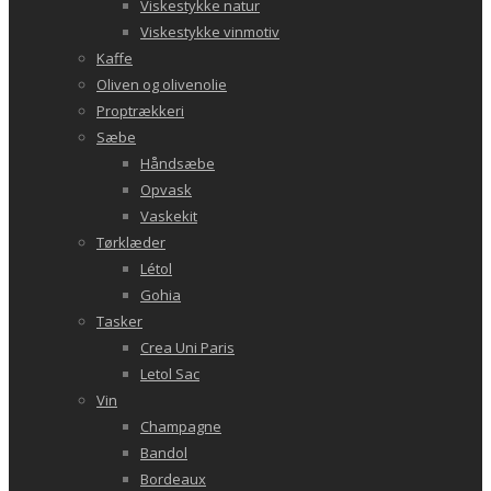
Viskestykke natur
Viskestykke vinmotiv
Kaffe
Oliven og olivenolie
Proptrækkeri
Sæbe
Håndsæbe
Opvask
Vaskekit
Tørklæder
Létol
Gohia
Tasker
Crea Uni Paris
Letol Sac
Vin
Champagne
Bandol
Bordeaux