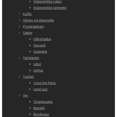
Viskestykke natur
Viskestykke vinmotiv
Kaffe
Oliven og olivenolie
Proptrækkeri
Sæbe
Håndsæbe
Opvask
Vaskekit
Tørklæder
Létol
Gohia
Tasker
Crea Uni Paris
Letol Sac
Vin
Champagne
Bandol
Bordeaux