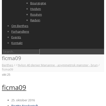
Bourgogne
Hvidvin
Rosévin
Rødvin
Om Berthes
Forhandlere
Events
Kontakt
ficma09
Berthes
/
/
Nylon 40 denier Marianne - asymmetrisk mønster - brun
/
ficma09
okt
25
ficma09
25. oktober 2016
Birgitte Nordentoft