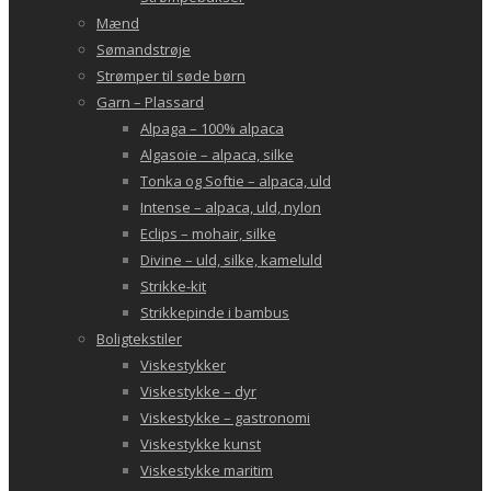
Mænd
Sømandstrøje
Strømper til søde børn
Garn – Plassard
Alpaga – 100% alpaca
Algasoie – alpaca, silke
Tonka og Softie – alpaca, uld
Intense – alpaca, uld, nylon
Eclips – mohair, silke
Divine – uld, silke, kameluld
Strikke-kit
Strikkepinde i bambus
Boligtekstiler
Viskestykker
Viskestykke – dyr
Viskestykke – gastronomi
Viskestykke kunst
Viskestykke maritim