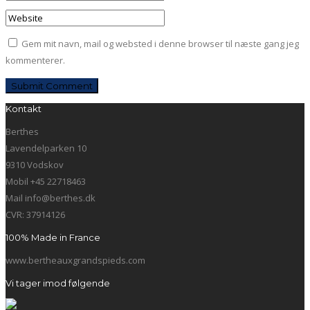
Gem mit navn, mail og websted i denne browser til næste gang jeg
kommenterer.
Kontakt
Berthes
Lavendelparken 10
9310 Vodskov
Mobil +45 22718463
Mail info@berthes.dk
CVR: 37914126
100% Made in France
www.bertheauxgrandspieds.com
Vi tager imod følgende