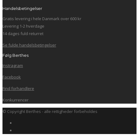
Handelsbetingelser
Gratis levering i hele Danmark over 600 kr
Levering 1-2 hverdage
14 dages fuld returret
Se fulde handelsbetingelser
Følg Berthes
Instragram
Facebook
Find forhandlere
Konkurrencer
© Copyright Berthes - alle rettigheder forbeholdes