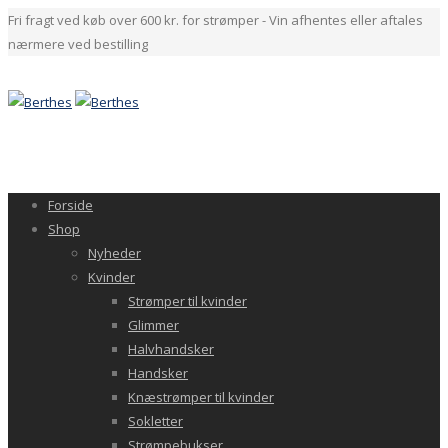
Fri fragt ved køb over 600 kr. for strømper - Vin afhentes eller aftales
nærmere ved bestilling
Forside
Shop
Nyheder
Kvinder
Strømper til kvinder
Glimmer
Halvhandsker
Handsker
Knæstrømper til kvinder
Sokletter
Strømpebukser