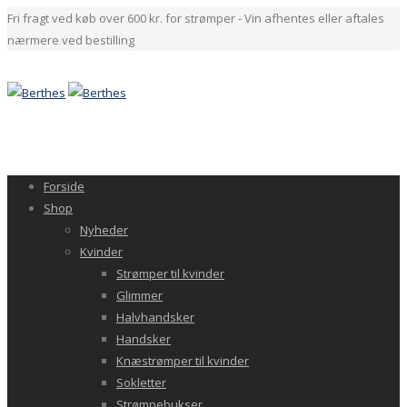
Fri fragt ved køb over 600 kr. for strømper - Vin afhentes eller aftales
nærmere ved bestilling
Forside
Shop
Nyheder
Kvinder
Strømper til kvinder
Glimmer
Halvhandsker
Handsker
Knæstrømper til kvinder
Sokletter
Strømpebukser