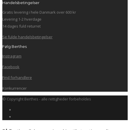
Handelsbetingelser
Gratis levering i hele Danmark over 600 kr
Levering 1-2 hverdage
14 dages fuld returret
Se fulde handelsbetingelser
Følg Berthes
Instragram
Facebook
Find forhandlere
Konkurrencer
© Copyright Berthes - alle rettigheder forbeholdes