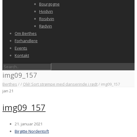
Bourgogne
Hvidvin
Rosévin
Rødvin
Om Berthes
Forhandlere
Events
Kontakt
img09_157
Berthes
/
/
Olé! Sort strømpe med danserinde i rødt
/
img09_157
jan
21
img09_157
21. januar 2021
Birgitte Nordentoft