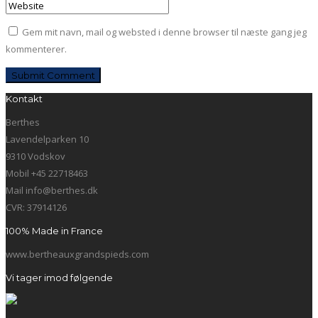
Gem mit navn, mail og websted i denne browser til næste gang jeg
kommenterer.
Kontakt
Berthes
Lavendelparken 10
9310 Vodskov
Mobil +45 22718463
Mail info@berthes.dk
CVR: 37914126
100% Made in France
www.bertheauxgrandspieds.com
Vi tager imod følgende