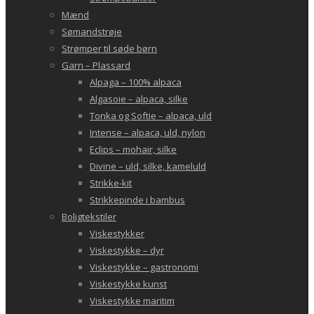
Mænd
Sømandstrøje
Strømper til søde børn
Garn – Plassard
Alpaga – 100% alpaca
Algasoie – alpaca, silke
Tonka og Softie – alpaca, uld
Intense – alpaca, uld, nylon
Eclips – mohair, silke
Divine – uld, silke, kameluld
Strikke-kit
Strikkepinde i bambus
Boligtekstiler
Viskestykker
Viskestykke – dyr
Viskestykke – gastronomi
Viskestykke kunst
Viskestykke maritim