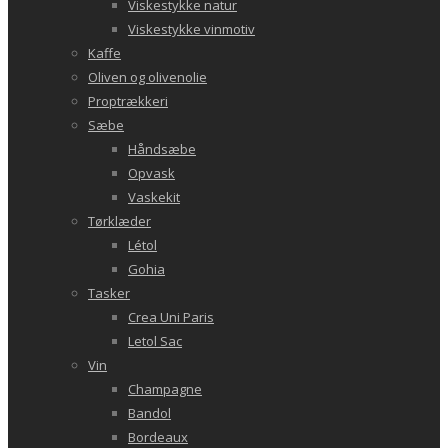
Viskestykke natur
Viskestykke vinmotiv
Kaffe
Oliven og olivenolie
Proptrækkeri
Sæbe
Håndsæbe
Opvask
Vaskekit
Tørklæder
Létol
Gohia
Tasker
Crea Uni Paris
Letol Sac
Vin
Champagne
Bandol
Bordeaux