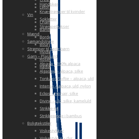
Handsker
Letol Sac
Knæstrømper til kvinder
Vin
Sokletter
Champagne
Strømpebukser
Bandol
Mænd
Bordeaux
Sømandstrøje
Bourgogne
Strømper til søde børn
Hvidvin
Garn – Plassard
Rosévin
Alpaga – 100% alpaca
Rødvin
Algasoie – alpaca, silke
Tonka og Softie – alpaca, uld
Intense – alpaca, uld, nylon
Eclips – mohair, silke
Divine – uld, silke, kameluld
Strikke-kit
Strikkepinde i bambus
Boligtekstiler
Viskestykker
Viskestykke – dyr