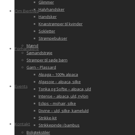
Glimmer
Halvhandsker
Om Berthes
Handsker
Knæstrømper til kvinder
Sokletter
Strømpebukser
Mænd
Forhandlere
Sømandstrøje
Strømper til søde børn
Garn – Plassard
Alpaga – 100% alpaca
Algasoie – alpaca, silke
Events
Tonka og Softie – alpaca, uld
Intense – alpaca, uld, nylon
Eclips – mohair, silke
Divine – uld, silke, kameluld
Strikke-kit
Kontakt
Strikkepinde i bambus
Boligtekstiler