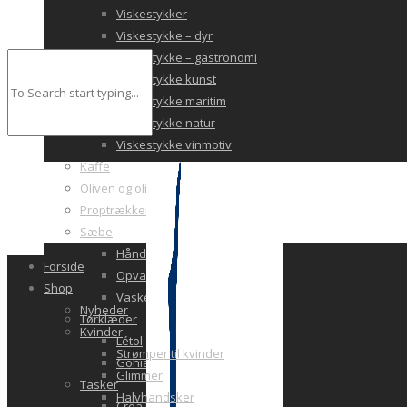
Viskestykker
Viskestykke – dyr
Viskestykke – gastronomi
Viskestykke kunst
Viskestykke maritim
Viskestykke natur
Viskestykke vinmotiv
Kaffe
Oliven og olivenolie
Proptrækkeri
Sæbe
Håndsæbe
Forside
Opvask
Shop
Vaskekit
Nyheder
Tørklæder
Kvinder
Létol
Strømper til kvinder
Gohia
Glimmer
Tasker
Halvhandsker
Crea Uni Paris