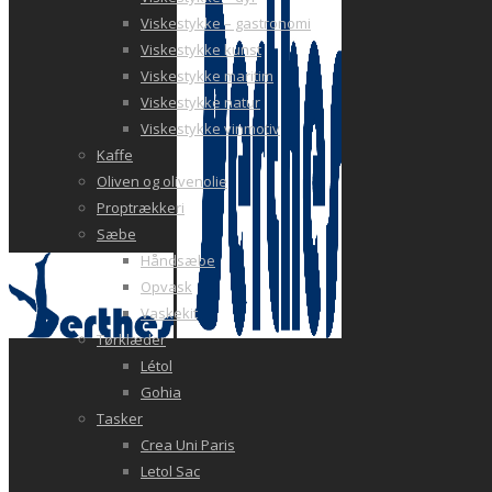
Viskestykke – gastronomi
Viskestykke kunst
Viskestykke maritim
Viskestykke natur
Viskestykke vinmotiv
Kaffe
Oliven og olivenolie
Proptrækkeri
Sæbe
Håndsæbe
Opvask
Vaskekit
Tørklæder
Létol
Gohia
Tasker
Crea Uni Paris
Letol Sac