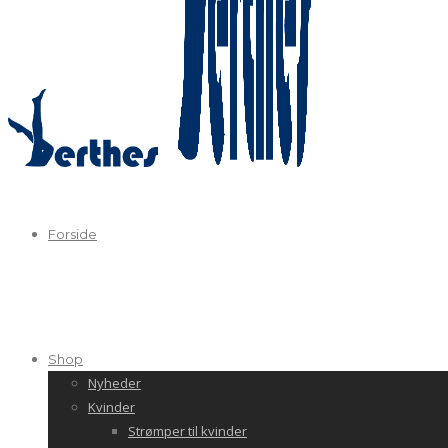
Forside
Shop
Nyheder
Kvinder
Strømper til kvinder