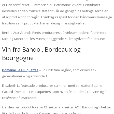
er EPV certificeret – Entreprise du Patrimoine Vivant. Certifikatet
udstedes af den franske stat for 5 år ad gangen og betingelserne er,
at al produktion foregår i Frankrig, respekt for den håndværksmæssige
tradition samt produktet har en designmæssig kvalitet.
Berthe Aux Grands Pieds produceres på virksomhedens fabrikker i
Nice og Montceau les Mines, beliggende 50 km sydvest for Beaune.
Vin fra Bandol, Bordeaux og
Bourgogne
Domaine Les Luquettes
– En unik familiegård, som drives af 2
generationer – og af kvinder!
Elisabeth Lafourcade producerer sammen med sin datter Sophie
Cacard, Domaine Les Luquettes, som hvert år sender 2 rødvine og 2
rosévine på markedet.
Gården har produktion på 12 hektar – 7 hektar AOC Bandol og 5 hektar
Vin de Pays du Mont de Caume. Læs mere under vin