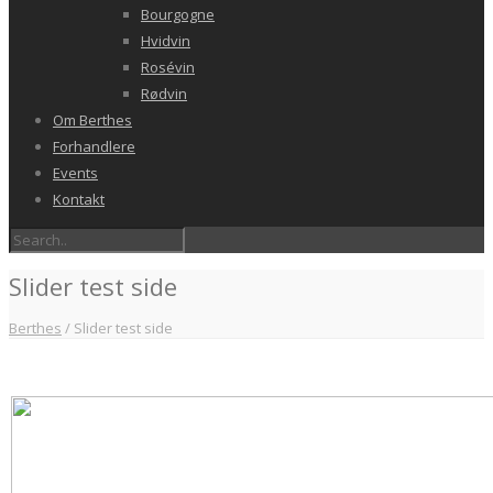
Bourgogne
Hvidvin
Rosévin
Rødvin
Om Berthes
Forhandlere
Events
Kontakt
Slider test side
Berthes
/
Slider test side