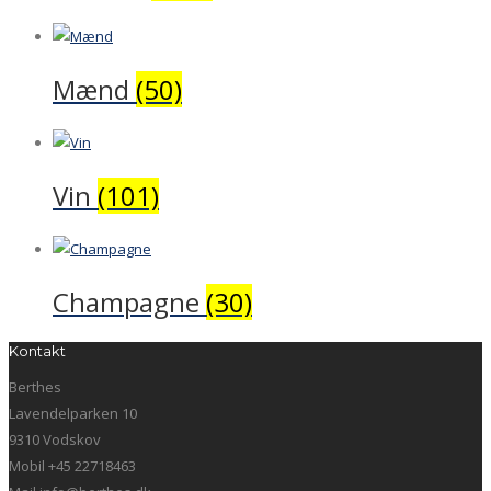
Mænd
(50)
Vin
(101)
Champagne
(30)
Kontakt
Berthes
Lavendelparken 10
9310 Vodskov
Mobil +45 22718463