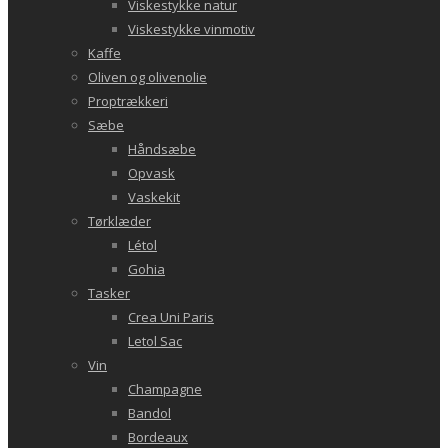
Viskestykke natur
Viskestykke vinmotiv
Kaffe
Oliven og olivenolie
Proptrækkeri
Sæbe
Håndsæbe
Opvask
Vaskekit
Tørklæder
Létol
Gohia
Tasker
Crea Uni Paris
Letol Sac
Vin
Champagne
Bandol
Bordeaux