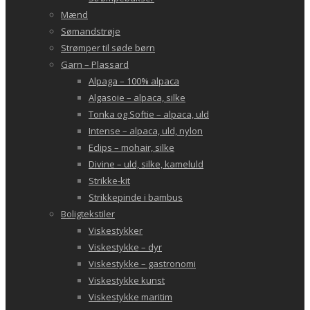
Mænd
Sømandstrøje
Strømper til søde børn
Garn – Plassard
Alpaga – 100% alpaca
Algasoie – alpaca, silke
Tonka og Softie – alpaca, uld
Intense – alpaca, uld, nylon
Eclips – mohair, silke
Divine – uld, silke, kameluld
Strikke-kit
Strikkepinde i bambus
Boligtekstiler
Viskestykker
Viskestykke – dyr
Viskestykke – gastronomi
Viskestykke kunst
Viskestykke maritim