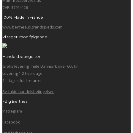
Mail info@berthes.dk
CVR: 37914126
100% Made in France
www.bertheauxgrandspieds.com
Vi tager imod følgende
Handelsbetingelser
Gratis levering i hele Danmark over 600 kr
Levering 1-2 hverdage
14 dages fuld returret
Se fulde handelsbetingelser
Følg Berthes
Instragram
Facebook
Find forhandlere