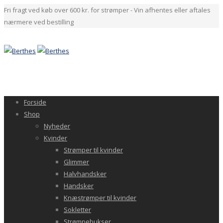
Fri fragt ved køb over 600 kr. for strømper - Vin afhentes eller aftales
nærmere ved bestilling
Forside
Shop
Nyheder
Kvinder
Strømper til kvinder
Glimmer
Halvhandsker
Handsker
Knæstrømper til kvinder
Sokletter
Strømpebukser