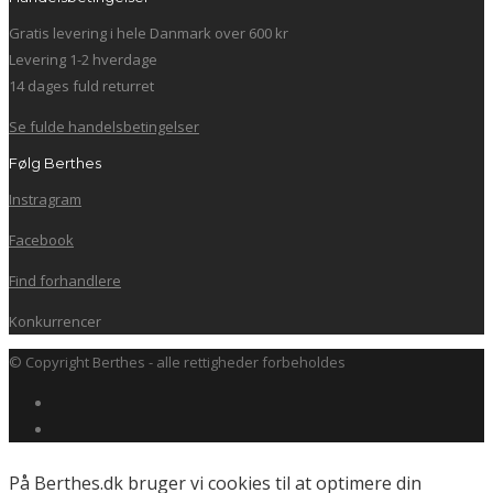
Gratis levering i hele Danmark over 600 kr
Levering 1-2 hverdage
14 dages fuld returret
Se fulde handelsbetingelser
Følg Berthes
Instragram
Facebook
Find forhandlere
Konkurrencer
© Copyright Berthes - alle rettigheder forbeholdes
På Berthes.dk bruger vi cookies til at optimere din