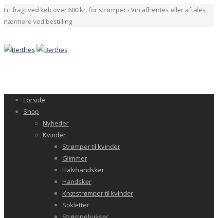
Fri fragt ved køb over 600 kr. for strømper - Vin afhentes eller aftales
nærmere ved bestilling
Forside
Shop
Nyheder
Kvinder
Strømper til kvinder
Glimmer
Halvhandsker
Handsker
Knæstrømper til kvinder
Sokletter
Strømpebukser