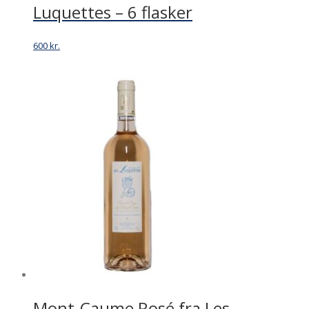
Luquettes – 6 flasker
600
kr.
Mont-Caume Rosé fra Les