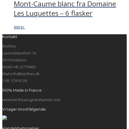
Mont-Caume blanc fra Domaine
Les Luquettes – 6 flasker
600
kr.
Kontakt
Berthes
Lavendelparken 10
9310 Vodskov
Mobil +45 22718463
Mail info@berthes.dk
CVR: 37914126
100% Made in France
www.bertheauxgrandspieds.com
Vi tager imod følgende
Handelsbetingelser