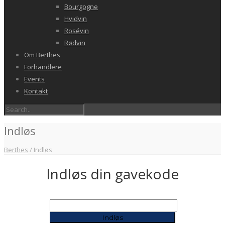
Bourgogne
Hvidvin
Rosévin
Rødvin
Om Berthes
Forhandlere
Events
Kontakt
Indløs
Berthes
/
Indløs
Indløs din gavekode