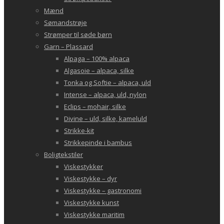
Mænd
Sømandstrøje
Strømper til søde børn
Garn – Plassard
Alpaga – 100% alpaca
Algasoie – alpaca, silke
Tonka og Softie – alpaca, uld
Intense – alpaca, uld, nylon
Eclips – mohair, silke
Divine – uld, silke, kameluld
Strikke-kit
Strikkepinde i bambus
Boligtekstiler
Viskestykker
Viskestykke – dyr
Viskestykke – gastronomi
Viskestykke kunst
Viskestykke maritim