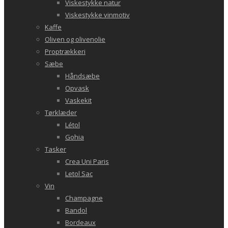
Viskestykke natur
Viskestykke vinmotiv
Kaffe
Oliven og olivenolie
Proptrækkeri
Sæbe
Håndsæbe
Opvask
Vaskekit
Tørklæder
Létol
Gohia
Tasker
Crea Uni Paris
Letol Sac
Vin
Champagne
Bandol
Bordeaux