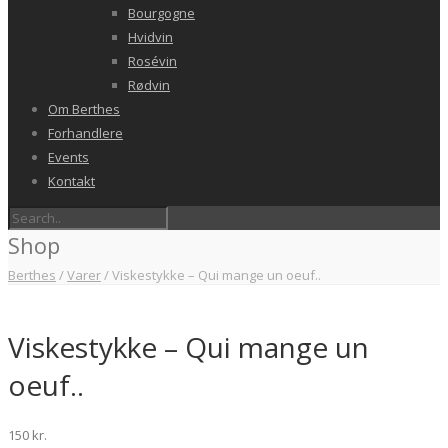
Bourgogne
Hvidvin
Rosévin
Rødvin
Om Berthes
Forhandlere
Events
Kontakt
Shop
Berthes
/
Varer
/
Viskestykke – Qui mange un oeuf..
Viskestykke – Qui mange un
oeuf..
150
kr.