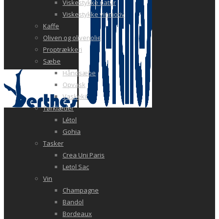
Viskestykke natur
Viskestykke vinmotiv
Kaffe
Oliven og olivenolie
Proptrækkeri
Sæbe
Håndsæbe
Opvask
Vaskekit
Tørklæder
Létol
Gohia
Tasker
Crea Uni Paris
Letol Sac
Vin
Champagne
Bandol
Bordeaux