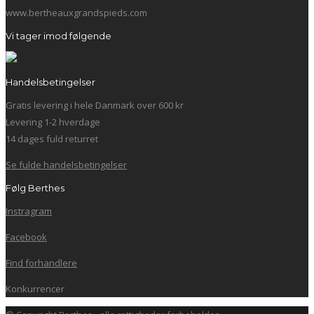
www.bertheauxgrandspieds.com
Vi tager imod følgende
Handelsbetingelser
Gratis levering i hele Danmark over 600 kr
Levering 1-2 hverdage
14 dages fuld returret
Se fulde handelsbetingelser
Følg Berthes
Instragram
Facebook
Find forhandlere
Konkurrencer