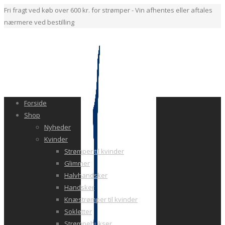
Fri fragt ved køb over 600 kr. for strømper - Vin afhentes eller aftales
nærmere ved bestilling
Forside
Shop
Nyheder
Kvinder
Strømper til kvinder
Glimmer
Halvhandsker
Handsker
Knæstrømper til kvinder
Sokletter
Strømpebukser