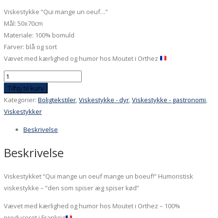
Viskestykke “Qui mange un oeuf…”
Mål: 50x70cm
Materiale: 100% bomuld
Farver: blå og sort
Vævet med kærlighed og humor hos Moutet i Orthez
Viskestykke
-
Tilføj til kurv
Qui
Kategorier:
Boligtekstiler
,
Viskestykke - dyr
,
Viskestykke - gastronomi
,
mange
Viskestykker
un
Beskrivelse
oeuf..
antal
Beskrivelse
Viskestykket “Qui mange un oeuf mange un boeuf!” Humoristisk
viskestykke – “den som spiser æg spiser kød”
Vævet med kærlighed og humor hos Moutet i Orthez – 100%
produceret i Frankrig