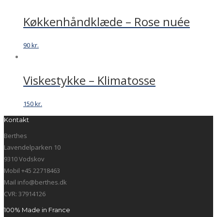
Køkkenhåndklæde – Rose nuée
90
kr.
Viskestykke – Klimatosse
150
kr.
Kontakt
Berthes
Lavendelparken 10
9310 Vodskov
Mobil +45 22718463
Mail info@berthes.dk
CVR: 37914126
100% Made in France