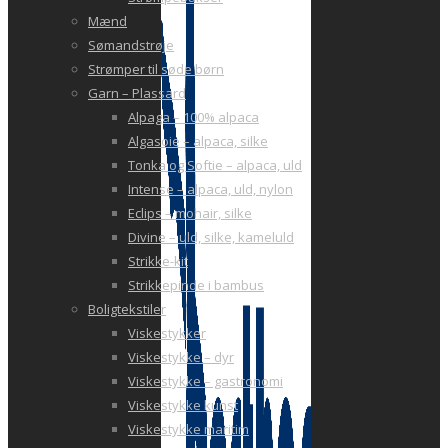
Mænd
Sømandstrøje
Strømper til søde børn
Garn – Plassard
Alpaga – 100% alpaca
Algasoie – alpaca, silke
Tonka og Softie – alpaca, uld
Intense – alpaca, uld, nylon
Eclips – mohair, silke
Divine – uld, silke, kameluld
Strikke-kit
Strikkepinde i bambus
Boligtekstiler
Viskestykker
Viskestykke – dyr
Viskestykke – gastronomi
Viskestykke kunst
Viskestykke maritim