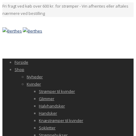
Fri fragt ved køb over 600 kr. for strømper - Vin afhentes eller aftales
nærmere ved bestilling
Forside
Shop
Nyheder
Kvinder
Strømper til kvinder
Glimmer
Halvhandsker
Handsker
Knæstrømper til kvinder
Sokletter
Strømpebukser