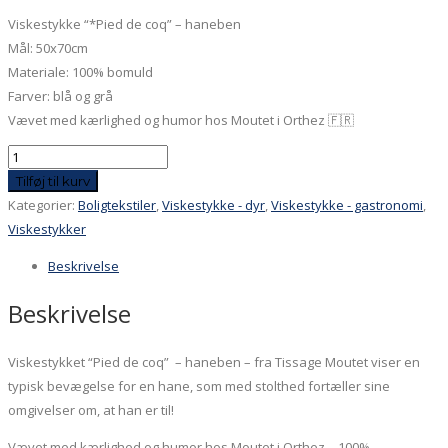
Viskestykke “*Pied de coq” – haneben
Mål: 50x70cm
Materiale: 100% bomuld
Farver: blå og grå
Vævet med kærlighed og humor hos Moutet i Orthez 🇫🇷
Viskestykke
-
Tilføj til kurv
Pied
Kategorier:
Boligtekstiler
,
Viskestykke - dyr
,
Viskestykke - gastronomi
,
de
Viskestykker
Coq
Beskrivelse
-
haneben
Beskrivelse
antal
Viskestykket “Pied de coq” – haneben – fra Tissage Moutet viser en
typisk bevægelse for en hane, som med stolthed fortæller sine
omgivelser om, at han er til!
Vævet med kærlighed og humor hos Moutet i Orthez – 100%