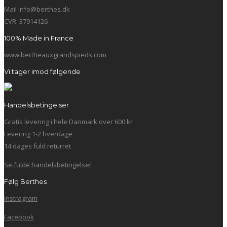
Mail info@berthes.dk
CVR: 37914126
100% Made in France
www.bertheauxgrandspieds.com
Vi tager imod følgende
Handelsbetingelser
Gratis levering i hele Danmark over 600 kr
Levering 1-2 hverdage
14 dages fuld returret
Se fulde handelsbetingelser
Følg Berthes
Instragram
Facebook