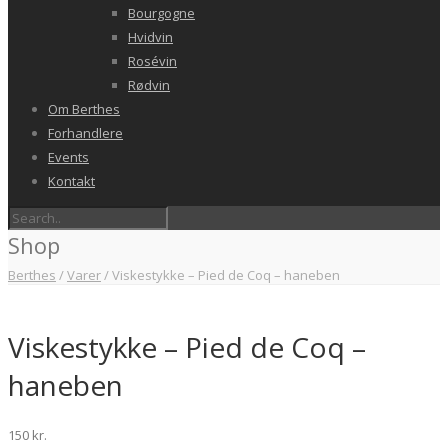
Bourgogne
Hvidvin
Rosévin
Rødvin
Om Berthes
Forhandlere
Events
Kontakt
Shop
Berthes
/
Varer
/
Viskestykke – Pied de Coq – haneben
Viskestykke – Pied de Coq –
haneben
150
kr.