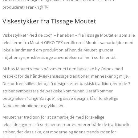
produceret i Frankrig🇫🇷
Viskestykker fra Tissage Moutet
Viskestykket “Pied de coq” – haneben – fra Tissage Moutet er som alle
tekstilerne fra Moutet OEKO-TEX certificeret. Moutet samarbejder med
lokale landmænd om produktion af hør, da Moutet, grundet
miljøhensyn, ønsker at øge anvendelsen af hør i sortimentet.
Alt hos Moutet væves på væveriet i den baskiske by Orthez med
respekt for de håndværksmæssige traditioner, mennesker og miljø.
Derfor fremstilles der også designs efter baskisk tradition, hvor de 7
striber symbolisere de baskiske kommuner. Deraf kommer
betegnelsen ”Linge Basque”, og disse designs fås i forskellige
farvekombinationer og tykkelser.
Moutet har tradition for at samarbejde med forskellige
tekstildesignere, så sortimentet repræsenterer både de traditionelle
striber, det klassiske, det moderne og tidens trends indenfor