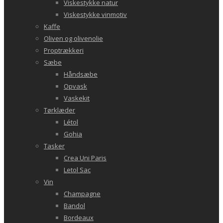
Viskestykke natur
Viskestykke vinmotiv
Kaffe
Oliven og olivenolie
Proptrækkeri
Sæbe
Håndsæbe
Opvask
Vaskekit
Tørklæder
Létol
Gohia
Tasker
Crea Uni Paris
Letol Sac
Vin
Champagne
Bandol
Bordeaux