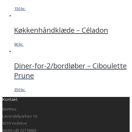
150
kr.
Køkkenhåndklæde – Céladon
90
kr.
Diner-for-2/bordløber – Ciboulette
Prune
350
kr.
Kontakt
Berthes
Lavendelparken 10
9310 Vodskov
Mobil +45 22718463