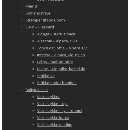
Mænd
Sømandstrøje
Strømper til søde børn
Garn – Plassard
Alpaga – 100% alpaca
Algasoie – alpaca, silke
Tonka og Softie – alpaca, uld
Intense – alpaca, uld, nylon
Eclips – mohair, silke
Divine – uld, silke, kameluld
Strikke-kit
Strikkepinde i bambus
Boligtekstiler
Viskestykker
Viskestykke – dyr
Viskestykke – gastronomi
Viskestykke kunst
Viskestykke maritim