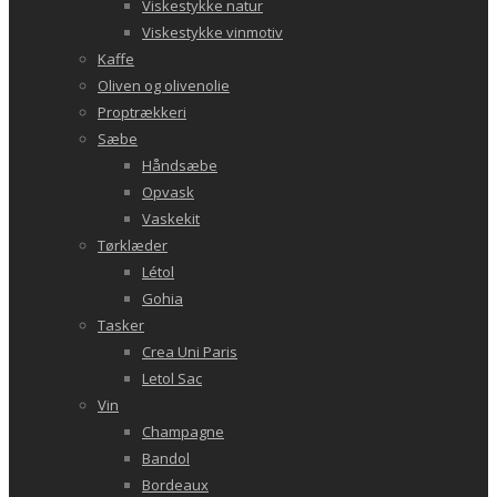
Viskestykke natur
Viskestykke vinmotiv
Kaffe
Oliven og olivenolie
Proptrækkeri
Sæbe
Håndsæbe
Opvask
Vaskekit
Tørklæder
Létol
Gohia
Tasker
Crea Uni Paris
Letol Sac
Vin
Champagne
Bandol
Bordeaux