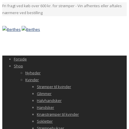
Fri fragt ved køb over 600 kr. for strømper - Vin afhentes eller aftales
nærmere ved bestilling
Forside
Shop
Nyheder
Kvinder
Strømper til kvinder
Glimmer
Halvhandsker
Handsker
Knæstrømper til kvinder
Sokletter
Strømpebukser