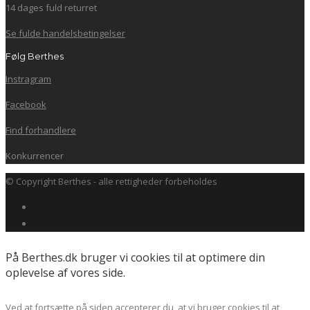
14 dages fuld returret
Se fulde handelsbetingelser
Følg Berthes
Instragram
Facebook
Find forhandlere
Konkurrencer
© Copyright Berthes - alle rettigheder forbeholdes
På Berthes.dk bruger vi cookies til at optimere din
oplevelse af vores side.
Ved at fortsætte på siden accepterer du, at vi bruger cookies til at