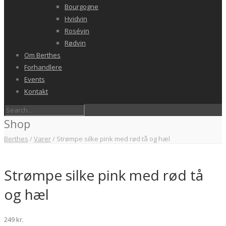
Bourgogne
Hvidvin
Rosévin
Rødvin
Om Berthes
Forhandlere
Events
Kontakt
Shop
Berthes
/
Varer
/
Strømpe silke pink med rød tå og hæl
Strømpe silke pink med rød tå
og hæl
249
kr.