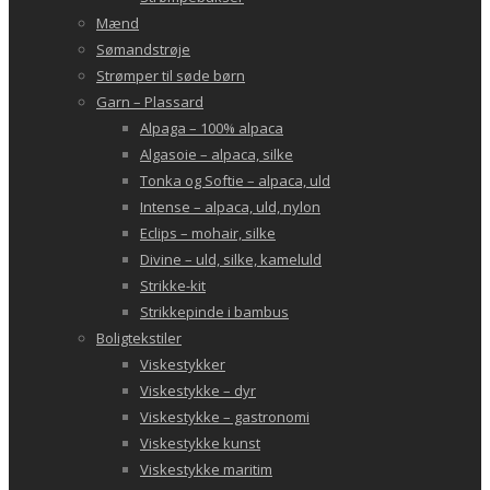
Mænd
Sømandstrøje
Strømper til søde børn
Garn – Plassard
Alpaga – 100% alpaca
Algasoie – alpaca, silke
Tonka og Softie – alpaca, uld
Intense – alpaca, uld, nylon
Eclips – mohair, silke
Divine – uld, silke, kameluld
Strikke-kit
Strikkepinde i bambus
Boligtekstiler
Viskestykker
Viskestykke – dyr
Viskestykke – gastronomi
Viskestykke kunst
Viskestykke maritim