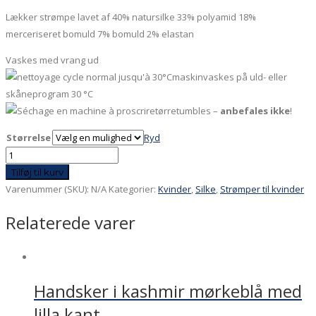
Lækker strømpe lavet af 40% natursilke 33% polyamid 18%
merceriseret bomuld 7% bomuld 2% elastan
Vaskes med vrang ud
maskinvaskes på uld- eller
skåneprogram 30 °C
tørretumbles –
anbefales ikke
!
Størrelse
Ryd
Strømpe
silke
Tilføj til kurv
pink
Varenummer (SKU):
N/A
Kategorier:
Kvinder
,
Silke
,
Strømper til kvinder
med
Relaterede varer
rød
tå
og
hæl
Handsker i kashmir mørkeblå med
antal
lilla kant