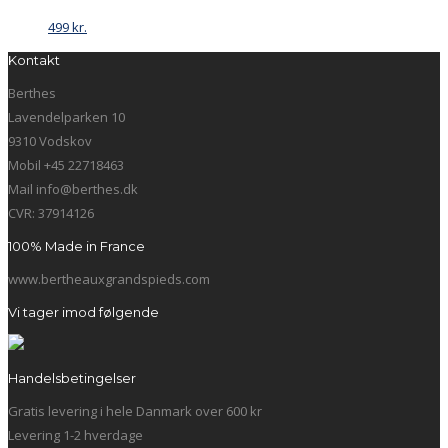
499
kr.
Kontakt
Berthes
Lavendelparken 10
9310 Vodskov
Mobil +45 22718463
Mail info@berthes.dk
CVR: 37914126
100% Made in France
www.bertheauxgrandspieds.com
Vi tager imod følgende
Handelsbetingelser
Gratis levering i hele Danmark over 600 kr
Levering 1-2 hverdage