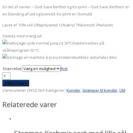
En del af serien – God Save Berthe! og Ko-print – God Save Berthes! er
en blanding af uld og bomuld; Ko-print er i bomuld
Lavet af 50% uld 29%polyamid 12%akryl 7%bomuld 2%elastin
Vaskes med vrang ud
maskinvaskes på
skåneprogram 30 °C
tørretumbles anbefales ikke
Størrelse
Ryd
Strømpe
Nitte
Tilføj til kurv
blommefarvet
Varenummer (SKU):
N/A
Kategorier:
Kvinder
,
Strømper til kvinder
,
Uld
antal
Relaterede varer