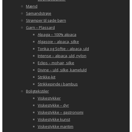
Mænd
Sømandstrøje
Strømper til søde børn
Garn – Plassard
Alpaga – 100% alpaca
Algasoie – alpaca, silke
Tonka og Softie – alpaca, uld
Intense – alpaca, uld, nylon
Eclips – mohair, silke
Divine – uld, silke, kameluld
Strikke-kit
Strikkepinde i bambus
Boligtekstiler
Viskestykker
Viskestykke – dyr
Viskestykke – gastronomi
Viskestykke kunst
Viskestykke maritim