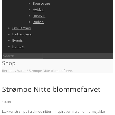
Bourgogne
Hvidvin
Rosévin
Rødvin
Om Berthes
Forhandlere
Events
Kontakt
Shop
Berthes
/
Varer
/
Strømpe Nitte blommefarvet
Strømpe Nitte blommefarvet
199
kr.
Lækker strømpe i uld med nitter – inspiration fra en uniformsjakke