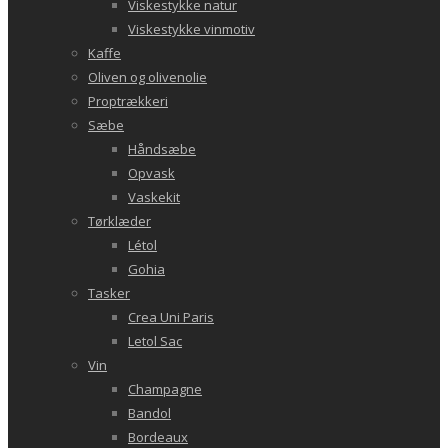
Viskestykke natur
Viskestykke vinmotiv
Kaffe
Oliven og olivenolie
Proptrækkeri
Sæbe
Håndsæbe
Opvask
Vaskekit
Tørklæder
Létol
Gohia
Tasker
Crea Uni Paris
Letol Sac
Vin
Champagne
Bandol
Bordeaux