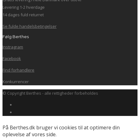
Levering 1-2 hverdage
14 dages fuld returret
Se fulde handelsbetingelser
Følg Berthes
Instragram
Facebook
Find forhandlere
Konkurrencer
© Copyright Berthes - alle rettigheder forbeholdes
På Berthes.dk bruger vi cookies til at optimere din
oplevelse af vores side.