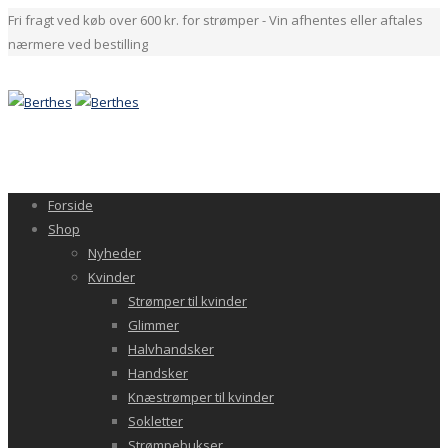
Fri fragt ved køb over 600 kr. for strømper - Vin afhentes eller aftales
nærmere ved bestilling
Forside
Shop
Nyheder
Kvinder
Strømper til kvinder
Glimmer
Halvhandsker
Handsker
Knæstrømper til kvinder
Sokletter
Strømpebukser