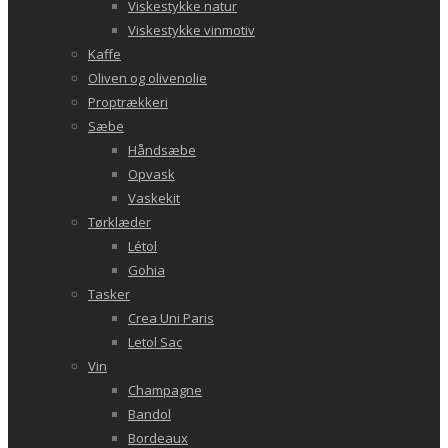
Viskestykke natur
Viskestykke vinmotiv
Kaffe
Oliven og olivenolie
Proptrækkeri
Sæbe
Håndsæbe
Opvask
Vaskekit
Tørklæder
Létol
Gohia
Tasker
Crea Uni Paris
Letol Sac
Vin
Champagne
Bandol
Bordeaux