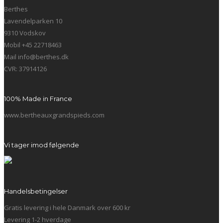
Berthes
Lavendelparken 10
9310 Vodskov
Mobil +45 22718463
Mail info@berthes.dk
CVR: 37914126
100% Made in France
www.bertheauxgrandspieds.com
Vi tager imod følgende
Handelsbetingelser
Gratis levering i hele Danmark over 600 kr
Levering 1-2 hverdage