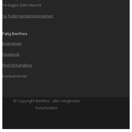
14 dages fuld returret
Se fulde handelsbetingelser
Følg Berthes
Instragram
Facebook
Find forhandlere
Konkurrencer
© Copyright Berthes - alle rettigheder
forbeholdes