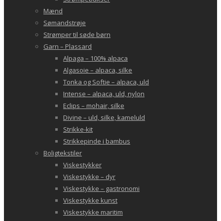
Mænd
Sømandstrøje
Strømper til søde børn
Garn – Plassard
Alpaga – 100% alpaca
Algasoie – alpaca, silke
Tonka og Softie – alpaca, uld
Intense – alpaca, uld, nylon
Eclips – mohair, silke
Divine – uld, silke, kameluld
Strikke-kit
Strikkepinde i bambus
Boligtekstiler
Viskestykker
Viskestykke – dyr
Viskestykke – gastronomi
Viskestykke kunst
Viskestykke maritim