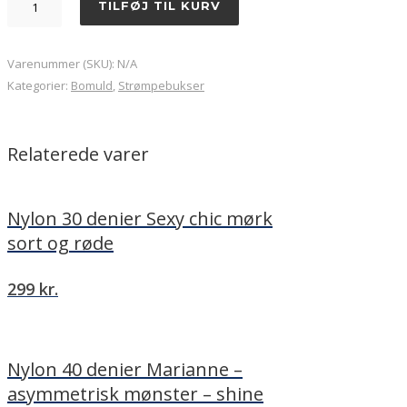
TILFØJ TIL KURV
strømpebuks
Røde
prikker
Varenummer (SKU):
N/A
-
Kategorier:
Bomuld
,
Strømpebukser
blommefarvet
bund
antal
Relaterede varer
Nylon 30 denier Sexy chic mørk
sort og røde
299
kr.
Nylon 40 denier Marianne –
asymmetrisk mønster – shine