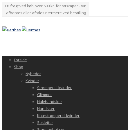
Fri fragt ved køb over 600 kr. for strømper - Vin
afhentes eller aftales nærmere ved bestilling
Forside
Shop
Nyheder
Kvinder
Strømper til kvinder
Glimmer
Halvhandsker
Handsker
Knæstrømper til kvinder
Sokletter
Strømpebukser