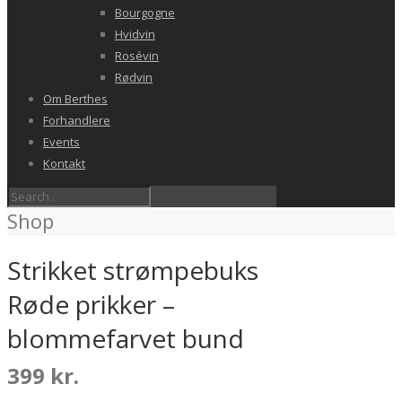
Bourgogne
Hvidvin
Rosévin
Rødvin
Om Berthes
Forhandlere
Events
Kontakt
Shop
Strikket strømpebuks
Røde prikker –
blommefarvet bund
399
kr.