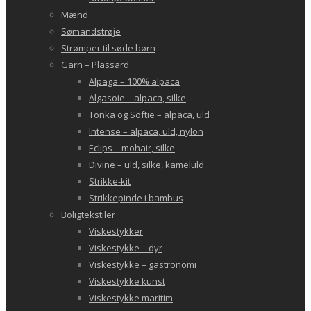
Mænd
Sømandstrøje
Strømper til søde børn
Garn – Plassard
Alpaga – 100% alpaca
Algasoie – alpaca, silke
Tonka og Softie – alpaca, uld
Intense – alpaca, uld, nylon
Eclips – mohair, silke
Divine – uld, silke, kameluld
Strikke-kit
Strikkepinde i bambus
Boligtekstiler
Viskestykker
Viskestykke – dyr
Viskestykke – gastronomi
Viskestykke kunst
Viskestykke maritim