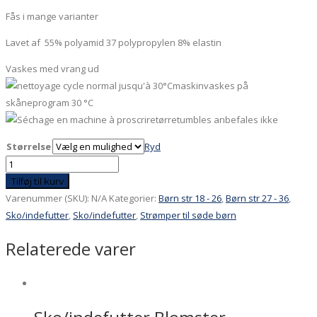
Fås i mange varianter
Lavet af 55% polyamid 37 polypropylen 8% elastin
Vaskes med vrang ud
maskinvaskes på
skåneprogram 30 °C
tørretumbles anbefales ikke
Størrelse
Ryd
Sko/indefutter
St
Tilføj til kurv
Georg
Varenummer (SKU):
N/A
Kategorier:
Børn str 18 - 26
,
Børn str 27 - 36
,
antal
Sko/indefutter
,
Sko/indefutter
,
Strømper til søde børn
Relaterede varer