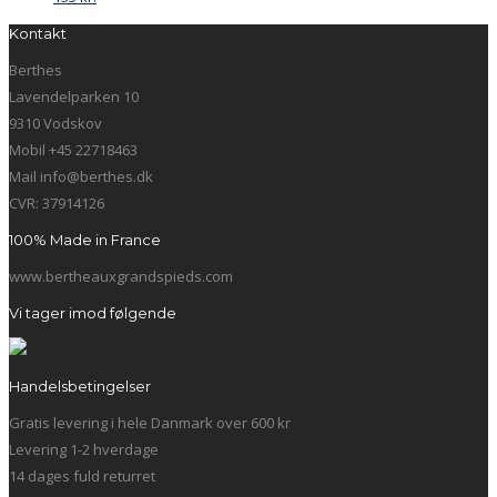
Kontakt
Berthes
Lavendelparken 10
9310 Vodskov
Mobil +45 22718463
Mail info@berthes.dk
CVR: 37914126
100% Made in France
www.bertheauxgrandspieds.com
Vi tager imod følgende
Handelsbetingelser
Gratis levering i hele Danmark over 600 kr
Levering 1-2 hverdage
14 dages fuld returret