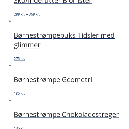
Sko/indefutter Blomster
299
kr.
–
369
kr.
Børnestrømpebuks Tidsler med
glimmer
275
kr.
Børnestrømpe Geometri
135
kr.
Børnestrømpe Chokoladestreger
135
kr.