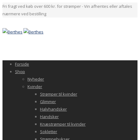
Fri fragt ved køb over 600 kr. for strømper - Vin afhentes eller aftales
nærmere ved bestilling
Forside
Shop
Nyheder
Kvinder
Strømper til kvinder
Glimmer
Halvhandsker
Handsker
Knæstrømper til kvinder
Sokletter
Strømpebukser