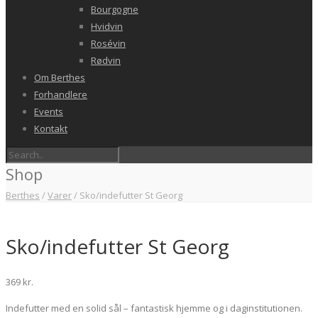
Bourgogne
Hvidvin
Rosévin
Rødvin
Om Berthes
Forhandlere
Events
Kontakt
Shop
Berthes
/
Varer
/
Sko/indefutter St Georg
Sko/indefutter St Georg
369
kr.
Indefutter med en solid sål – fantastisk hjemme og i daginstitutionen.