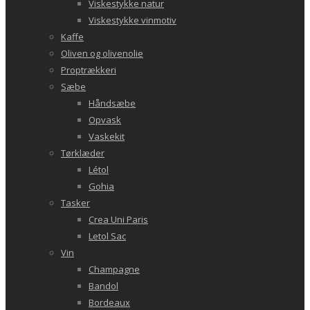
Viskestykke natur
Viskestykke vinmotiv
Kaffe
Oliven og olivenolie
Proptrækkeri
Sæbe
Håndsæbe
Opvask
Vaskekit
Tørklæder
Létol
Gohia
Tasker
Crea Uni Paris
Letol Sac
Vin
Champagne
Bandol
Bordeaux