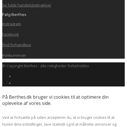
Se fulde handelsbetingelser
Følg Berthes
Instragram
Facebook
Find forhandlere
Konkurrencer
© Copyright Berthes - alle rettigheder forbeholdes
På Berthes.dk bruger vi cookies til at optimere din
oplevelse af vores side.
Ved at fortsætte på siden accepterer du, at vi bruger cookies til at
huske dine indstillinger, lave statistik og til at målrette annoncer og