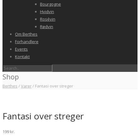
Bourgogne
Hvidvin
Rosévin
Rødvin
Om Berthes
Forhandlere
Events
Kontakt
Shop
Berthes
/
Varer
/
Fantasi over streger
Fantasi over streger
199
kr.