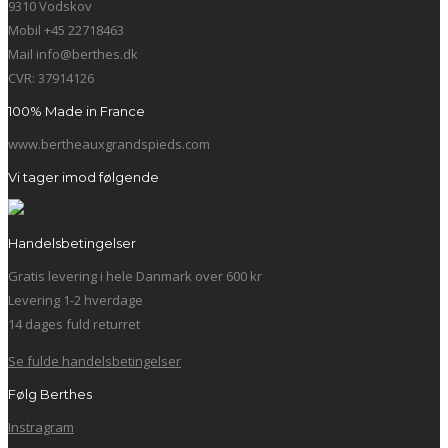
9310 Vodskov
Mobil +45 22718463
Mail info@berthes.dk
CVR: 37914126
100% Made in France
www.bertheauxgrandspieds.com
Vi tager imod følgende
Handelsbetingelser
Gratis levering i hele Danmark over 600 kr
Levering 1-2 hverdage
14 dages fuld returret
Se fulde handelsbetingelser
Følg Berthes
Instragram