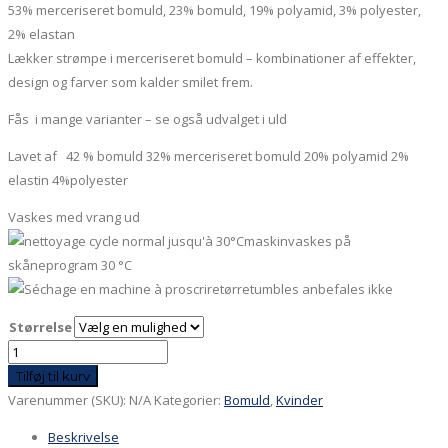
53% merceriseret bomuld, 23% bomuld, 19% polyamid, 3% polyester,
2% elastan
Lækker strømpe i merceriseret bomuld – kombinationer af effekter,
design og farver som kalder smilet frem.
Fås i mange varianter – se også udvalget i uld
Lavet af 42 % bomuld 32% merceriseret bomuld 20% polyamid 2%
elastin 4%polyester
Vaskes med vrang ud
maskinvaskes på
skåneprogram 30 °C
tørretumbles anbefales ikke
Størrelse
Fantasi
over
Tilføj til kurv
streger
Varenummer (SKU):
N/A
Kategorier:
Bomuld
,
Kvinder
antal
Beskrivelse