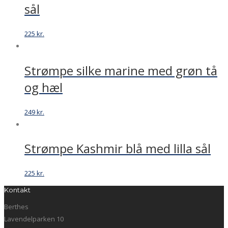
sål
225
kr.
Strømpe silke marine med grøn tå
og hæl
249
kr.
Strømpe Kashmir blå med lilla sål
225
kr.
Kontakt
Berthes
Lavendelparken 10