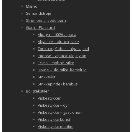
Mænd
Sømandstrøje
Strømper til søde børn
Garn – Plassard
Alpaga – 100% alpaca
Algasoie – alpaca, silke
Tonka og Softie – alpaca, uld
Intense – alpaca, uld, nylon
Eclips – mohair, silke
Divine – uld, silke, kameluld
Strikke-kit
Strikkepinde i bambus
Boligtekstiler
Viskestykker
Viskestykke – dyr
Viskestykke – gastronomi
Viskestykke kunst
Viskestykke maritim