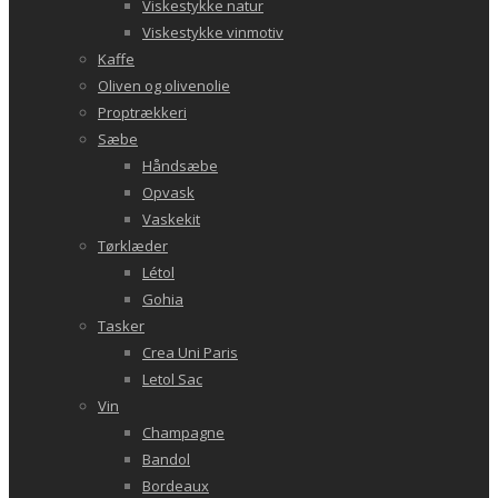
Viskestykke natur
Viskestykke vinmotiv
Kaffe
Oliven og olivenolie
Proptrækkeri
Sæbe
Håndsæbe
Opvask
Vaskekit
Tørklæder
Létol
Gohia
Tasker
Crea Uni Paris
Letol Sac
Vin
Champagne
Bandol
Bordeaux