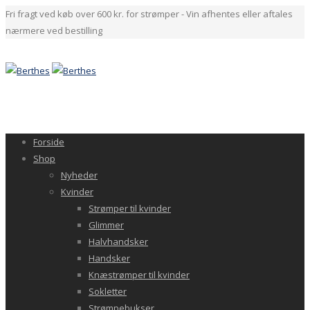
Fri fragt ved køb over 600 kr. for strømper - Vin afhentes eller aftales
nærmere ved bestilling
Forside
Shop
Nyheder
Kvinder
Strømper til kvinder
Glimmer
Halvhandsker
Handsker
Knæstrømper til kvinder
Sokletter
Strømpebukser