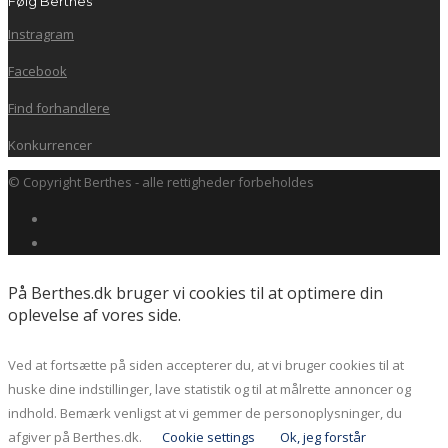
Følg Berthes
Instragram
Facebook
Find forhandlere
Konkurrencer
© Copyright Berthes - alle rettigheder forbeholdes
På Berthes.dk bruger vi cookies til at optimere din
oplevelse af vores side.
Ved at fortsætte på siden accepterer du, at vi bruger cookies til at
huske dine indstillinger, lave statistik og til at målrette annoncer og
indhold. Bemærk venligst at vi gemmer de personoplysninger, du
afgiver på Berthes.dk.
Cookie settings
Ok, jeg forstår