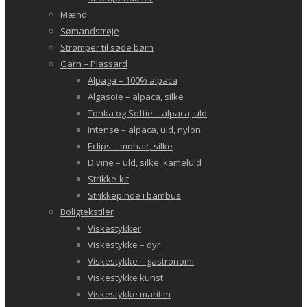
Mænd
Sømandstrøje
Strømper til søde børn
Garn – Plassard
Alpaga – 100% alpaca
Algasoie – alpaca, silke
Tonka og Softie – alpaca, uld
Intense – alpaca, uld, nylon
Eclips – mohair, silke
Divine – uld, silke, kameluld
Strikke-kit
Strikkepinde i bambus
Boligtekstiler
Viskestykker
Viskestykke – dyr
Viskestykke – gastronomi
Viskestykke kunst
Viskestykke maritim