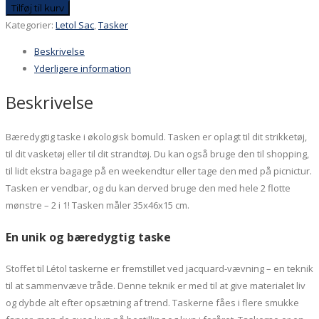
Letol
Tilføj til kurv
vendbar
Kategorier:
Letol Sac
,
Tasker
halvrund
Beskrivelse
taske
Yderligere information
stor,
grønne
Beskrivelse
farver,
økologisk
Bæredygtig taske i økologisk bomuld. Tasken er oplagt til dit strikketøj,
bomuld
til dit vasketøj eller til dit strandtøj. Du kan også bruge den til shopping,
antal
til lidt ekstra bagage på en weekendtur eller tage den med på picnictur.
Tasken er vendbar, og du kan derved bruge den med hele 2 flotte
mønstre – 2 i 1! Tasken måler 35x46x15 cm.
En unik og bæredygtig taske
Stoffet til Létol taskerne er fremstillet ved jacquard-vævning – en teknik
til at sammenvæve tråde. Denne teknik er med til at give materialet liv
og dybde alt efter opsætning af trend. Taskerne fåes i flere smukke