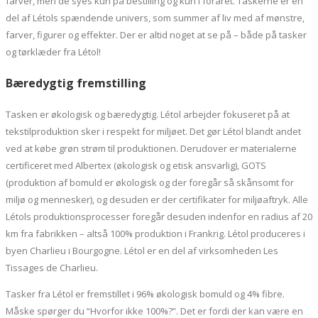
farver, men de syes kun på bestilling og kun i foråret. Taskerne er en
del af Létols spændende univers, som summer af liv med af mønstre,
farver, figurer og effekter. Der er altid noget at se på – både på tasker
og tørklæder fra Létol!
Bæredygtig fremstilling
Tasken er økologisk og bæredygtig. Létol arbejder fokuseret på at
tekstilproduktion sker i respekt for miljøet. Det gør Létol blandt andet
ved at købe grøn strøm til produktionen. Derudover er materialerne
certificeret med Albertex (økologisk og etisk ansvarlig), GOTS
(produktion af bomuld er økologisk og der foregår så skånsomt for
miljø og mennesker), og desuden er der certifikater for miljøaftryk. Alle
Létols produktionsprocesser foregår desuden indenfor en radius af 20
km fra fabrikken – altså 100% produktion i Frankrig. Létol produceres i
byen Charlieu i Bourgogne. Létol er en del af virksomheden Les
Tissages de Charlieu.
Tasker fra Létol er fremstillet i 96% økologisk bomuld og 4% fibre.
Måske spørger du “Hvorfor ikke 100%?”. Det er fordi der kan være en