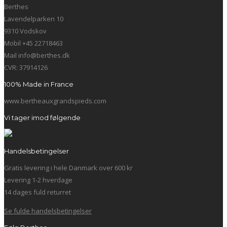
Berthes
Lavendelparken 10
9310 Vodskov
Mobil +45 22718463
Mail info@berthes.dk
CVR: 37914126
100% Made in France
www.bertheauxgrandspieds.com
Vi tager imod følgende
Handelsbetingelser
Gratis levering i hele Danmark over 600 kr
Levering 1-2 hverdage
14 dages fuld returret
Se fulde handelsbetingelser