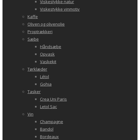
Viskestykke natur
Viskestykke vinmotiv
Kaffe
Oliven og olivenolie
Proptrækkeri
Sæbe
Håndsæbe
Opvask
Vaskekit
Tørklæder
Létol
Gohia
Tasker
Crea Uni Paris
Letol Sac
Vin
Champagne
Bandol
Bordeaux