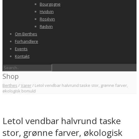
Bourgogne
Hvidvin
Rosévin
Rødvin
Om Berthes
Forhandlere
Events
Kontakt
Shop
Berthes
/
Varer
/
Letol vendbar halvrund taske stor, grønne farver,
økologisk bomuld
Letol vendbar halvrund taske
stor, grønne farver, økologisk