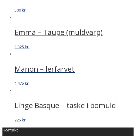
500
kr.
Emma – Taupe (muldvarp)
1.325
kr.
Manon – lerfarvet
1.475
kr.
Linge Basque – taske i bomuld
225
kr.
Kontakt