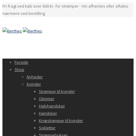
Fri fragt ved køb over 600 kr. for strømper - Vin afhentes eller aftales
nærmere ved bestilling
Forside
Shop
Nyheder
Kvinder
Strømper til kvinder
Glimmer
Halvhandsker
Handsker
Knæstrømper til kvinder
Sokletter
Strømpebukser