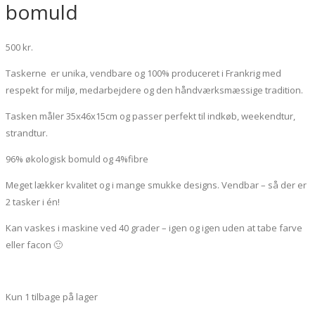
bomuld
500
kr.
Taskerne er unika, vendbare og 100% produceret i Frankrig med
respekt for miljø, medarbejdere og den håndværksmæssige tradition.
Tasken måler 35x46x15cm og passer perfekt til indkøb, weekendtur,
strandtur.
96% økologisk bomuld og 4%fibre
Meget lækker kvalitet og i mange smukke designs. Vendbar – så der er
2 tasker i én!
Kan vaskes i maskine ved 40 grader – igen og igen uden at tabe farve
eller facon 🙂
Kun 1 tilbage på lager