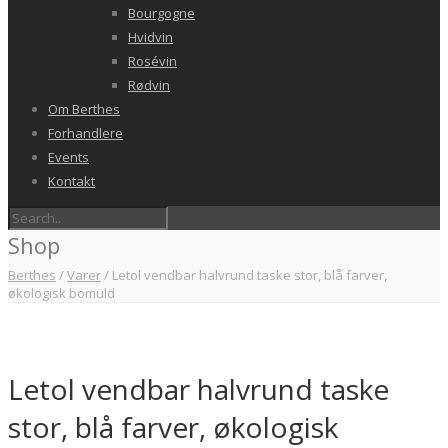
Bourgogne
Hvidvin
Rosévin
Rødvin
Om Berthes
Forhandlere
Events
Kontakt
Shop
Berthes
/
Varer
/
Letol vendbar halvrund taske stor, blå farver,
økologisk bomuld
Letol vendbar halvrund taske
stor, blå farver, økologisk