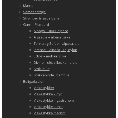
Mænd
Sømandstrøje
Strømper til søde børn
Garn – Plassard
Alpaga – 100% alpaca
Algasoie – alpaca, silke
Tonka og Softie – alpaca, uld
Intense – alpaca, uld, nylon
Eclips – mohair, silke
Divine – uld, silke, kameluld
Strikke-kit
Strikkepinde i bambus
Boligtekstiler
Viskestykker
Viskestykke – dyr
Viskestykke – gastronomi
Viskestykke kunst
Viskestykke maritim