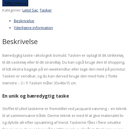
Letol
Tilføj til kurv
vendbar
Kategorier:
Letol Sac
,
Tasker
halvrund
Beskrivelse
taske
Yderligere information
stor,
blå
Beskrivelse
farver,
økologisk
Bæredygtig taske i økologisk bomuld. Tasken er oplagt til dit strikketøj,
bomuld
til dit vasketøj eller til dit strandtøj. Du kan også bruge den til shopping,
antal
til lidt ekstra bagage på en weekendtur eller tage den med på picnictur.
Tasken er vendbar, og du kan derved bruge den med hele 2 flotte
mønstre – 2 i 1! Tasken måler 35x46x15 cm.
En unik og bæredygtig taske
Stoffet til Létol taskerne er fremstillet ved jacquard-vævning – en teknik
til at sammenvæve tråde. Denne teknik er med til at give materialet liv
og dybde alt efter opsætning af trend. Taskerne fåes i flere smukke