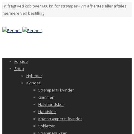
Fri fragt ved køb over 600 kr. for strømper - Vin afhentes eller aftales
nærmere ved bestilling
Forside
Shop
Nyheder
Kvinder
Strømper til kvinder
Glimmer
Halvhandsker
Handsker
Knæstrømper til kvinder
Sokletter
Strømpebukser