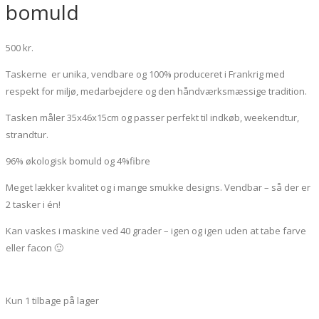
bomuld
500
kr.
Taskerne er unika, vendbare og 100% produceret i Frankrig med
respekt for miljø, medarbejdere og den håndværksmæssige tradition.
Tasken måler 35x46x15cm og passer perfekt til indkøb, weekendtur,
strandtur.
96% økologisk bomuld og 4%fibre
Meget lækker kvalitet og i mange smukke designs. Vendbar – så der er
2 tasker i én!
Kan vaskes i maskine ved 40 grader – igen og igen uden at tabe farve
eller facon 🙂
Kun 1 tilbage på lager