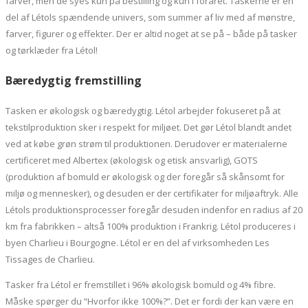
farver, men de syes kun på bestilling og kun i foråret. Taskerne er en
del af Létols spændende univers, som summer af liv med af mønstre,
farver, figurer og effekter. Der er altid noget at se på – både på tasker
og tørklæder fra Létol!
Bæredygtig fremstilling
Tasken er økologisk og bæredygtig. Létol arbejder fokuseret på at
tekstilproduktion sker i respekt for miljøet. Det gør Létol blandt andet
ved at købe grøn strøm til produktionen. Derudover er materialerne
certificeret med Albertex (økologisk og etisk ansvarlig), GOTS
(produktion af bomuld er økologisk og der foregår så skånsomt for
miljø og mennesker), og desuden er der certifikater for miljøaftryk. Alle
Létols produktionsprocesser foregår desuden indenfor en radius af 20
km fra fabrikken – altså 100% produktion i Frankrig. Létol produceres i
byen Charlieu i Bourgogne. Létol er en del af virksomheden Les
Tissages de Charlieu.
Tasker fra Létol er fremstillet i 96% økologisk bomuld og 4% fibre.
Måske spørger du “Hvorfor ikke 100%?”. Det er fordi der kan være en