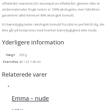
effekttråd i mønstret (for eksempel en effekttråd i glimmer eller et
andet materiale). Nogle tasker er 100% økologiske, men fabrikken
garanterer altid minimum 96% økologisk bomuld.
En bæredygtig taske i økologisk bomuld fra Létol er perfekt til dig, der
ikke går på kompromis med hverken bæredygtighed eller mode.
Yderligere information
Vægt
250 g
Størrelse
46 × 22 × 46 cm
Relaterede varer
Emma – nude
1.325
kr.