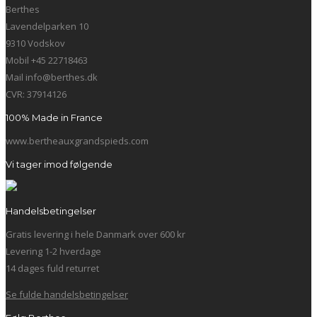
Berthes
Lavendelparken 10
9310 Vodskov
Mobil +45 22718463
Mail info@berthes.dk
CVR: 37914126
100% Made in France
www.bertheauxgrandspieds.com
Vi tager imod følgende
Handelsbetingelser
Gratis levering i hele Danmark over 600 kr
Levering 1-2 hverdage
14 dages fuld returret
Se fulde handelsbetingelser