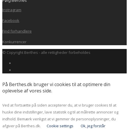
Følg Berthes
Instragram
Facebook
Find forhandlere
Konkurrencer
© Copyright Berthes - alle rettigheder forbeholdes
På Berthes.dk bruger vi cookies til at optimere din
oplevelse af vores side.
Ved at fortsætte på siden accepterer du, at vi bruger cookies til at
huske dine indstillinger, lave statistik og til at målrette annoncer og
indhold. Bemærk venligst at vi gemmer de personoplysninger, du
afgiver på Berthes.dk.
Cookie settings
Ok, jeg forstår