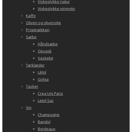
Viskestykke natur
Viskestykke vinmotiv
Kaffe
Oliven og olivenolie
Proptrækkeri
Sæbe
Håndsæbe
Opvask
Vaskekit
Tørklæder
Létol
Gohia
Tasker
Crea Uni Paris
Letol Sac
Vin
Champagne
Bandol
Bordeaux