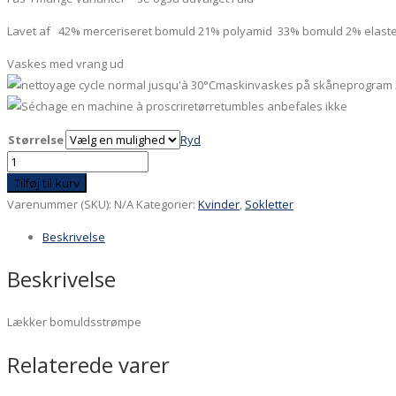
Lavet af 42% merceriseret bomuld 21% polyamid 33% bomuld 2% elaste
Vaskes med vrang ud
maskinvaskes på skåneprogram 
tørretumbles anbefales ikke
Størrelse
Ryd
Længe
leve
Tilføj til kurv
foråret!
Varenummer (SKU):
N/A
Kategorier:
Kvinder
,
Sokletter
antal
Beskrivelse
Beskrivelse
Lækker bomuldsstrømpe
Relaterede varer