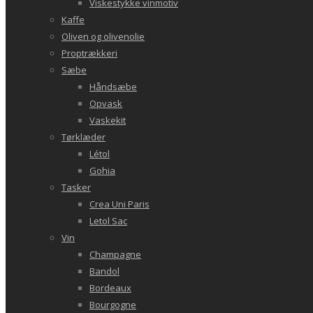
Viskestykke vinmotiv
Kaffe
Oliven og olivenolie
Proptrækkeri
Sæbe
Håndsæbe
Opvask
Vaskekit
Tørklæder
Létol
Gohia
Tasker
Crea Uni Paris
Letol Sac
Vin
Champagne
Bandol
Bordeaux
Bourgogne