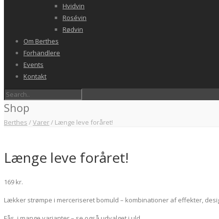
Hvidvin
Rosévin
Rødvin
Om Berthes
Forhandlere
Events
Kontakt
Shop
Berthes
/
Varer
/
Længe leve foråret!
Længe leve foråret!
169
kr.
Lækker strømpe i merceriseret bomuld – kombinationer af effekter, desig
Fås i mange varianter – se også udvalget i uld