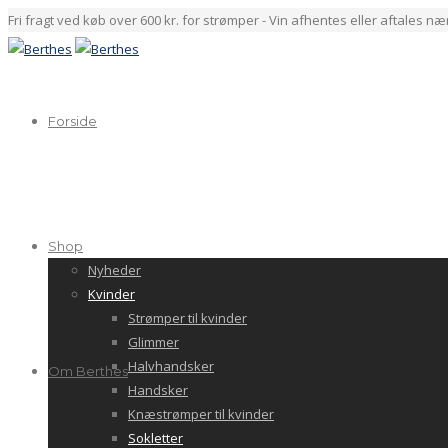
Fri fragt ved køb over 600 kr. for strømper - Vin afhentes eller aftales n
Forside
Shop
Nyheder
Kvinder
Strømper til kvinder
Glimmer
Halvhandsker
Om Berthes
Handsker
Knæstrømper til kvinder
Sokletter