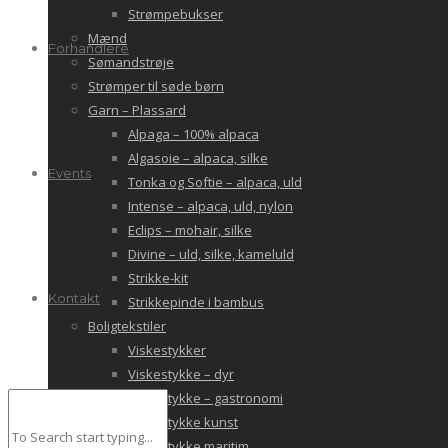
Strømpebukser
Mænd
Forhandlere
Sømandstrøje
Strømper til søde børn
Garn – Plassard
Alpaga – 100% alpaca
Algasoie – alpaca, silke
Events
Tonka og Softie – alpaca, uld
Intense – alpaca, uld, nylon
Eclips – mohair, silke
Divine – uld, silke, kameluld
Strikke-kit
Kontakt
Strikkepinde i bambus
Boligtekstiler
Viskestykker
Viskestykke – dyr
Viskestykke – gastronomi
Viskestykke kunst
Viskestykke maritim