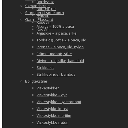
Bordeaux
Sømandstrøje
Bourgogne
Strømper til søde børn
Hvidvin
Garn – Plassard
Rosévin
Alpaga – 100% alpaca
Rødvin
Algasoie – alpaca, silke
Tonka og Softie – alpaca, uld
Intense – alpaca, uld, nylon
Eclips – mohair, silke
Divine – uld, silke, kameluld
Strikke-kit
Strikkepinde i bambus
Boligtekstiler
Viskestykker
Viskestykke – dyr
Viskestykke – gastronomi
Viskestykke kunst
Viskestykke maritim
Viskestykke natur