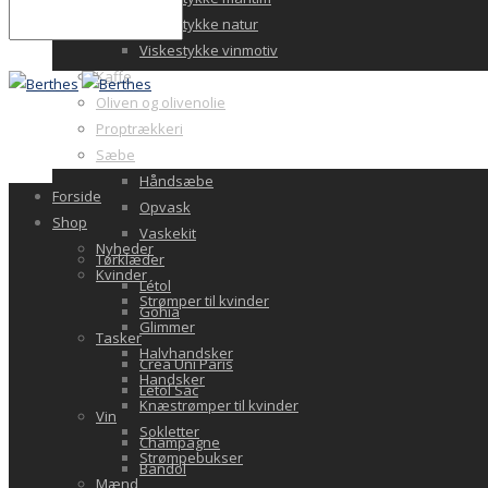
Viskestykke natur
Viskestykke vinmotiv
Kaffe
Oliven og olivenolie
Proptrækkeri
Sæbe
Håndsæbe
Forside
Opvask
Shop
Vaskekit
Nyheder
Tørklæder
Kvinder
Létol
Strømper til kvinder
Gohia
Glimmer
Tasker
Halvhandsker
Crea Uni Paris
Handsker
Letol Sac
Knæstrømper til kvinder
Vin
Sokletter
Champagne
Strømpebukser
Bandol
Mænd