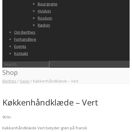
Bourgogne
Hvidvin
Rosévin
Rødvin
Om Berthes
Forhandlere
Events
Kontakt
Shop
Berthes
/
Varer
/
Køkkenhåndklæde – Vert
Køkkenhåndklæde – Vert
90
kr.
Køkkenhåndklæde Vert betyder grøn på fransk