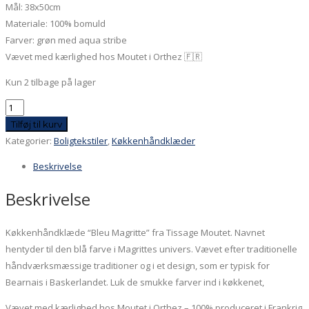
Mål: 38x50cm
Materiale: 100% bomuld
Farver: grøn med aqua stribe
Vævet med kærlighed hos Moutet i Orthez 🇫🇷
Kun 2 tilbage på lager
Køkkenhåndklæde
-
Tilføj til kurv
Vert
Kategorier:
Boligtekstiler
,
Køkkenhåndklæder
antal
Beskrivelse
Beskrivelse
Køkkenhåndklæde “Bleu Magritte” fra Tissage Moutet. Navnet
hentyder til den blå farve i Magrittes univers. Vævet efter traditionelle
håndværksmæssige traditioner og i et design, som er typisk for
Bearnais i Baskerlandet. Luk de smukke farver ind i køkkenet,
Vævet med kærlighed hos Moutet i Orthez – 100% produceret i Frankrig