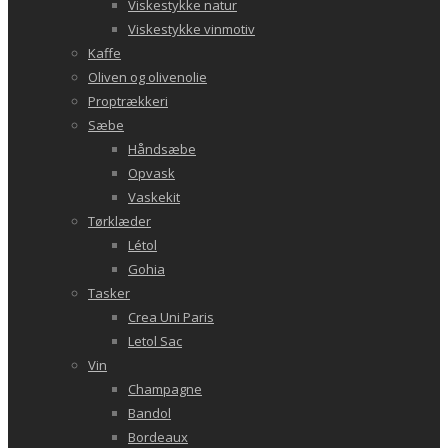
Viskestykke natur
Viskestykke vinmotiv
Kaffe
Oliven og olivenolie
Proptrækkeri
Sæbe
Håndsæbe
Opvask
Vaskekit
Tørklæder
Létol
Gohia
Tasker
Crea Uni Paris
Letol Sac
Vin
Champagne
Bandol
Bordeaux