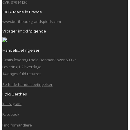
CVR: 37914126
100% Made in France
www.bertheauxgrandspieds.com
Vi tager imod følgende
Handelsbetingelser
Gratis levering i hele Danmark over 600 kr
Levering 1-2 hverdage
14 dages fuld returret
Se fulde handelsbetingelser
Følg Berthes
Instragram
Facebook
Find forhandlere