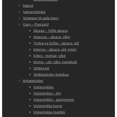
Mænd
Sømandstrøje
Strømper til søde børn
Garn – Plassard
Alpaga – 100% alpaca
Algasoie – alpaca, silke
Tonka og Softie – alpaca, uld
Intense – alpaca, uld, nylon
Eclips – mohair, silke
Divine – uld, silke, kameluld
Strikke-kit
Strikkepinde i bambus
Boligtekstiler
Viskestykker
Viskestykke – dyr
Viskestykke – gastronomi
Viskestykke kunst
Viskestykke maritim