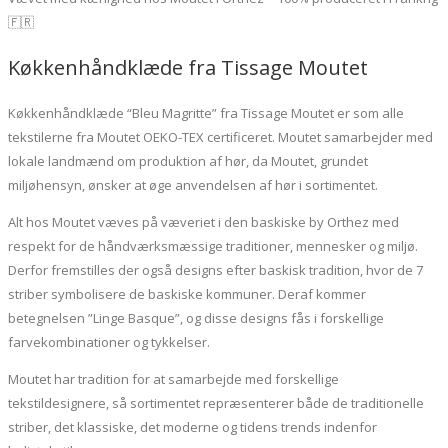
🇫🇷
Køkkenhåndklæde fra Tissage Moutet
Køkkenhåndklæde “Bleu Magritte” fra Tissage Moutet er som alle
tekstilerne fra Moutet OEKO-TEX certificeret. Moutet samarbejder med
lokale landmænd om produktion af hør, da Moutet, grundet
miljøhensyn, ønsker at øge anvendelsen af hør i sortimentet.
Alt hos Moutet væves på væveriet i den baskiske by Orthez med
respekt for de håndværksmæssige traditioner, mennesker og miljø.
Derfor fremstilles der også designs efter baskisk tradition, hvor de 7
striber symbolisere de baskiske kommuner. Deraf kommer
betegnelsen ”Linge Basque”, og disse designs fås i forskellige
farvekombinationer og tykkelser.
Moutet har tradition for at samarbejde med forskellige
tekstildesignere, så sortimentet repræsenterer både de traditionelle
striber, det klassiske, det moderne og tidens trends indenfor