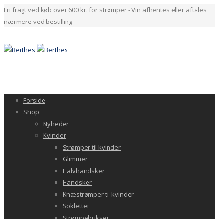
Fri fragt ved køb over 600 kr. for strømper - Vin afhentes eller aftales
nærmere ved bestilling
Forside
Shop
Nyheder
Kvinder
Strømper til kvinder
Glimmer
Halvhandsker
Handsker
Knæstrømper til kvinder
Sokletter
Strømpebukser