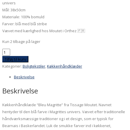
univers
Mål: 38x50cm
Materiale: 100% bomuld
Farver: blå med blå stribe
Vævet med kærlighed hos Moutet i Orthez 🇫🇷
Kun 2 tilbage på lager
Køkkenhåndklæde
-
Tilføj til kurv
Bleu
Kategorier:
Boligtekstiler
,
Køkkenhåndklæder
Marine
Beskrivelse
antal
Beskrivelse
Køkkenhåndklæde “Bleu Magritte” fra Tissage Moutet. Navnet
hentyder til den blå farve i Magrittes univers. Vævet efter traditionelle
håndværksmæssige traditioner og i et design, som er typisk for
Bearnais i Baskerlandet. Luk de smukke farver ind i køkkenet,