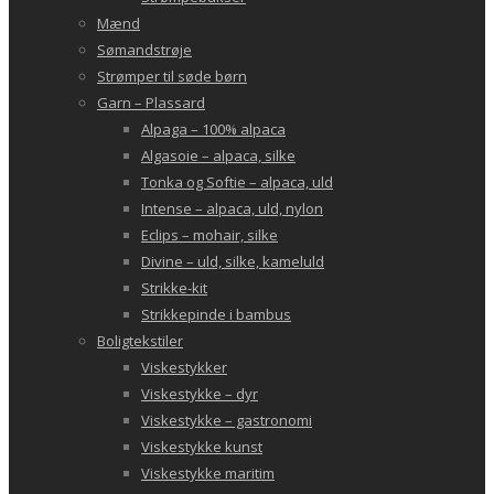
Mænd
Sømandstrøje
Strømper til søde børn
Garn – Plassard
Alpaga – 100% alpaca
Algasoie – alpaca, silke
Tonka og Softie – alpaca, uld
Intense – alpaca, uld, nylon
Eclips – mohair, silke
Divine – uld, silke, kameluld
Strikke-kit
Strikkepinde i bambus
Boligtekstiler
Viskestykker
Viskestykke – dyr
Viskestykke – gastronomi
Viskestykke kunst
Viskestykke maritim