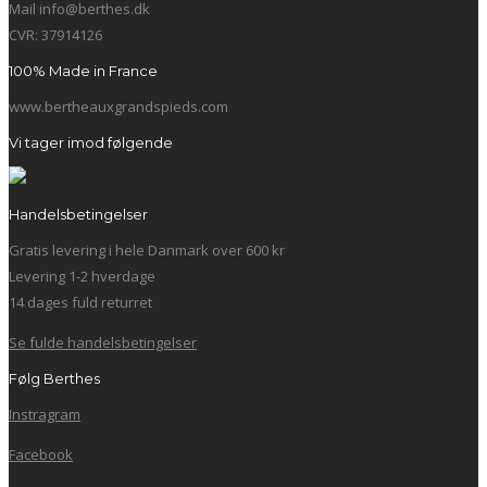
Mail info@berthes.dk
CVR: 37914126
100% Made in France
www.bertheauxgrandspieds.com
Vi tager imod følgende
Handelsbetingelser
Gratis levering i hele Danmark over 600 kr
Levering 1-2 hverdage
14 dages fuld returret
Se fulde handelsbetingelser
Følg Berthes
Instragram
Facebook