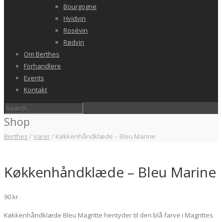
Bourgogne
Hvidvin
Rosévin
Rødvin
Om Berthes
Forhandlere
Events
Kontakt
Shop
Berthes
/
Varer
/
Køkkenhåndklæde – Bleu Marine
Køkkenhåndklæde – Bleu Marine
90
kr.
Køkkenhåndklæde Bleu Magritte hentyder til den blå farve i Magrittes