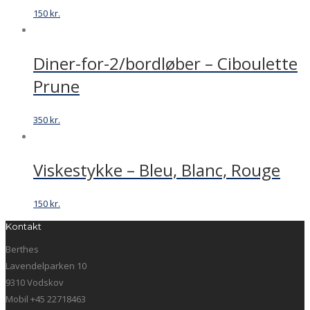
150
kr.
Diner-for-2/bordløber – Ciboulette
Prune
350
kr.
Viskestykke – Bleu, Blanc, Rouge
150
kr.
Kontakt
Berthes
Lavendelparken 10
9310 Vodskov
Mobil +45 22718463