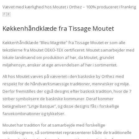
Vævet med kærlighed hos Moutet i Orthez – 100% produceret i Frankrig
🇫🇷
Køkkenhåndklæde fra Tissage Moutet
Køkkenhåndklæde “Bleu Magritte” fra Tissage Moutet er som alle
tekstilerne fra Moutet OEKO-TEX certificeret. Moutet samarbejder med
lokale landmænd om produktion af hør, da Moutet, grundet
miljøhensyn, ønsker at øge anvendelsen af hør i sortimentet.
Alt hos Moutet væves på væveriet i den baskiske by Orthez med
respekt for de håndværksmæssige traditioner, mennesker og miljø.
Derfor fremstilles der også designs efter baskisk tradition, hvor de 7
striber symbolisere de baskiske kommuner. Deraf kommer
betegnelsen ”Linge Basque”, og disse designs fås i forskellige
farvekombinationer og tykkelser.
Moutet har tradition for at samarbejde med forskellige
tekstildesignere, så sortimentet repræsenterer både de traditionelle