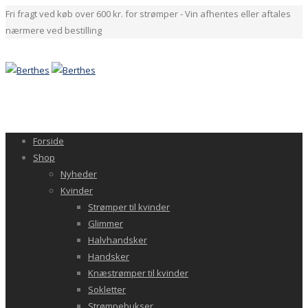
Fri fragt ved køb over 600 kr. for strømper - Vin afhentes eller aftales
nærmere ved bestilling
Forside
Shop
Nyheder
Kvinder
Strømper til kvinder
Glimmer
Halvhandsker
Handsker
Knæstrømper til kvinder
Sokletter
Strømpebukser