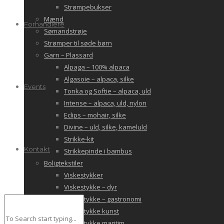
Strømpebukser
Mænd
Forhandlere
Sømandstrøje
Strømper til søde børn
Garn – Plassard
Alpaga – 100% alpaca
Algasoie – alpaca, silke
Events
Tonka og Softie – alpaca, uld
Intense – alpaca, uld, nylon
Eclips – mohair, silke
Divine – uld, silke, kameluld
Strikke-kit
Kontakt
Strikkepinde i bambus
Boligtekstiler
Viskestykker
Viskestykke – dyr
Viskestykke – gastronomi
Viskestykke kunst
Viskestykke maritim