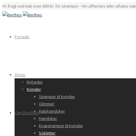
Fri fragt ved køb over 600 kr. for strømper - Vin afhentes eller aftales n
Forside
Shop
Nyheder
Kvinder
Strømper til kvinder
Glimmer
Halvhandsker
Om Berthes
Handsker
Knæstrømper til kvinder
Sokletter