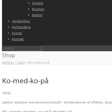
Hvidvin
Rosévin
Rødvin
Om Berthes
Forhandlere
Events
Kontakt
Shop
Berthes
/
Varer
/
Ko-med-ko-på
Ko-med-ko-på
169
kr.
Lækker strømpe i merceriseret bomuld – kombinationer af effekter, desig
Fås i mange varianter – se også udvalget i uld