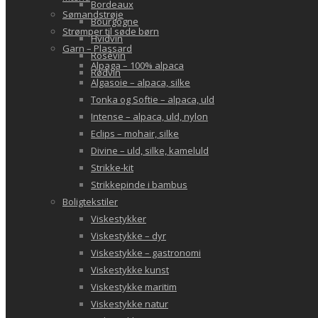
Bordeaux
Sømandstrøje
Bourgogne
Strømper til søde børn
Hvidvin
Garn – Plassard
Rosévin
Alpaga – 100% alpaca
Rødvin
Algasoie – alpaca, silke
Tonka og Softie – alpaca, uld
Intense – alpaca, uld, nylon
Eclips – mohair, silke
Divine – uld, silke, kameluld
Strikke-kit
Strikkepinde i bambus
Boligtekstiler
Viskestykker
Viskestykke – dyr
Viskestykke – gastronomi
Viskestykke kunst
Viskestykke maritim
Viskestykke natur