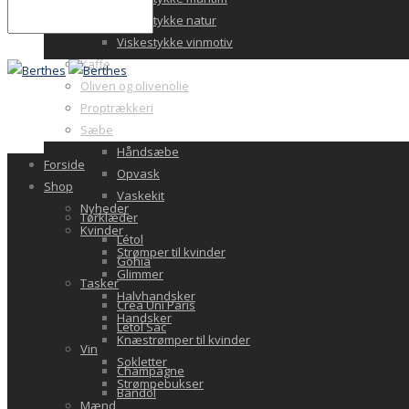
Viskestykke natur
Viskestykke vinmotiv
Kaffe
Oliven og olivenolie
Proptrækkeri
Sæbe
Håndsæbe
Forside
Opvask
Shop
Vaskekit
Nyheder
Tørklæder
Kvinder
Létol
Strømper til kvinder
Gohia
Glimmer
Tasker
Halvhandsker
Crea Uni Paris
Handsker
Letol Sac
Knæstrømper til kvinder
Vin
Sokletter
Champagne
Strømpebukser
Bandol
Mænd