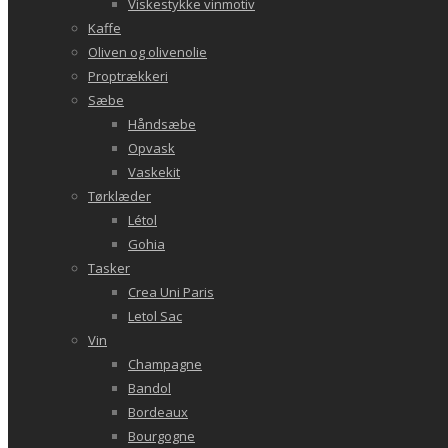
Viskestykke vinmotiv
Kaffe
Oliven og olivenolie
Proptrækkeri
Sæbe
Håndsæbe
Opvask
Vaskekit
Tørklæder
Létol
Gohia
Tasker
Crea Uni Paris
Letol Sac
Vin
Champagne
Bandol
Bordeaux
Bourgogne