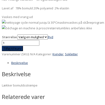
Lavet af 78% bomuld 20% polyamid 2% elastin
Vaskes med vrang ud
maskinvaskes på skåneprogram 
tørretumbles anbefales ikke
Størrelse
Ryd
Ko-
med-
Tilføj til kurv
ko-
Varenummer (SKU):
N/A
Kategorier:
Kvinder
,
Sokletter
på
Beskrivelse
antal
Beskrivelse
Lækker bomuldsstrømpe
Relaterede varer