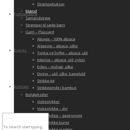
Strømpebukser
Mænd
Forhandlere
Sømandstrøje
Strømper til søde børn
Garn – Plassard
Alpaga – 100% alpaca
Algasoie – alpaca, silke
Events
Tonka og Softie – alpaca, uld
Intense – alpaca, uld, nylon
Eclips – mohair, silke
Divine – uld, silke, kameluld
Strikke-kit
Kontakt
Strikkepinde i bambus
Boligtekstiler
Viskestykker
Viskestykke – dyr
Viskestykke – gastronomi
Viskestykke kunst
Viskestykke maritim