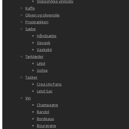
Viskestykke vinmotiv
Kaffe
Oliven og olivenolie
Proptrækkeri
Sæbe
Håndsæbe
Opvask
Vaskekit
Tørklæder
Létol
Gohia
Tasker
Crea Uni Paris
Letol Sac
Vin
Champagne
Bandol
Bordeaux
Bourgogne