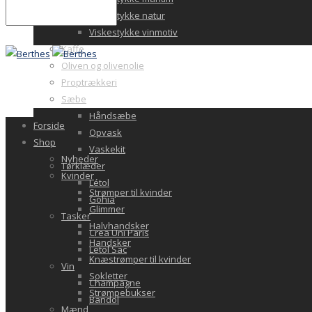
Viskestykke natur
Viskestykke vinmotiv
Kaffe
Oliven og olivenolie
Proptrækkeri
Sæbe
Håndsæbe
Forside
Opvask
Shop
Vaskekit
Nyheder
Tørklæder
Kvinder
Létol
Strømper til kvinder
Gohia
Glimmer
Tasker
Halvhandsker
Crea Uni Paris
Handsker
Letol Sac
Knæstrømper til kvinder
Vin
Sokletter
Champagne
Strømpebukser
Bandol
Mænd