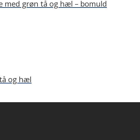
ne med grøn tå og hæl – bomuld
 tå og hæl