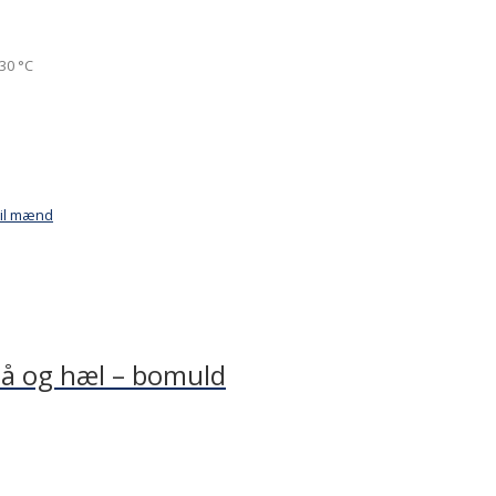
30 °C
til mænd
 tå og hæl – bomuld