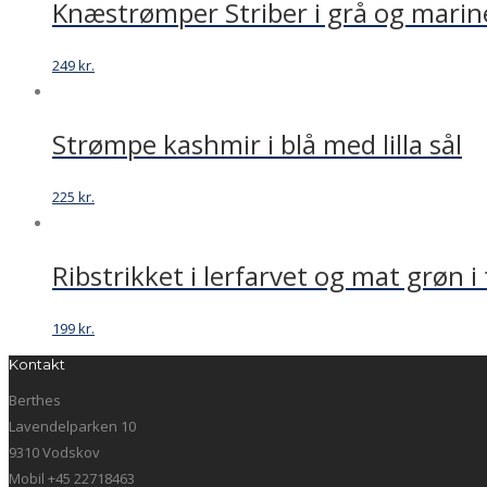
Knæstrømper Striber i grå og mari
249
kr.
Strømpe kashmir i blå med lilla sål
225
kr.
Ribstrikket i lerfarvet og mat grøn i
199
kr.
Kontakt
Berthes
Lavendelparken 10
9310 Vodskov
Mobil +45 22718463