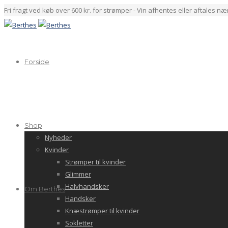
Fri fragt ved køb over 600 kr. for strømper - Vin afhentes eller aftales n
Forside
Shop
Nyheder
Kvinder
Strømper til kvinder
Glimmer
Halvhandsker
Om Berthes
Handsker
Knæstrømper til kvinder
Sokletter