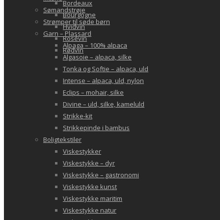
Bordeaux
Sømandstrøje
Bourgogne
Strømper til søde børn
Hvidvin
Garn – Plassard
Rosévin
Alpaga – 100% alpaca
Rødvin
Algasoie – alpaca, silke
Tonka og Softie – alpaca, uld
Intense – alpaca, uld, nylon
Eclips – mohair, silke
Divine – uld, silke, kameluld
Strikke-kit
Strikkepinde i bambus
Boligtekstiler
Viskestykker
Viskestykke – dyr
Viskestykke – gastronomi
Viskestykke kunst
Viskestykke maritim
Viskestykke natur