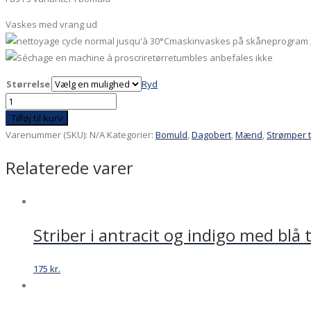
Vaskes med vrang ud
maskinvaskes på skåneprogram 
tørretumbles anbefales ikke
Størrelse
Ryd
Hanegal
-
Tilføj til kurv
grå
Varenummer (SKU):
N/A
Kategorier:
Bomuld
,
Dagobert
,
Mænd
,
Strømper 
antal
Relaterede varer
Striber i antracit og indigo med blå
175
kr.