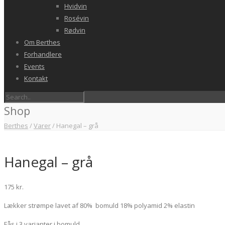
Hvidvin
Rosévin
Rødvin
Om Berthes
Forhandlere
Events
Kontakt
Shop
Berthes
/
Varer
/
Hanegal – grå
Hanegal – grå
175
kr.
Lækker strømpe lavet af 80% bomuld 18% polyamid 2% elastin
Fås i 3 varianter i bomuld