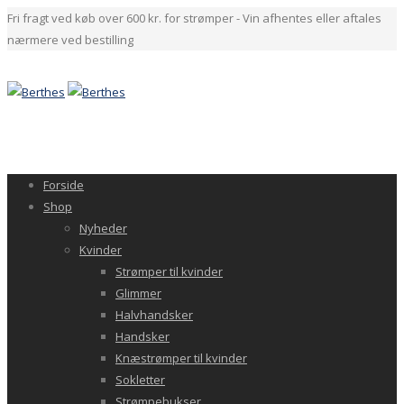
Fri fragt ved køb over 600 kr. for strømper - Vin afhentes eller aftales
nærmere ved bestilling
Forside
Shop
Nyheder
Kvinder
Strømper til kvinder
Glimmer
Halvhandsker
Handsker
Knæstrømper til kvinder
Sokletter
Strømpebukser