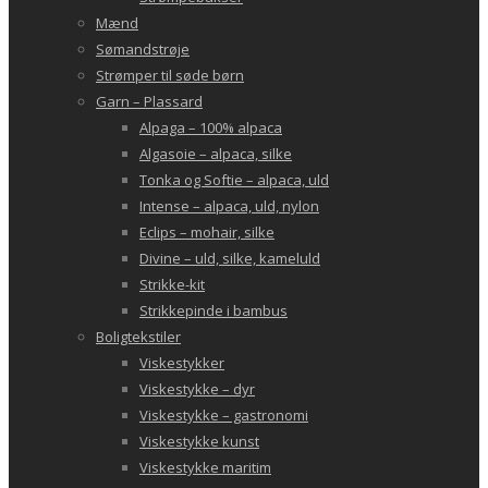
Mænd
Sømandstrøje
Strømper til søde børn
Garn – Plassard
Alpaga – 100% alpaca
Algasoie – alpaca, silke
Tonka og Softie – alpaca, uld
Intense – alpaca, uld, nylon
Eclips – mohair, silke
Divine – uld, silke, kameluld
Strikke-kit
Strikkepinde i bambus
Boligtekstiler
Viskestykker
Viskestykke – dyr
Viskestykke – gastronomi
Viskestykke kunst
Viskestykke maritim