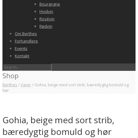
Bourgogne
Hvidvin
Rosévin
Rødvin
Om Berthes
Forhandlere
Events
Kontakt
Shop
Berthes
/
Varer
/
Gohia, beige med sort strib, bæredygtig bomuld og
hør
Gohia, beige med sort strib,
bæredygtig bomuld og hør