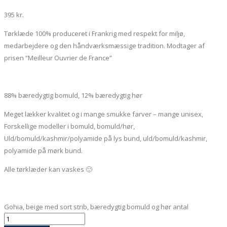
395
kr.
Tørklæde 100% produceret i Frankrig med respekt for miljø,
medarbejdere og den håndværksmæssige tradition. Modtager af
prisen “Meilleur Ouvrier de France”
88% bæredygtig bomuld, 12% bæredygtig hør
Meget lækker kvalitet og i mange smukke farver – mange unisex,
Forskellige modeller i bomuld, bomuld/hør,
Uld/bomuld/kashmir/polyamide på lys bund, uld/bomuld/kashmir,
polyamide på mørk bund.
Alle tørklæder kan vaskes 🙂
Gohia, beige med sort strib, bæredygtig bomuld og hør antal