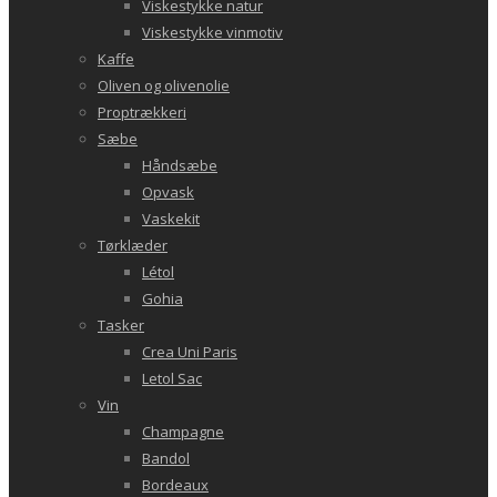
Viskestykke natur
Viskestykke vinmotiv
Kaffe
Oliven og olivenolie
Proptrækkeri
Sæbe
Håndsæbe
Opvask
Vaskekit
Tørklæder
Létol
Gohia
Tasker
Crea Uni Paris
Letol Sac
Vin
Champagne
Bandol
Bordeaux