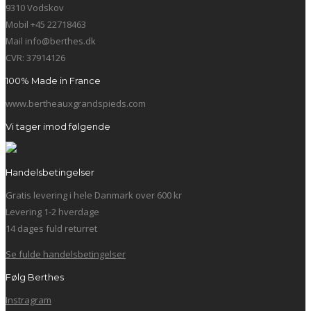
9310 Vodskov
Mobil +45 22718463
Mail info@berthes.dk
CVR: 37914126
100% Made in France
www.bertheauxgrandspieds.com
Vi tager imod følgende
Handelsbetingelser
Gratis levering i hele Danmark over 600 kr
Levering 1-2 hverdage
14 dages fuld returret
Se fulde handelsbetingelser
Følg Berthes
Instragram