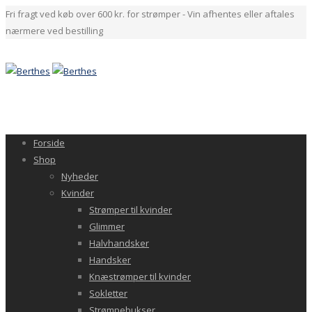
Fri fragt ved køb over 600 kr. for strømper - Vin afhentes eller aftales
nærmere ved bestilling
Forside
Shop
Nyheder
Kvinder
Strømper til kvinder
Glimmer
Halvhandsker
Handsker
Knæstrømper til kvinder
Sokletter
Strømpebukser