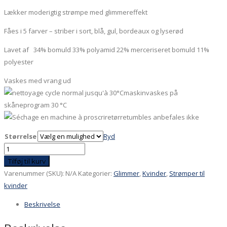
Lækker moderigtig strømpe med glimmereffekt
Fåes i 5 farver – striber i sort, blå, gul, bordeaux og lyserød
Lavet af 34% bomuld 33% polyamid 22% merceriseret bomuld 11%
polyester
Vaskes med vrang ud
maskinvaskes på
skåneprogram 30 °C
tørretumbles anbefales ikke
Størrelse
Ryd
Glimmer
-
Tilføj til kurv
transparent
Varenummer (SKU):
N/A
Kategorier:
Glimmer
,
Kvinder
,
Strømper til
med
kvinder
sorte
Beskrivelse
striber
antal