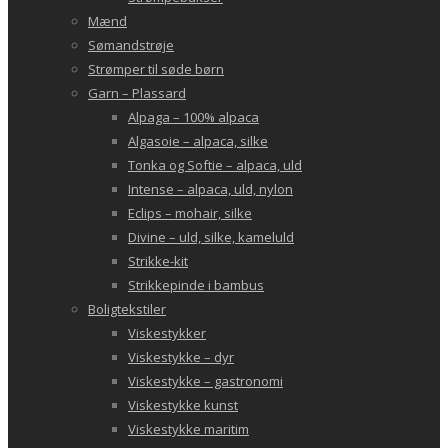
Mænd
Sømandstrøje
Strømper til søde børn
Garn – Plassard
Alpaga – 100% alpaca
Algasoie – alpaca, silke
Tonka og Softie – alpaca, uld
Intense – alpaca, uld, nylon
Eclips – mohair, silke
Divine – uld, silke, kameluld
Strikke-kit
Strikkepinde i bambus
Boligtekstiler
Viskestykker
Viskestykke – dyr
Viskestykke – gastronomi
Viskestykke kunst
Viskestykke maritim