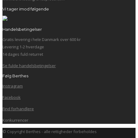
Vi tager imod følgende
Handelsbetingelser
Gratis levering i hele Danmark over 600 kr
Levering 1-2 hverdage
14 dages fuld returret
Se fulde handelsbetingelser
Følg Berthes
Instragram
Facebook
Find forhandlere
Konkurrencer
© Copyright Berthes - alle rettigheder forbeholdes