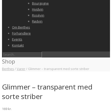
Bourgogne
Hvidvin
Rosévin
Rødvin
Om Berthes
Forhandlere
Events
Kontakt
Shop
Berthes
/
Varer
/
Glimmer – transparent med sorte striber
Glimmer – transparent med
sorte striber
169
kr.