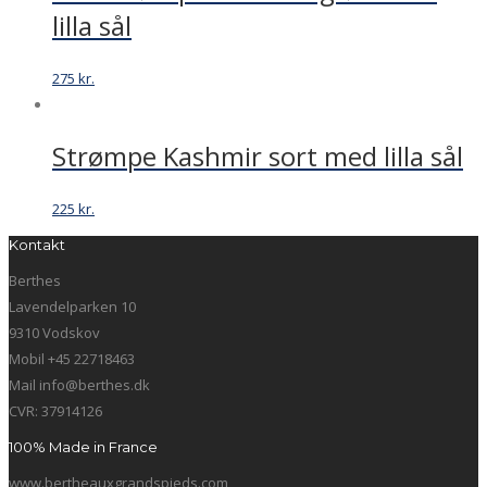
lilla sål
275
kr.
Strømpe Kashmir sort med lilla sål
225
kr.
Kontakt
Berthes
Lavendelparken 10
9310 Vodskov
Mobil +45 22718463
Mail info@berthes.dk
CVR: 37914126
100% Made in France
www.bertheauxgrandspieds.com