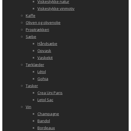
Viskestykke natur
Viskestykke vinmotiv
Kaffe
Oliven og olivenolie
Proptrækkeri
Sæbe
Håndsæbe
Opvask
Vaskekit
Tørklæder
Létol
Gohia
Tasker
Crea Uni Paris
Letol Sac
Vin
Champagne
Bandol
Bordeaux