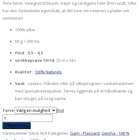
flere farve. Velegnet til bluser, trøjer og cardigans hele året rundt. Silke
har den fantastiske egenskab, at det lune om vinteren og køler om
sommeren
100% silke
50 g = 200 m±
Pind : 3,5 – 4,5
strikkeprøve 10×10:
25 m x 34 r
Kvalitet :
100% Naturels
Vask :
vaskes i hånden eller på silkeprogram i vaskemaskinen
med specialvaskepulver. Tørres liggende på et håndklæde og
kan stryges på svag varme
Farve
Ryd
Geisha
-
Tilføj til kurv
100%
Varenummer (SKU):
N/A
Kategorier:
Garn - Plassard
,
Geisha - 100 %