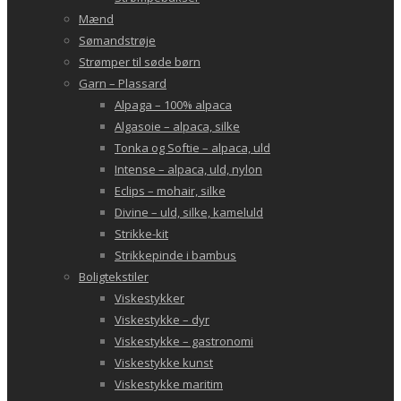
Mænd
Sømandstrøje
Strømper til søde børn
Garn – Plassard
Alpaga – 100% alpaca
Algasoie – alpaca, silke
Tonka og Softie – alpaca, uld
Intense – alpaca, uld, nylon
Eclips – mohair, silke
Divine – uld, silke, kameluld
Strikke-kit
Strikkepinde i bambus
Boligtekstiler
Viskestykker
Viskestykke – dyr
Viskestykke – gastronomi
Viskestykke kunst
Viskestykke maritim