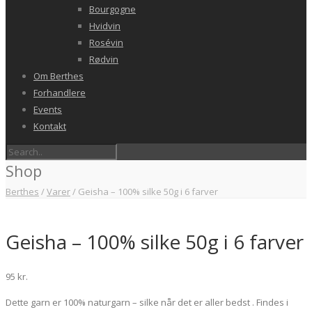
Bourgogne
Hvidvin
Rosévin
Rødvin
Om Berthes
Forhandlere
Events
Kontakt
Shop
Berthes
/
Varer
/
Geisha – 100% silke 50g i 6 farver
Geisha – 100% silke 50g i 6 farver
95
kr.
Dette garn er 100% naturgarn – silke når det er aller bedst . Findes i