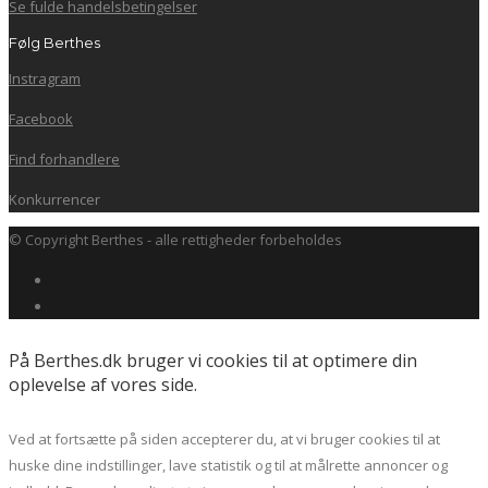
Se fulde handelsbetingelser
Følg Berthes
Instragram
Facebook
Find forhandlere
Konkurrencer
© Copyright Berthes - alle rettigheder forbeholdes
På Berthes.dk bruger vi cookies til at optimere din
oplevelse af vores side.
Ved at fortsætte på siden accepterer du, at vi bruger cookies til at
huske dine indstillinger, lave statistik og til at målrette annoncer og