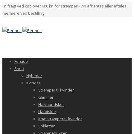
Fri fragt ved køb over 600 kr. for strømper - Vin afhentes eller aftales
nærmere ved bestilling
Forside
Shop
Nyheder
Kvinder
Strømper til kvinder
Glimmer
Halvhandsker
Handsker
Knæstrømper til kvinder
Sokletter
Strømpebukser