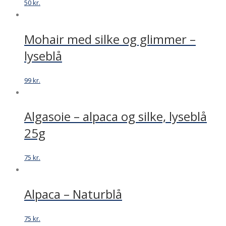
50
kr.
Mohair med silke og glimmer –
lyseblå
99
kr.
Algasoie – alpaca og silke, lyseblå
25g
75
kr.
Alpaca – Naturblå
75
kr.