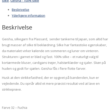
silke
silke
,
Geisha - 100% silke
50g
Beskrivelse
i
Yderligere information
6
farver
Beskrivelse
antal
Geisha, silkegarn fra Plassard, sender tankerne til Japan, som altid har
brugt masser af silke til beklædning. Silke har fantastiske egenskaber,
da materialet virker kølende om sommeren og luner om vinteren.
Strukturen i garnet er blød og fast. 100% silke – et naturligt valg til
kortærmede bluser, cardigans trøjer, halstørklæder og sjaler. Skøn på
huden og godt for sjælen. Geisha fås i flere flotte farver.
Husk at den strikkefasthed, der er opgivet på banderolen, kun er
vejledende. Du opnår altid et mere præcist resultat ved at lave en
strikkeprøve.
Farve 32 – Fuchia