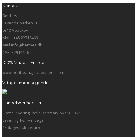
Kontakt
Berthes
Lavendelparken 10
9310 Vodskov
Mobil +45 22718463
Mail info@berthes.dk
CVR: 37914126
100% Made in France
www.bertheauxgrandspieds.com
Vi tager imod følgende
Handelsbetingelser
Gratis levering i hele Danmark over 600 kr
Levering 1-2 hverdage
14 dages fuld returret