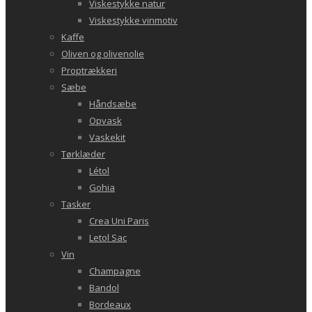
Viskestykke natur
Viskestykke vinmotiv
Kaffe
Oliven og olivenolie
Proptrækkeri
Sæbe
Håndsæbe
Opvask
Vaskekit
Tørklæder
Létol
Gohia
Tasker
Crea Uni Paris
Letol Sac
Vin
Champagne
Bandol
Bordeaux