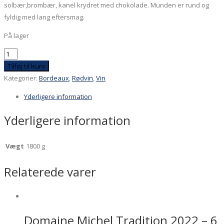
solbær,brombær, kanel krydret med chokolade. Munden er rund og
fyldig med lang eftersmag.
På lager
Escurac
2019
Tilføj til kurv
antal
Kategorier:
Bordeaux
,
Rødvin
,
Vin
Yderligere information
Yderligere information
Vægt
1800 g
Relaterede varer
Domaine Michel Tradition 2022 – 6