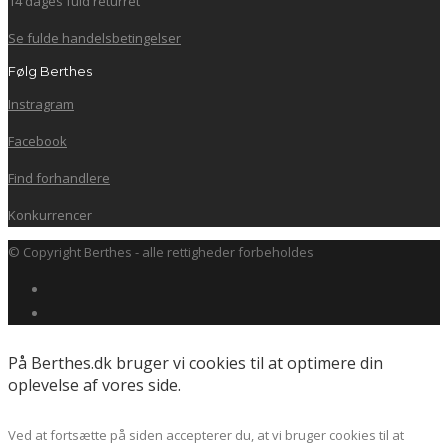
14 dages fuld returret
Se fulde handelsbetingelser
Følg Berthes
Instragram
Facebook
Find forhandlere
Konkurrencer
© Copyright Berthes - alle rettigheder forbeholdes
På Berthes.dk bruger vi cookies til at optimere din
oplevelse af vores side.
Ved at fortsætte på siden accepterer du, at vi bruger cookies til at