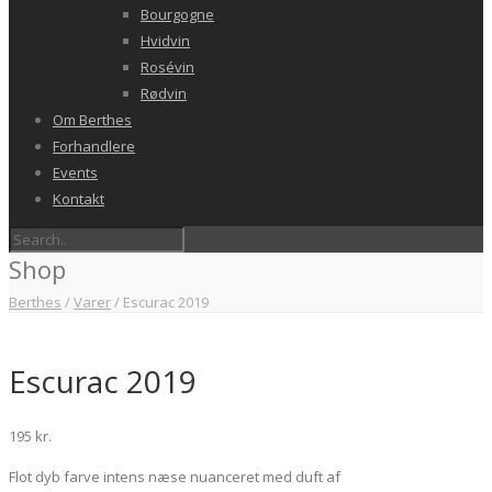
Bourgogne
Hvidvin
Rosévin
Rødvin
Om Berthes
Forhandlere
Events
Kontakt
Shop
Berthes
/
Varer
/
Escurac 2019
Escurac 2019
195
kr.
Flot dyb farve intens næse nuanceret med duft af