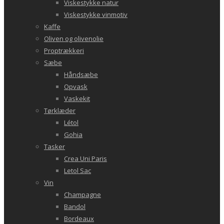
Viskestykke natur
Viskestykke vinmotiv
Kaffe
Oliven og olivenolie
Proptrækkeri
Sæbe
Håndsæbe
Opvask
Vaskekit
Tørklæder
Létol
Gohia
Tasker
Crea Uni Paris
Letol Sac
Vin
Champagne
Bandol
Bordeaux