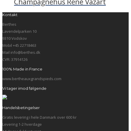
Champagnehus René Vazart
Kontakt
Berthes
Lavendelparken 10
9310 Vodskov
Mobil +45 22718463
Mail info@berthes.dk
CVR: 37914126
100% Made in France
www.bertheauxgrandspieds.com
Vi tager imod følgende
Handelsbetingelser
Gratis levering i hele Danmark over 600 kr
Levering 1-2 hverdage