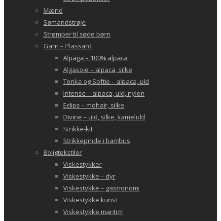
Mænd
Sømandstrøje
Strømper til søde børn
Garn – Plassard
Alpaga – 100% alpaca
Algasoie – alpaca, silke
Tonka og Softie – alpaca, uld
Intense – alpaca, uld, nylon
Eclips – mohair, silke
Divine – uld, silke, kameluld
Strikke-kit
Strikkepinde i bambus
Boligtekstiler
Viskestykker
Viskestykke – dyr
Viskestykke – gastronomi
Viskestykke kunst
Viskestykke maritim