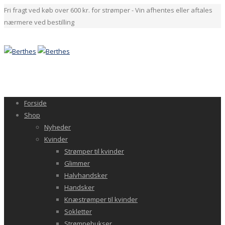
Fri fragt ved køb over 600 kr. for strømper - Vin afhentes eller aftales
nærmere ved bestilling
Forside
Shop
Nyheder
Kvinder
Strømper til kvinder
Glimmer
Halvhandsker
Handsker
Knæstrømper til kvinder
Sokletter
Strømpebukser