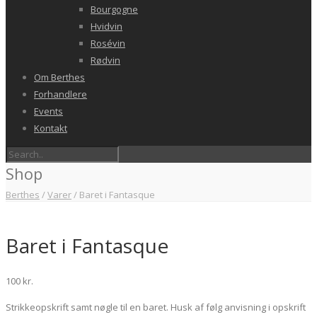
Bourgogne
Hvidvin
Rosévin
Rødvin
Om Berthes
Forhandlere
Events
Kontakt
Shop
Berthes
/
Varer
/
Baret i Fantasque
Baret i Fantasque
100
kr.
Strikkeopskrift samt nøgle til en baret. Husk af følg anvisning i opskrift