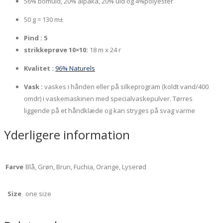
56% bomuld, 20% alpaka, 20% uld og 4%polyester
50 g = 130 m±
Pind : 5
strikkeprøve 10×10:
18 m x 24 r
Kvalitet :
96% Naturels
Vask :
vaskes i hånden eller på silkeprogram (koldt vand/400
omdr) i vaskemaskinen med specialvaskepulver. Tørres
liggende på et håndklæde og kan stryges på svag varme
Yderligere information
Farve
Blå, Grøn, Brun, Fuchia, Orange, Lyserød
Size
one size