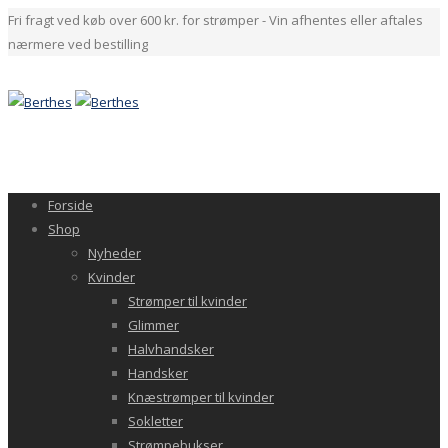
Fri fragt ved køb over 600 kr. for strømper - Vin afhentes eller aftales
nærmere ved bestilling
Forside
Shop
Nyheder
Kvinder
Strømper til kvinder
Glimmer
Halvhandsker
Handsker
Knæstrømper til kvinder
Sokletter
Strømpebukser