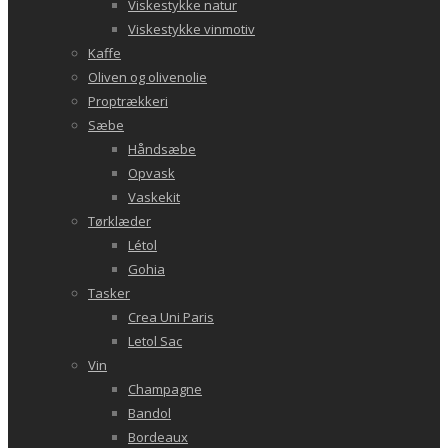
Viskestykke natur
Viskestykke vinmotiv
Kaffe
Oliven og olivenolie
Proptrækkeri
Sæbe
Håndsæbe
Opvask
Vaskekit
Tørklæder
Létol
Gohia
Tasker
Crea Uni Paris
Letol Sac
Vin
Champagne
Bandol
Bordeaux