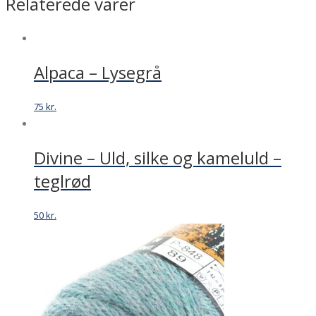
Relaterede varer
Alpaca – Lysegrå
75
kr.
Divine – Uld, silke og kameluld –
teglrød
50
kr.