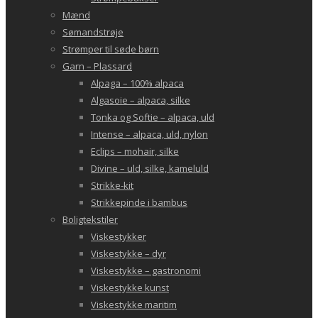
Mænd
Sømandstrøje
Strømper til søde børn
Garn – Plassard
Alpaga – 100% alpaca
Algasoie – alpaca, silke
Tonka og Softie – alpaca, uld
Intense – alpaca, uld, nylon
Eclips – mohair, silke
Divine – uld, silke, kameluld
Strikke-kit
Strikkepinde i bambus
Boligtekstiler
Viskestykker
Viskestykke – dyr
Viskestykke – gastronomi
Viskestykke kunst
Viskestykke maritim