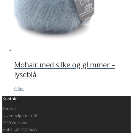
Mohair med silke og glimmer –
lyseblå
99
kr.
Kontakt
Berthes
Lavendelparken 10
9310 Vodskov
Mobil +45 22718463