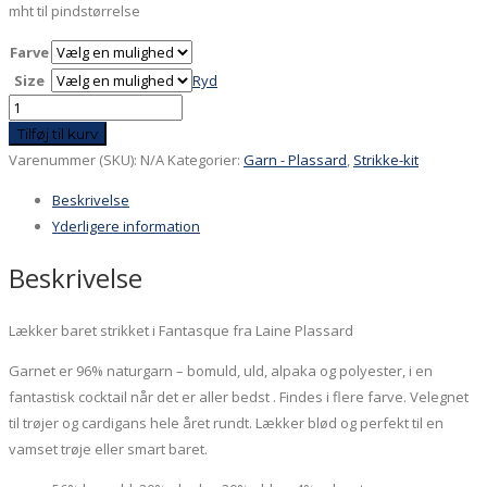
mht til pindstørrelse
Farve
Size
Ryd
Baret
i
Tilføj til kurv
Fantasque
Varenummer (SKU):
N/A
Kategorier:
Garn - Plassard
,
Strikke-kit
antal
Beskrivelse
Yderligere information
Beskrivelse
Lækker baret strikket i Fantasque fra Laine Plassard
Garnet er 96% naturgarn – bomuld, uld, alpaka og polyester, i en
fantastisk cocktail når det er aller bedst . Findes i flere farve. Velegnet
til trøjer og cardigans hele året rundt. Lækker blød og perfekt til en
vamset trøje eller smart baret.