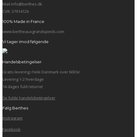
Mail info@berthes.dk
CVR: 37914126
100% Made in France
www.bertheauxgrandspieds.com
Vi tager imod følgende
Handelsbetingelser
Gratis levering i hele Danmark over 600 kr
Levering 1-2 hverdage
14 dages fuld returret
Se fulde handelsbetingelser
Følg Berthes
Instragram
Facebook