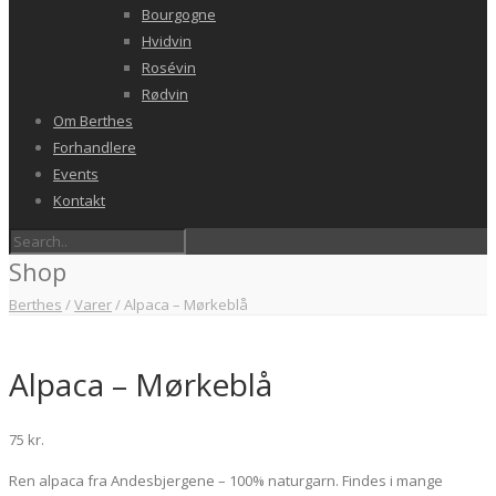
Bourgogne
Hvidvin
Rosévin
Rødvin
Om Berthes
Forhandlere
Events
Kontakt
Shop
Berthes
/
Varer
/
Alpaca – Mørkeblå
Alpaca – Mørkeblå
75
kr.
Ren alpaca fra Andesbjergene – 100% naturgarn. Findes i mange