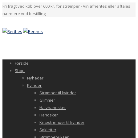
Fri fragt ved køb over 600 kr. for strømper - Vin afhentes eller aftales
nærmere ved bestilling
Forside
Shop
Nyheder
Kvinder
Strømper til kvinder
Glimmer
Halvhandsker
Handsker
Knæstrømper til kvinder
Sokletter
Strømpebukser