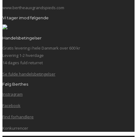
www.bertheauxgrandspieds.com
Vi tager imod følgende
Handelsbetingelser
Gratis levering i hele Danmark over 600 kr
Levering 1-2 hverdage
14 dages fuld returret
Se fulde handelsbetingelser
Følg Berthes
Instragram
Facebook
Find forhandlere
Konkurrencer