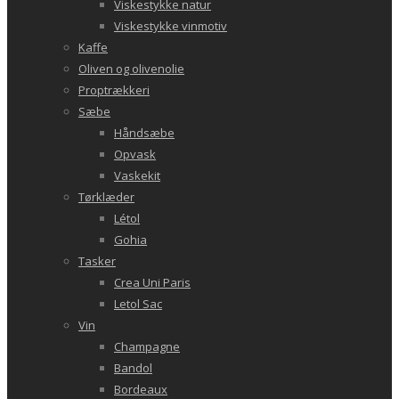
Viskestykke natur
Viskestykke vinmotiv
Kaffe
Oliven og olivenolie
Proptrækkeri
Sæbe
Håndsæbe
Opvask
Vaskekit
Tørklæder
Létol
Gohia
Tasker
Crea Uni Paris
Letol Sac
Vin
Champagne
Bandol
Bordeaux