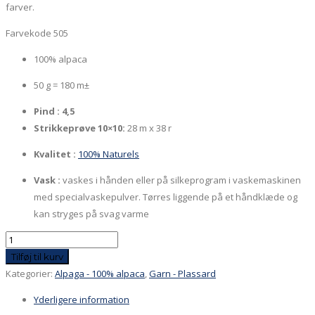
farver.
Farvekode 505
100% alpaca
50 g = 180 m±
Pind : 4,5
Strikkeprøve 10×10:
28 m x 38 r
Kvalitet :
100% Naturels
Vask :
vaskes i hånden eller på silkeprogram i vaskemaskinen
med specialvaskepulver. Tørres liggende på et håndklæde og
kan stryges på svag varme
Alpaca
-
Tilføj til kurv
Mørkeblå
Kategorier:
Alpaga - 100% alpaca
,
Garn - Plassard
antal
Yderligere information