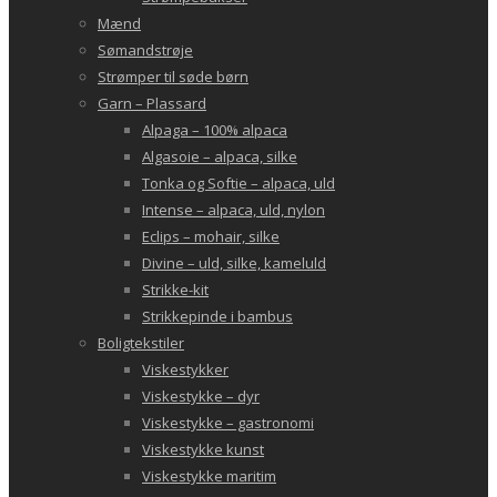
Mænd
Sømandstrøje
Strømper til søde børn
Garn – Plassard
Alpaga – 100% alpaca
Algasoie – alpaca, silke
Tonka og Softie – alpaca, uld
Intense – alpaca, uld, nylon
Eclips – mohair, silke
Divine – uld, silke, kameluld
Strikke-kit
Strikkepinde i bambus
Boligtekstiler
Viskestykker
Viskestykke – dyr
Viskestykke – gastronomi
Viskestykke kunst
Viskestykke maritim