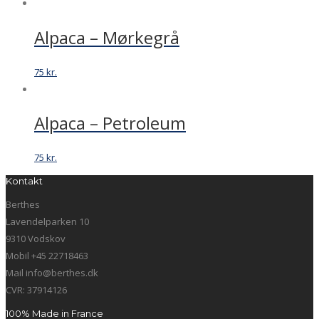
Alpaca – Mørkegrå
75
kr.
Alpaca – Petroleum
75
kr.
Kontakt
Berthes
Lavendelparken 10
9310 Vodskov
Mobil +45 22718463
Mail info@berthes.dk
CVR: 37914126
100% Made in France