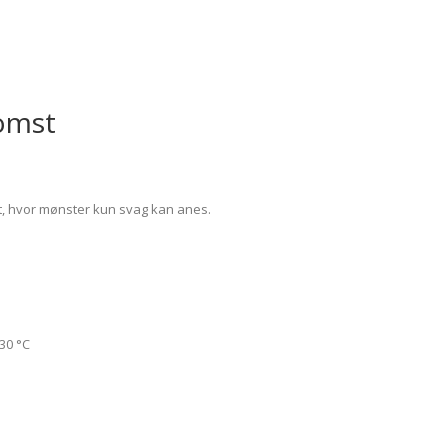
lomst
rt, hvor mønster kun svag kan anes.
30 °C