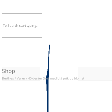
Shop
Berthes
/
Varer
/
40 denier Sort med blå prik og blomst