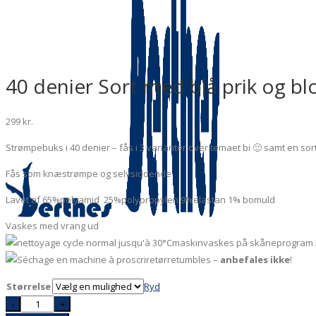
40 denier Sort med blå prik og b
299
kr.
Strømpebuks i 40 denier – fås i 3 varianter over temaet bi 🙂 samt en so
Fås som knæstrømpe og selvsiddende
Lavet af 65%polyamid 25%polypropylen 9%elastan 1% bomuld
Vaskes med vrang ud
maskinvaskes på skåneprogram 
tørretumbles –
anbefales ikke
!
Størrelse
Ryd
40
-
+