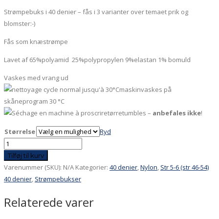
Strømpebuks i 40 denier – fås i 3 varianter over temaet prik og
blomster:-)
Fås som knæstrømpe
Lavet af 65%polyamid 25%polypropylen 9%elastan 1% bomuld
Vaskes med vrang ud
maskinvaskes på
skåneprogram 30 °C
tørretumbles –
anbefales ikke
!
Størrelse
Ryd
40
denier
Tilføj til kurv
Marineblå
Varenummer (SKU):
N/A
Kategorier:
40 denier
,
Nylon
,
Str 5-6 (str 46-54)
med
40 denier
,
Strømpebukser
gul
Relaterede varer
prik
og