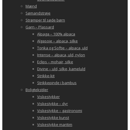
Mænd
Sømandstrøje
Strømper til søde børn
Garn – Plassard
Alpaga – 100% alpaca
Algasoie – alpaca, silke
Tonka og Softie – alpaca, uld
Intense – alpaca, uld, nylon
Eclips – mohair, silke
Divine – uld, silke, kameluld
Strikke-kit
Strikkepinde i bambus
Boligtekstiler
Viskestykker
Viskestykke – dyr
Viskestykke – gastronomi
Viskestykke kunst
Viskestykke maritim