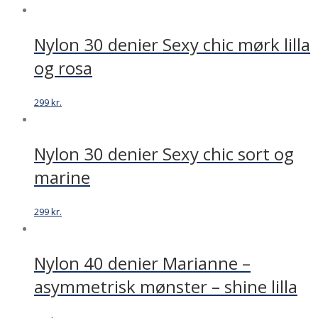
blomst
antal
Nylon 30 denier Sexy chic mørk lilla
og rosa
299
kr.
Nylon 30 denier Sexy chic sort og
marine
299
kr.
Nylon 40 denier Marianne –
asymmetrisk mønster – shine lilla