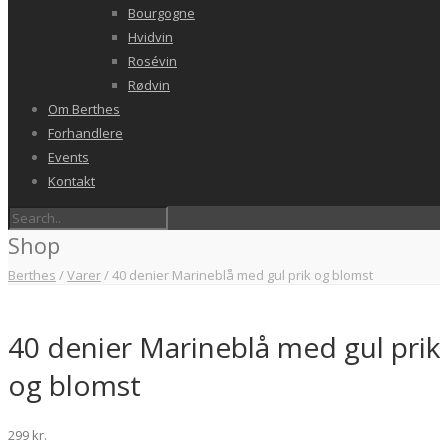
Bourgogne
Hvidvin
Rosévin
Rødvin
Om Berthes
Forhandlere
Events
Kontakt
Shop
Berthes
/
Varer
/
40 denier Marineblå med gul prik og blomst
40 denier Marineblå med gul prik
og blomst
299
kr.