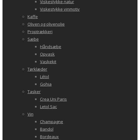
Viskestykke natur
Viskestykke vinmotiv
Kaffe
Oliven og olivenolie
Proptrækkeri
Sæbe
Håndsæbe
Opvask
Vaskekit
Tørklæder
Létol
Gohia
Tasker
Crea Uni Paris
Letol Sac
Vin
Champagne
Bandol
Bordeaux