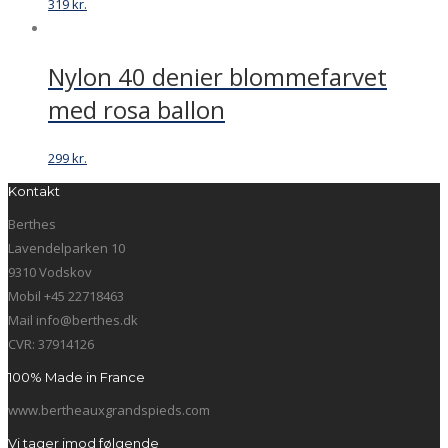
319
kr.
Nylon 40 denier blommefarvet
med rosa ballon
299
kr.
Kontakt
Berthes
Lavendelparken 10
9310 Vodskov
Mobil +45 22718463
Mail info@berthes.dk
CVR: 37914126
100% Made in France
www.bertheauxgrandspieds.com
Vi tager imod følgende