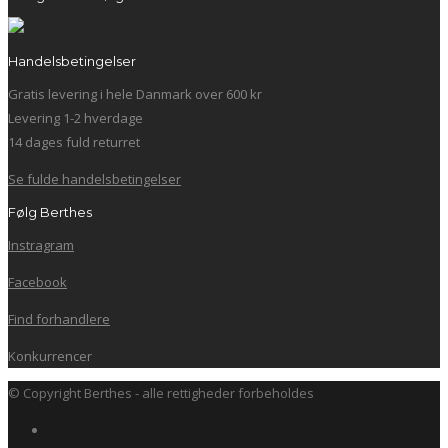
Handelsbetingelser
Gratis levering i hele Danmark over 600 kr
Levering 1-2 hverdage
14 dages fuld returret
Se fulde handelsbetingelser
Følg Berthes
Instragram
Facebook
Find forhandlere
Konkurrencer
© Copyright Berthes - alle rettigheder forbeholdes