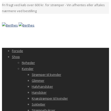
Fri fragt ved køb over 600 kr. for strømper - Vin afhentes eller aftales
nærmere ved bestilling
Forside
Shop
Nyheder
Kvinder
Strømper til kvinder
Glimmer
Halvhandsker
Handsker
Knæstrømper til kvinder
Sokletter
Strømpebukser