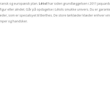
fransk og europæisk plan.
Létol
har siden grundlæggelsen i 2011 jaquard
igur eller alndet. Går på opdagelse i Létols smukke univers. Du er garan
læder, som er specialsyet til Berthes. De store tørklæder klæder enhver v
ømper og handsker.