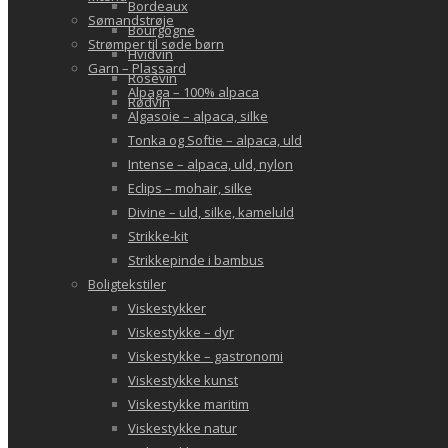
Bordeaux
Sømandstrøje
Bourgogne
Strømper til søde børn
Hvidvin
Garn – Plassard
Rosévin
Alpaga – 100% alpaca
Rødvin
Algasoie – alpaca, silke
Tonka og Softie – alpaca, uld
Intense – alpaca, uld, nylon
Eclips – mohair, silke
Divine – uld, silke, kameluld
Strikke-kit
Strikkepinde i bambus
Boligtekstiler
Viskestykker
Viskestykke – dyr
Viskestykke – gastronomi
Viskestykke kunst
Viskestykke maritim
Viskestykke natur