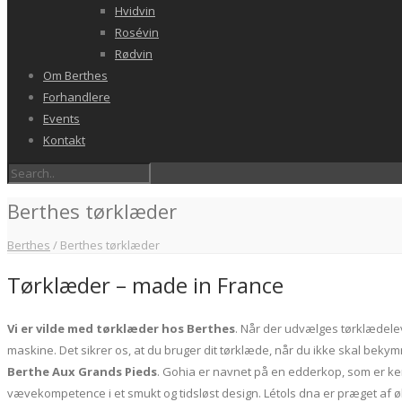
Hvidvin
Rosévin
Rødvin
Om Berthes
Forhandlere
Events
Kontakt
Berthes tørklæder
Berthes
/
Berthes tørklæder
Tørklæder – made in France
Vi er vilde med tørklæder hos Berthes
. Når der udvælges tørklædelev
maskine. Det sikrer os, at du bruger dit tørklæde, når du ikke skal bek
Berthe Aux Grands Pieds
. Gohia er navnet på en edderkop, som er kend
vævekompetence i et smukt og tidsløst design. Létols dna er præget af ø