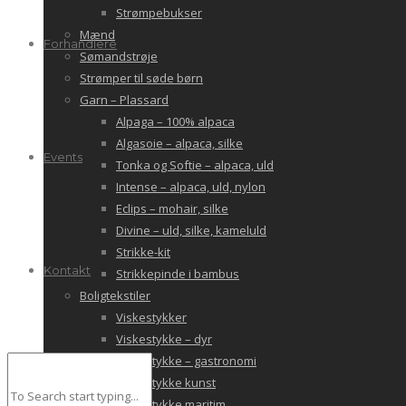
Strømpebukser
Mænd
Forhandlere
Sømandstrøje
Strømper til søde børn
Garn – Plassard
Alpaga – 100% alpaca
Algasoie – alpaca, silke
Events
Tonka og Softie – alpaca, uld
Intense – alpaca, uld, nylon
Eclips – mohair, silke
Divine – uld, silke, kameluld
Strikke-kit
Kontakt
Strikkepinde i bambus
Boligtekstiler
Viskestykker
Viskestykke – dyr
Viskestykke – gastronomi
Viskestykke kunst
Viskestykke maritim