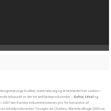
designmæssige kvalitet, materialevalg og at tørklædet kan vaskes i
ærende tidspunkt er der tre tørklædeproducenter –
Gohia
,
Létol
og
i 2007 det franske industriministeries pris for bevarelse af
os tekstilproducenten Tissages de Charlieu. Allerede tilbage 2009 var