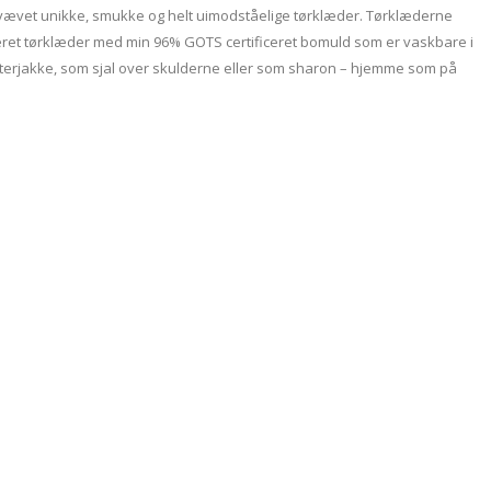
vævet unikke, smukke og helt uimodståelige tørklæder. Tørklæderne
teret tørklæder med min 96% GOTS certificeret bomuld som er vaskbare i
interjakke, som sjal over skulderne eller som sharon – hjemme som på