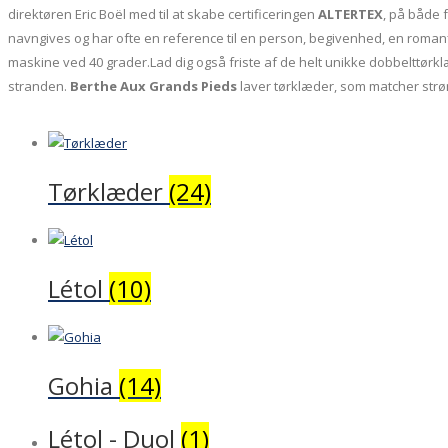
direktøren Eric Boël med til at skabe certificeringen
ALTERTEX
, på både 
navngives og har ofte en reference til en person, begivenhed, en romanf
maskine ved 40 grader.Lad dig også friste af de helt unikke dobbelttørk
stranden.
Berthe Aux Grands Pieds
laver tørklæder, som matcher str
Tørklæder
(24)
Létol
(10)
Gohia
(14)
Létol - Duol
(1)