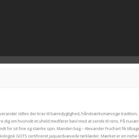
erandør stilles der krav til bæredygtighed, håndværksmæssige tradition, 
ymre dig om hvorvidt et uheld medfører bøvl med at sende til rens. På nuv
t for sit fine og stærke spin. Manden bag – Alexander Fruchart fik tilbage 
kologisk GOTS certificeret jaquardvævede tørklæder. Mærket er en niche h