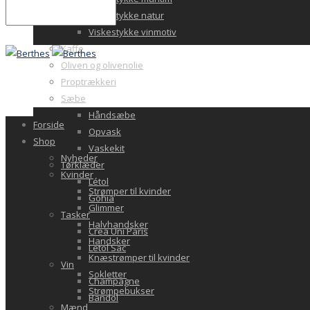
Viskestykke natur
Viskestykke vinmotiv
Kaffe
Oliven og olivenolie
Proptrækkeri
Sæbe
Håndsæbe
Forside
Opvask
Shop
Vaskekit
Nyheder
Tørklæder
Kvinder
Létol
Strømper til kvinder
Gohia
Glimmer
Tasker
Halvhandsker
Crea Uni Paris
Handsker
Letol Sac
Knæstrømper til kvinder
Vin
Sokletter
Champagne
Strømpebukser
Bandol
Mænd