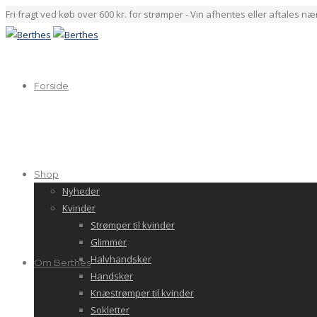
Fri fragt ved køb over 600 kr. for strømper - Vin afhentes eller aftales n
Forside
Shop
Nyheder
Kvinder
Strømper til kvinder
Glimmer
Halvhandsker
Om Berthes
Handsker
Knæstrømper til kvinder
Sokletter