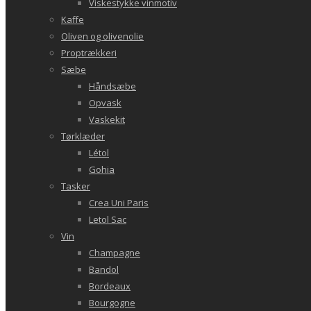
Viskestykke vinmotiv
Kaffe
Oliven og olivenolie
Proptrækkeri
Sæbe
Håndsæbe
Opvask
Vaskekit
Tørklæder
Létol
Gohia
Tasker
Crea Uni Paris
Letol Sac
Vin
Champagne
Bandol
Bordeaux
Bourgogne