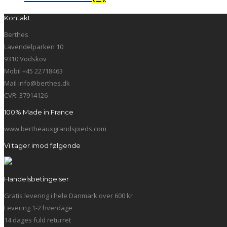
Kontakt
Berthes
Lavendelparken 10
9310 Vodskov
Mobil +45 22718463
Mail info@berthes.dk
CVR: 37914126
100% Made in France
www.bertheauxgrandspieds.com
Vi tager imod følgende
Handelsbetingelser
Gratis levering i hele Danmark over 600 kr
Levering 1-2 hverdage
14 dages fuld returret