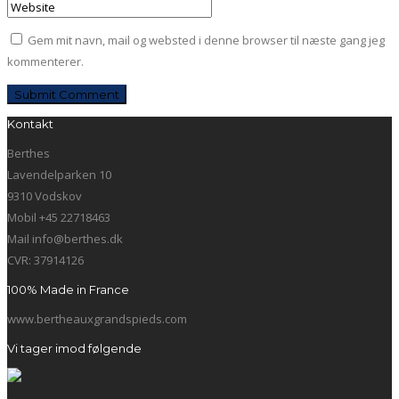
Gem mit navn, mail og websted i denne browser til næste gang jeg
kommenterer.
Kontakt
Berthes
Lavendelparken 10
9310 Vodskov
Mobil +45 22718463
Mail info@berthes.dk
CVR: 37914126
100% Made in France
www.bertheauxgrandspieds.com
Vi tager imod følgende