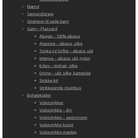
Mænd
Sømandstrøje
Strømper til søde børn
Garn – Plassard
Alpaga – 100% alpaca
Algasoie – alpaca, silke
Tonka og Softie – alpaca, uld
Intense – alpaca, uld, nylon
Eclips – mohair, silke
Divine – uld, silke, kameluld
Strikke-kit
Strikkepinde i bambus
Boligtekstiler
Viskestykker
Viskestykke – dyr
Viskestykke – gastronomi
Viskestykke kunst
Viskestykke maritim