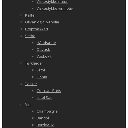
Viskestykke natur
Viskestykke vinmotiv
Kaffe
Oliven og olivenolie
Proptrækkeri
Sæbe
Håndsæbe
Opvask
Vaskekit
Tørklæder
Létol
Gohia
Tasker
Crea Uni Paris
Letol Sac
Vin
Champagne
Bandol
Bordeaux