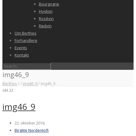
Bourgogne
Hvidvin
Rosévin
Rødvin
Om Berthes
Forhandlere
Events
Kontakt
img46_9
Berthes
/
/
img46_9
/
img46_9
okt
22
img46_9
22. oktober 2016
Birgitte Nordentoft