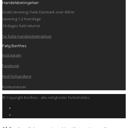
Handelsbetingelser
Gratis levering i hele Danmark over 600 kr
Levering 1-2 hverdage
14 dages fuld returret
Se fulde handelsbetingelser
Følg Berthes
Instragram
Facebook
Find forhandlere
Konkurrencer
© Copyright Berthes - alle rettigheder forbeholdes