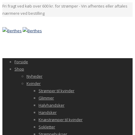
Fri fragt ved køb over 600 kr. for strømper - Vin afhentes eller aftales
nærmere ved bestilling
Forside
Shop
Nyheder
Kvinder
Strømper til kvinder
Glimmer
Halvhandsker
Handsker
Knæstrømper til kvinder
Sokletter
Strømpebukser