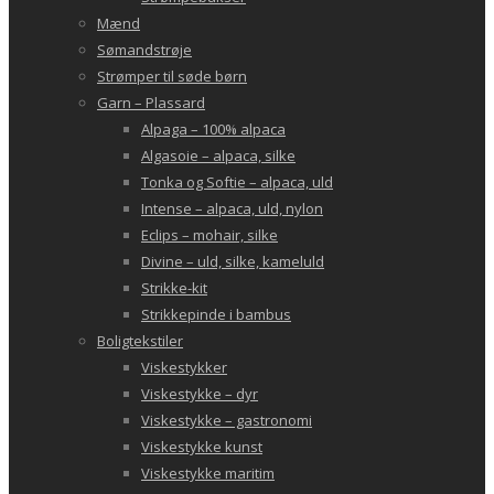
Mænd
Sømandstrøje
Strømper til søde børn
Garn – Plassard
Alpaga – 100% alpaca
Algasoie – alpaca, silke
Tonka og Softie – alpaca, uld
Intense – alpaca, uld, nylon
Eclips – mohair, silke
Divine – uld, silke, kameluld
Strikke-kit
Strikkepinde i bambus
Boligtekstiler
Viskestykker
Viskestykke – dyr
Viskestykke – gastronomi
Viskestykke kunst
Viskestykke maritim