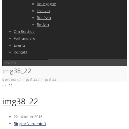
Bourgogne
Hvidvin
Rosévin
Rødvin
Om Berthes
Forhandlere
Events
Kontakt
img38_22
Berthes
/
/
img38_22
/
img38_22
okt
22
img38_22
22. oktober 2016
Birgitte Nordentoft