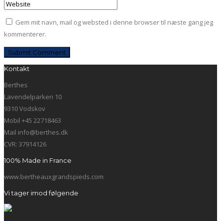
Gem mit navn, mail og websted i denne browser til næste gang jeg
kommenterer.
Kontakt
Berthes
Lavendelparken 10
9310 Vodskov
Mobil +45 22718463
Mail info@berthes.dk
CVR: 37914126
100% Made in France
www.bertheauxgrandspieds.com
Vi tager imod følgende