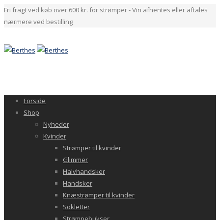
Fri fragt ved køb over 600 kr. for strømper - Vin afhentes eller aftales
nærmere ved bestilling
Forside
Shop
Nyheder
Kvinder
Strømper til kvinder
Glimmer
Halvhandsker
Handsker
Knæstrømper til kvinder
Sokletter
Strømpebukser