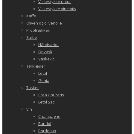
Viskestykke natur
Viskestykke vinmotiv
Kaffe
Oliven og olivenolie
Proptrækkeri
Sæbe
Håndsæbe
Opvask
Vaskekit
Tørklæder
Létol
Gohia
Tasker
Crea Uni Paris
Letol Sac
Vin
Champagne
Bandol
Bordeaux