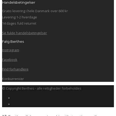
Handelsbetingelser
Gratis levering i hele Danmark over 600 kr
Levering 1-2 hverdage
14 dages fuld returret
Se fulde handelsbetingelser
Følg Berthes
Instragram
Facebook
Find forhandlere
Konkurrencer
© Copyright Berthes - alle rettigheder forbeholdes