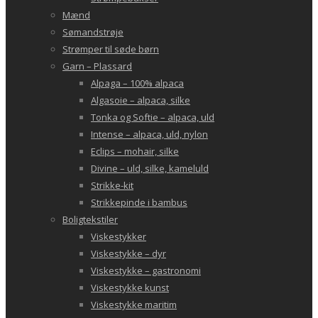
Mænd
Sømandstrøje
Strømper til søde børn
Garn – Plassard
Alpaga – 100% alpaca
Algasoie – alpaca, silke
Tonka og Softie – alpaca, uld
Intense – alpaca, uld, nylon
Eclips – mohair, silke
Divine – uld, silke, kameluld
Strikke-kit
Strikkepinde i bambus
Boligtekstiler
Viskestykker
Viskestykke – dyr
Viskestykke – gastronomi
Viskestykke kunst
Viskestykke maritim