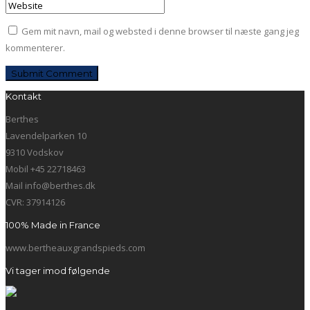
Gem mit navn, mail og websted i denne browser til næste gang jeg
kommenterer.
Kontakt
Berthes
Lavendelparken 10
9310 Vodskov
Mobil +45 22718463
Mail info@berthes.dk
CVR: 37914126
100% Made in France
www.bertheauxgrandspieds.com
Vi tager imod følgende