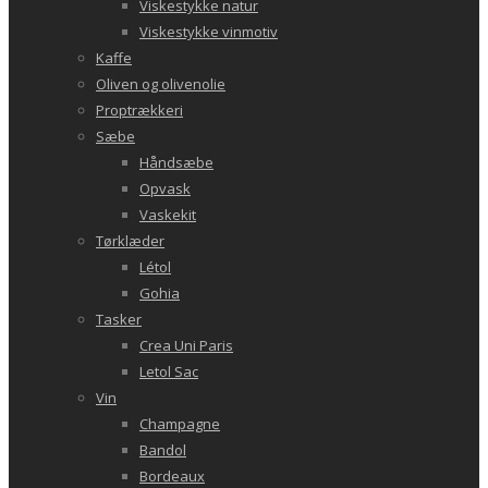
Viskestykke natur
Viskestykke vinmotiv
Kaffe
Oliven og olivenolie
Proptrækkeri
Sæbe
Håndsæbe
Opvask
Vaskekit
Tørklæder
Létol
Gohia
Tasker
Crea Uni Paris
Letol Sac
Vin
Champagne
Bandol
Bordeaux