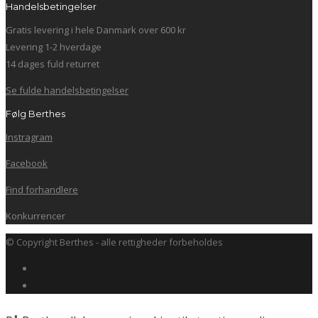
Handelsbetingelser
Gratis levering i hele Danmark over 600 kr
Levering 1-2 hverdage
14 dages fuld returret
Se fulde handelsbetingelser
Følg Berthes
Instragram
Facebook
Find forhandlere
Konkurrencer
© Copyright Berthes - alle rettigheder forbeholdes