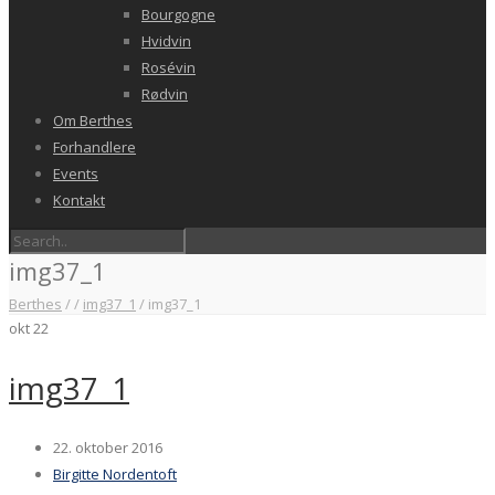
Bourgogne
Hvidvin
Rosévin
Rødvin
Om Berthes
Forhandlere
Events
Kontakt
img37_1
Berthes
/
/
img37_1
/
img37_1
okt
22
img37_1
22. oktober 2016
Birgitte Nordentoft