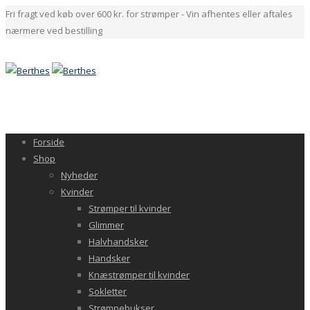
Fri fragt ved køb over 600 kr. for strømper - Vin afhentes eller aftales
nærmere ved bestilling
Forside
Shop
Nyheder
Kvinder
Strømper til kvinder
Glimmer
Halvhandsker
Handsker
Knæstrømper til kvinder
Sokletter
Strømpebukser