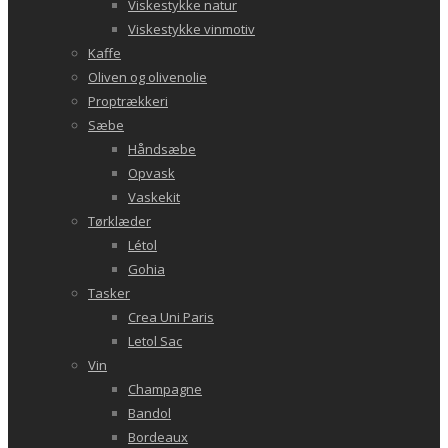
Viskestykke natur
Viskestykke vinmotiv
Kaffe
Oliven og olivenolie
Proptrækkeri
Sæbe
Håndsæbe
Opvask
Vaskekit
Tørklæder
Létol
Gohia
Tasker
Crea Uni Paris
Letol Sac
Vin
Champagne
Bandol
Bordeaux