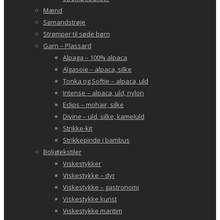
Mænd
Sømandstrøje
Strømper til søde børn
Garn – Plassard
Alpaga – 100% alpaca
Algasoie – alpaca, silke
Tonka og Softie – alpaca, uld
Intense – alpaca, uld, nylon
Eclips – mohair, silke
Divine – uld, silke, kameluld
Strikke-kit
Strikkepinde i bambus
Boligtekstiler
Viskestykker
Viskestykke – dyr
Viskestykke – gastronomi
Viskestykke kunst
Viskestykke maritim