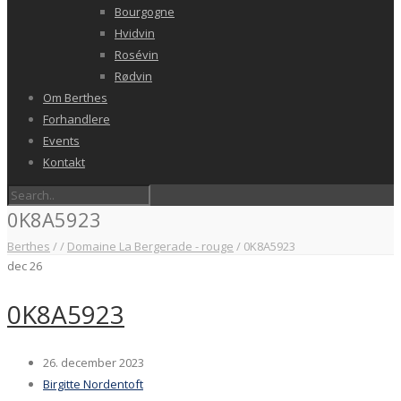
Bourgogne
Hvidvin
Rosévin
Rødvin
Om Berthes
Forhandlere
Events
Kontakt
0K8A5923
Berthes
/
/
Domaine La Bergerade - rouge
/
0K8A5923
dec
26
0K8A5923
26. december 2023
Birgitte Nordentoft