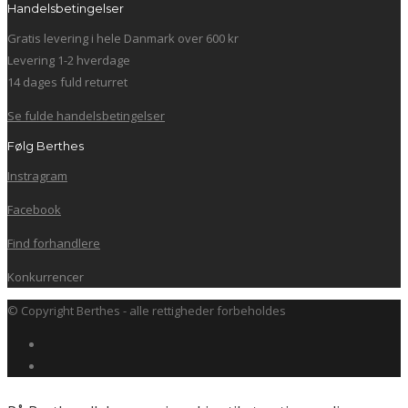
Handelsbetingelser
Gratis levering i hele Danmark over 600 kr
Levering 1-2 hverdage
14 dages fuld returret
Se fulde handelsbetingelser
Følg Berthes
Instragram
Facebook
Find forhandlere
Konkurrencer
© Copyright Berthes - alle rettigheder forbeholdes