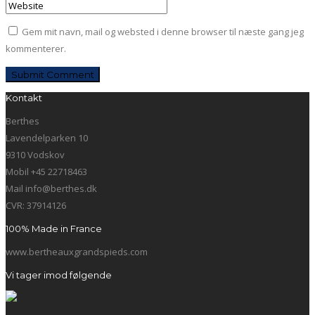
Gem mit navn, mail og websted i denne browser til næste gang jeg
kommenterer.
Kontakt
Berthes
Lavendelparken 10
9310 Vodskov
Mobil +45 22718463
Mail info@berthes.dk
CVR: 37914126
100% Made in France
www.bertheauxgrandspieds.com
Vi tager imod følgende