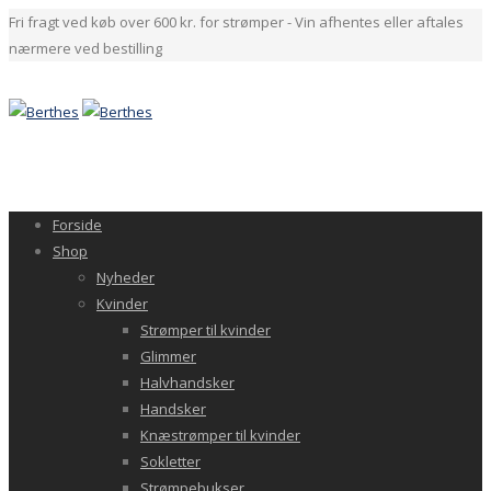
Fri fragt ved køb over 600 kr. for strømper - Vin afhentes eller aftales
nærmere ved bestilling
Forside
Shop
Nyheder
Kvinder
Strømper til kvinder
Glimmer
Halvhandsker
Handsker
Knæstrømper til kvinder
Sokletter
Strømpebukser