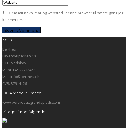
Gem mit navn, mail og websted i denne browser til næste gang jeg
kommenterer.
Kontakt
Berthes
Lavendelparken 10
9310 Vodskov
Mobil +45 22718463
Mail info@berthes.dk
CVR: 37914126
100% Made in France
www.bertheauxgrandspieds.com
Vi tager imod følgende