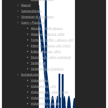
Mænd
Sømandstrøje
Strømper til søde børn
Garn – Plassard
Alpaga – 100% alpaca
Algasoie – alpaca, silke
Tonka og Softie – alpaca, uld
Intense – alpaca, uld, nylon
Eclips – mohair, silke
Divine – uld, silke, kameluld
Strikke-kit
Strikkepinde i bambus
Boligtekstiler
Viskestykker
Viskestykke – dyr
Viskestykke – gastronomi
Viskestykke kunst
Viskestykke maritim