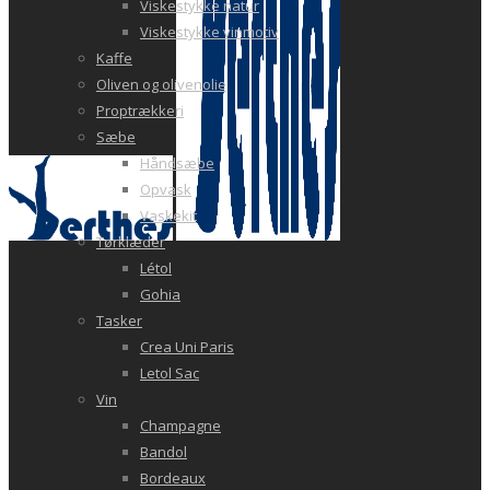
Viskestykke natur
Viskestykke vinmotiv
Kaffe
Oliven og olivenolie
Proptrækkeri
Sæbe
Håndsæbe
Opvask
Vaskekit
Tørklæder
Létol
Gohia
Tasker
Crea Uni Paris
Letol Sac
Vin
Champagne
Bandol
Bordeaux