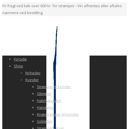
Fri fragt ved køb over 600 kr. for strømper - Vin afhentes eller aftales
nærmere ved bestilling
Forside
Shop
Nyheder
Kvinder
Strømper til kvinder
Glimmer
Halvhandsker
Handsker
Knæstrømper til kvinder
Sokletter
Strømpebukser