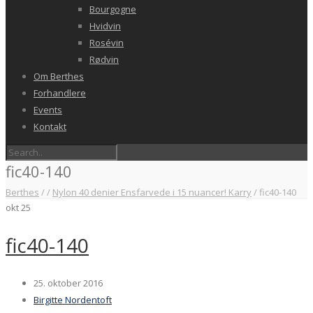
Bourgogne
Hvidvin
Rosévin
Rødvin
Om Berthes
Forhandlere
Events
Kontakt
fic40-140
Berthes
/
/
Nylon 40 denier Ensfarvede i 15 nuancer! Karry
/
fic40-140
okt
25
fic40-140
25. oktober 2016
Birgitte Nordentoft