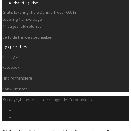
Handelsbetingelser
Gratis levering i hele Danmark over 600 kr
Levering 1-2 hverdage
14 dages fuld returret
Se fulde handelsbetingelser
Følg Berthes
Instragram
Facebook
Find forhandlere
Konkurrencer
© Copyright Berthes - alle rettigheder forbeholdes