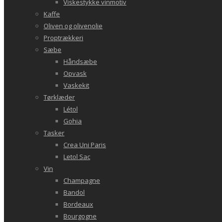
Viskestykke vinmotiv
Kaffe
Oliven og olivenolie
Proptrækkeri
Sæbe
Håndsæbe
Opvask
Vaskekit
Tørklæder
Létol
Gohia
Tasker
Crea Uni Paris
Letol Sac
Vin
Champagne
Bandol
Bordeaux
Bourgogne