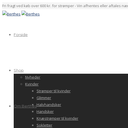
Fri fragt ved køb over 600 kr. for strømper - Vin afhentes eller aftales n
Forside
Shop
Nyheder
Kvinder
Strømper til kvinder
Glimmer
Halvhandsker
Om Berthes
Handsker
Knæstrømper til kvinder
Sokletter