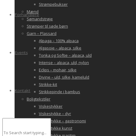
Strømpebukser
Mænd
Forhandlere
Sømandstrøje
Strømper til søde børn
Garn – Plassard
Alpaga – 100% alpaca
Algasoie – alpaca, silke
Events
Tonka og Softie – alpaca, uld
Intense – alpaca, uld, nylon
Eclips – mohair, silke
Divine – uld, silke, kameluld
Strikke-kit
Kontakt
Strikkepinde i bambus
Boligtekstiler
Viskestykker
Viskestykke – dyr
Viskestykke – gastronomi
Viskestykke kunst
Viskestykke maritim