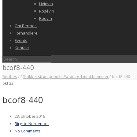
Hvidvin
Rosévin
Rødvin
Om Berthes
Forhandlere
Events
Kontakt
bcof8-440
Berthes
/
/
Strikket strømpebuks Pæon rød med blomster
/
bcof8-440
okt
23
bcof8-440
23. oktober 2016
Birgitte Nordentoft
No Comments