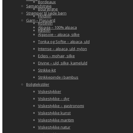
Bordeaux
Sømandstrøje
Bourgogne
Strømper til søde børn
Hvidvin
Garn – Plassard
Rosévin
Alpaga – 100% alpaca
Rødvin
Algasoie – alpaca, silke
Tonka og Softie – alpaca, uld
Intense – alpaca, uld, nylon
Eclips – mohair, silke
Divine – uld, silke, kameluld
Strikke-kit
Strikkepinde i bambus
Boligtekstiler
Viskestykker
Viskestykke – dyr
Viskestykke – gastronomi
Viskestykke kunst
Viskestykke maritim
Viskestykke natur