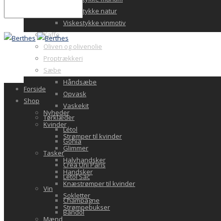
Viskestykke natur
Viskestykke vinmotiv
Kaffe
Oliven og olivenolie
Proptrækkeri
Sæbe
Håndsæbe
Forside
Opvask
Shop
Vaskekit
Nyheder
Tørklæder
Kvinder
Létol
Strømper til kvinder
Gohia
Glimmer
Tasker
Halvhandsker
Crea Uni Paris
Handsker
Letol Sac
Knæstrømper til kvinder
Vin
Sokletter
Champagne
Strømpebukser
Bandol
Mænd