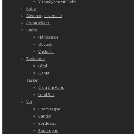
Viskestykke vinmotiv
Kaffe
Oliven og olivenolie
Proptrækkeri
Sæbe
Håndsæbe
Opvask
Vaskekit
Tørklæder
Létol
Gohia
Tasker
Crea Uni Paris
Letol Sac
Vin
Champagne
Bandol
Bordeaux
Bourgogne