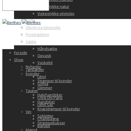
Viskestykke natur
Viskestykke vinmotiv
Kaffe
Oliven og olivenolie
Proptrækkeri
Sæbe
Håndsæbe
Forside
Opvask
Shop
Vaskekit
Nyheder
Tørklæder
Kvinder
Létol
Strømper til kvinder
Gohia
Glimmer
Tasker
Halvhandsker
Crea Uni Paris
Handsker
Letol Sac
Knæstrømper til kvinder
Vin
Sokletter
Champagne
Strømpebukser
Bandol
Mænd