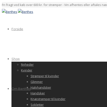
Fri fragt ved køb over 600 kr. for strømper - Vin afhentes eller aftales n
Forside
Shop
Nyheder
Kvinder
Strømper til kvinder
Glimmer
Halvhandsker
Om Berthes
Handsker
Knæstrømper til kvinder
Sokletter