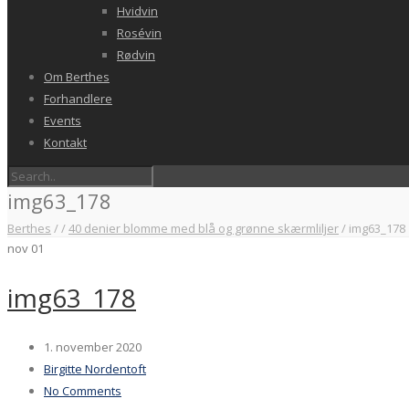
Hvidvin
Rosévin
Rødvin
Om Berthes
Forhandlere
Events
Kontakt
img63_178
Berthes
/
/
40 denier blomme med blå og grønne skærmliljer
/
img63_178
nov
01
img63_178
1. november 2020
Birgitte Nordentoft
No Comments