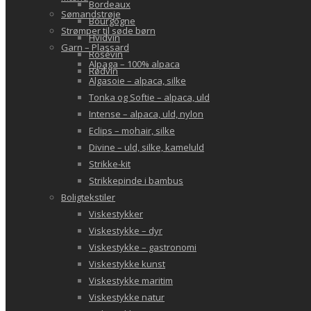
Bordeaux
Sømandstrøje
Bourgogne
Strømper til søde børn
Hvidvin
Garn – Plassard
Rosévin
Alpaga – 100% alpaca
Rødvin
Algasoie – alpaca, silke
Tonka og Softie – alpaca, uld
Intense – alpaca, uld, nylon
Eclips – mohair, silke
Divine – uld, silke, kameluld
Strikke-kit
Strikkepinde i bambus
Boligtekstiler
Viskestykker
Viskestykke – dyr
Viskestykke – gastronomi
Viskestykke kunst
Viskestykke maritim
Viskestykke natur