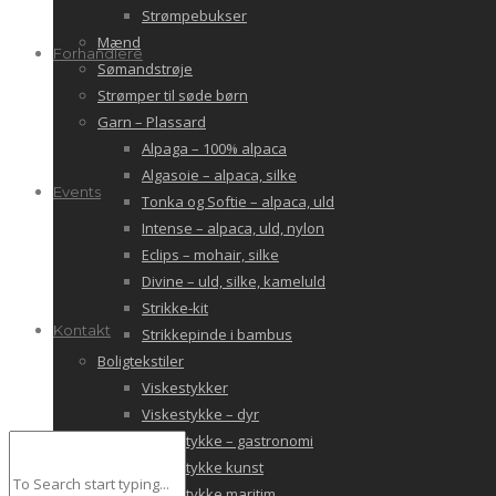
Strømpebukser
Mænd
Forhandlere
Sømandstrøje
Strømper til søde børn
Garn – Plassard
Alpaga – 100% alpaca
Algasoie – alpaca, silke
Events
Tonka og Softie – alpaca, uld
Intense – alpaca, uld, nylon
Eclips – mohair, silke
Divine – uld, silke, kameluld
Strikke-kit
Kontakt
Strikkepinde i bambus
Boligtekstiler
Viskestykker
Viskestykke – dyr
Viskestykke – gastronomi
Viskestykke kunst
Viskestykke maritim