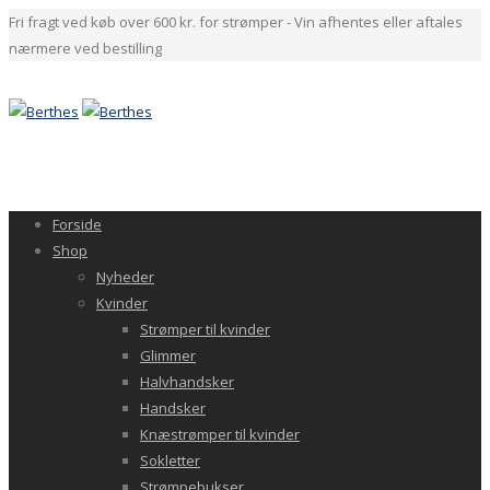
Fri fragt ved køb over 600 kr. for strømper - Vin afhentes eller aftales
nærmere ved bestilling
Forside
Shop
Nyheder
Kvinder
Strømper til kvinder
Glimmer
Halvhandsker
Handsker
Knæstrømper til kvinder
Sokletter
Strømpebukser