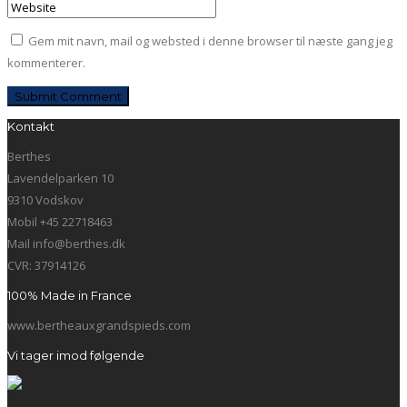
Gem mit navn, mail og websted i denne browser til næste gang jeg
kommenterer.
Kontakt
Berthes
Lavendelparken 10
9310 Vodskov
Mobil +45 22718463
Mail info@berthes.dk
CVR: 37914126
100% Made in France
www.bertheauxgrandspieds.com
Vi tager imod følgende