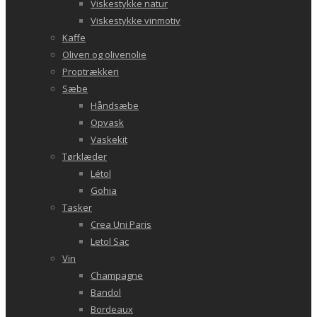
Viskestykke natur
Viskestykke vinmotiv
Kaffe
Oliven og olivenolie
Proptrækkeri
Sæbe
Håndsæbe
Opvask
Vaskekit
Tørklæder
Létol
Gohia
Tasker
Crea Uni Paris
Letol Sac
Vin
Champagne
Bandol
Bordeaux