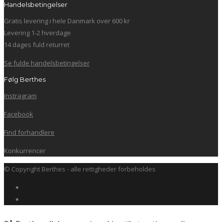
Handelsbetingelser
Gratis levering i hele Danmark over 600 kr
Levering 1-2 hverdage
14 dages fuld returret
Se fulde handelsbetingelser
Følg Berthes
Instragram
Facebook
Find forhandlere
Konkurrencer
© Copyright Berthes - alle rettigheder forbeholdes