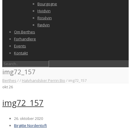
Bourgogne
Hvidvin
Rosévin
Rødvin
Om Berthes
Forhandlere
Events
Kontakt
img72_157
Berthes
/
/
Halvhandsker Perrin Bio
/
img72_157
okt
26
img72_157
26. oktober 2020
Birgitte Nordentoft