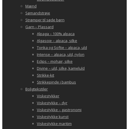
Mænd
Sømandstrøje
Strømper til søde børn
Garn – Plassard
Alpaga – 100% alpaca
Algasoie – alpaca, silke
Tonka og Softie – alpaca, uld
Intense – alpaca, uld, nylon
Eclips – mohair, silke
Divine – uld, silke, kameluld
Strikke-kit
Strikkepinde i bambus
Boligtekstiler
Viskestykker
Viskestykke – dyr
Viskestykke – gastronomi
Viskestykke kunst
Viskestykke maritim