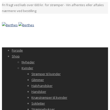
Fri fragt ved køb over 600 kr. for strømper - Vin afhentes eller aftales
nærmere ved bestilling
Forside
Shop
Nyheder
Kvinder
Strømper til kvinder
Glimmer
Halvhandsker
Handsker
Knæstrømper til kvinder
Sokletter
Strømpebukser