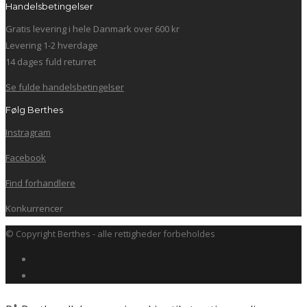
Handelsbetingelser
Gratis levering i hele Danmark over 600 kr
Levering 1-2 hverdage
14 dages fuld returret
Se fulde handelsbetingelser
Følg Berthes
Instragram
Facebook
Find forhandlere
Konkurrencer
© Copyright Berthes - alle rettigheder forbeholdes