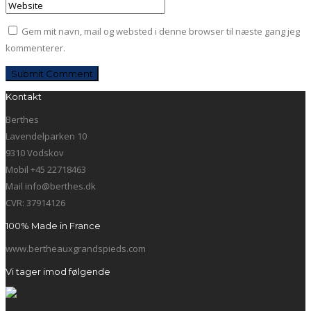
Gem mit navn, mail og websted i denne browser til næste gang jeg
kommenterer.
Kontakt
Berthes
Lavendelparken 10
9310 Vodskov
Mobil +45 22718463
Mail info@berthes.dk
CVR: 37914126
100% Made in France
www.bertheauxgrandspieds.com
Vi tager imod følgende