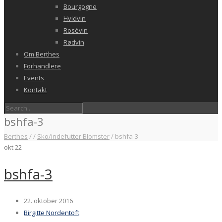
Bourgogne
Hvidvin
Rosévin
Rødvin
Om Berthes
Forhandlere
Events
Kontakt
bshfa-3
Berthes
/
/
Sko/indefutter Blomster
/
bshfa-3
okt
22
bshfa-3
22. oktober 2016
Birgitte Nordentoft