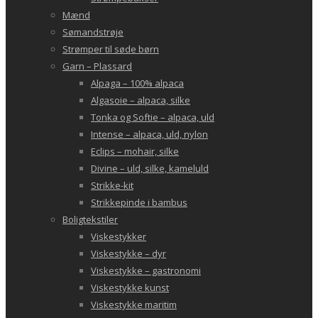
Mænd
Sømandstrøje
Strømper til søde børn
Garn – Plassard
Alpaga – 100% alpaca
Algasoie – alpaca, silke
Tonka og Softie – alpaca, uld
Intense – alpaca, uld, nylon
Eclips – mohair, silke
Divine – uld, silke, kameluld
Strikke-kit
Strikkepinde i bambus
Boligtekstiler
Viskestykker
Viskestykke – dyr
Viskestykke – gastronomi
Viskestykke kunst
Viskestykke maritim