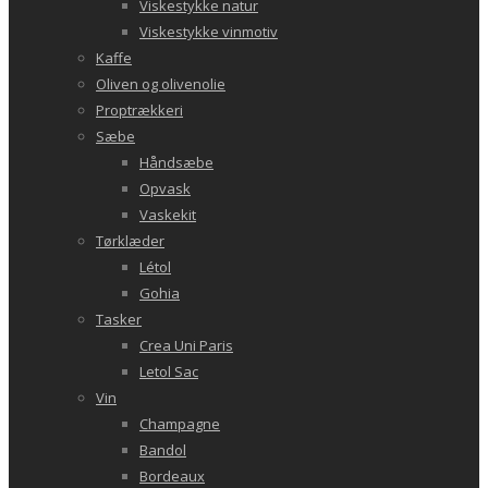
Viskestykke natur
Viskestykke vinmotiv
Kaffe
Oliven og olivenolie
Proptrækkeri
Sæbe
Håndsæbe
Opvask
Vaskekit
Tørklæder
Létol
Gohia
Tasker
Crea Uni Paris
Letol Sac
Vin
Champagne
Bandol
Bordeaux