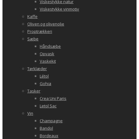
Viskestykke natur
Viskestykke vinmotiv
Kaffe
Oliven og olivenolie
Proptrækkeri
Sæbe
Håndsæbe
Opvask
Vaskekit
Tørklæder
Létol
Gohia
Tasker
Crea Uni Paris
Letol Sac
Vin
Champagne
Bandol
Bordeaux