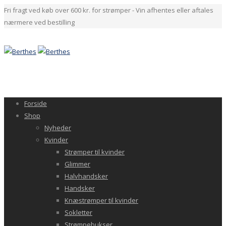
Fri fragt ved køb over 600 kr. for strømper - Vin afhentes eller aftales
nærmere ved bestilling
Forside
Shop
Nyheder
Kvinder
Strømper til kvinder
Glimmer
Halvhandsker
Handsker
Knæstrømper til kvinder
Sokletter
Strømpebukser