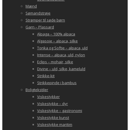
Mænd
Sømandstrøje
Strømper til søde børn
Garn – Plassard
Alpaga – 100% alpaca
Algasoie – alpaca, silke
Tonka og Softie – alpaca, uld
Intense – alpaca, uld, nylon
Eclips – mohair, silke
Divine – uld, silke, kameluld
Strikke-kit
Strikkepinde i bambus
Boligtekstiler
Viskestykker
Viskestykke – dyr
Viskestykke – gastronomi
Viskestykke kunst
Viskestykke maritim