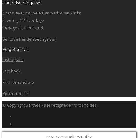
Handelsbetingelser
Gratis levering i hele Danmark over 600 kr
Levering 1-2 hverdage
14 dages fuld returret
Se fulde handelsbetingelser
Følg Berthes
Instragram
Facebook
Find forhandlere
Konkurrencer
© Copyright Berthes - alle rettigheder forbeholdes
Privacy & Cookies Policy