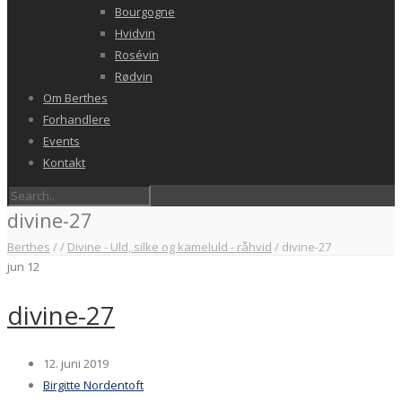
Bourgogne
Hvidvin
Rosévin
Rødvin
Om Berthes
Forhandlere
Events
Kontakt
divine-27
Berthes
/
/
Divine - Uld, silke og kameluld - råhvid
/
divine-27
jun
12
divine-27
12. juni 2019
Birgitte Nordentoft