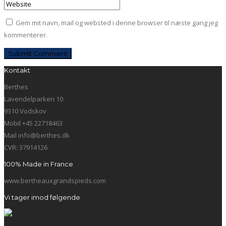
Gem mit navn, mail og websted i denne browser til næste gang jeg
kommenterer.
Kontakt
Berthes
Lavendelparken 10
9310 Vodskov
Mobil +45 22718463
Mail info@berthes.dk
CVR: 37914126
100% Made in France
www.bertheauxgrandspieds.com
Vi tager imod følgende