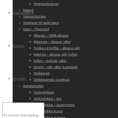
Strømpebukser
Mænd
Forhandlere
Sømandstrøje
Strømper til søde børn
Garn – Plassard
Alpaga – 100% alpaca
Algasoie – alpaca, silke
Events
Tonka og Softie – alpaca, uld
Intense – alpaca, uld, nylon
Eclips – mohair, silke
Divine – uld, silke, kameluld
Strikke-kit
Kontakt
Strikkepinde i bambus
Boligtekstiler
Viskestykker
Viskestykke – dyr
Viskestykke – gastronomi
Viskestykke kunst
Viskestykke maritim