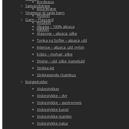
Bordeaux
Sømandstrøje
Bourgogne
Strømper til søde børn
Hvidvin
Garn – Plassard
Rosévin
Alpaga – 100% alpaca
Rødvin
Algasoie – alpaca, silke
Tonka og Softie – alpaca, uld
Intense – alpaca, uld, nylon
Eclips – mohair, silke
Divine – uld, silke, kameluld
Strikke-kit
Strikkepinde i bambus
Boligtekstiler
Viskestykker
Viskestykke – dyr
Viskestykke – gastronomi
Viskestykke kunst
Viskestykke maritim
Viskestykke natur