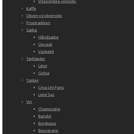
Viskestykke vinmotiv
Kaffe
Oliven og olivenolie
Proptrækkeri
Sæbe
Håndsæbe
Opvask
Vaskekit
Tørklæder
Létol
Gohia
Tasker
Crea Uni Paris
Letol Sac
Vin
Champagne
Bandol
Bordeaux
Bourgogne