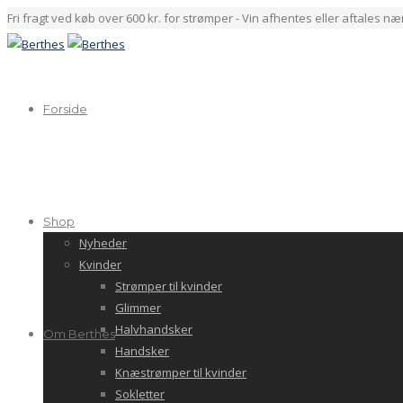
Fri fragt ved køb over 600 kr. for strømper - Vin afhentes eller aftales n
Forside
Shop
Nyheder
Kvinder
Strømper til kvinder
Glimmer
Halvhandsker
Om Berthes
Handsker
Knæstrømper til kvinder
Sokletter