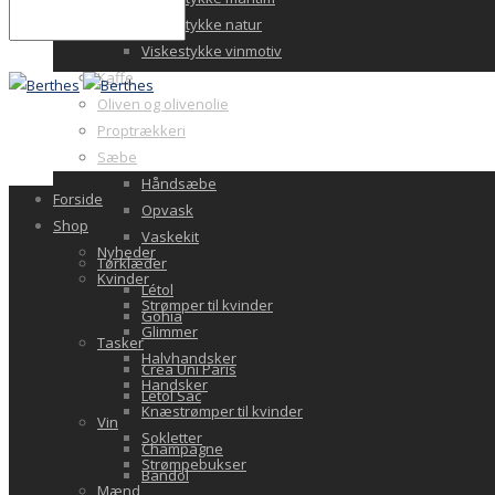
Viskestykke natur
Viskestykke vinmotiv
Kaffe
Oliven og olivenolie
Proptrækkeri
Sæbe
Håndsæbe
Forside
Opvask
Shop
Vaskekit
Nyheder
Tørklæder
Kvinder
Létol
Strømper til kvinder
Gohia
Glimmer
Tasker
Halvhandsker
Crea Uni Paris
Handsker
Letol Sac
Knæstrømper til kvinder
Vin
Sokletter
Champagne
Strømpebukser
Bandol
Mænd