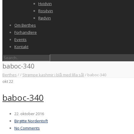
Hvidvin
Rosévin
Rødvin
Om Berthes
Forhandlere
Events
Kontakt
baboc-340
Berthes
/
/
Strømpe kashmir i blå med lilla sål
/
baboc-340
okt
22
baboc-340
22. oktober 2016
Birgitte Nordentoft
No Comments