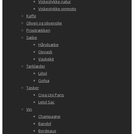
Viskestykke natur
Viskestykke vinmotiv
Kaffe
Oliven og olivenolie
Proptrækkeri
Sæbe
Håndsæbe
Opvask
Vaskekit
Tørklæder
Létol
Gohia
Tasker
Crea Uni Paris
Letol Sac
Vin
Champagne
Bandol
Bordeaux