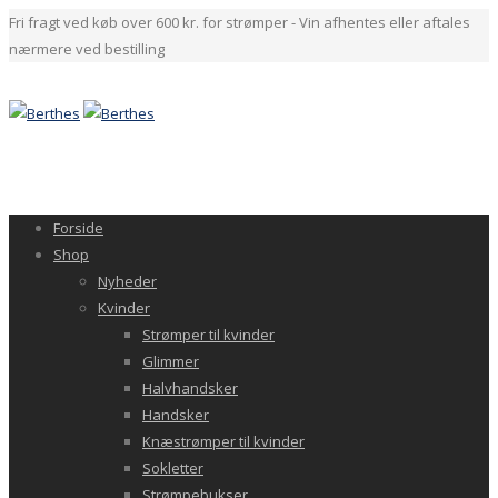
Fri fragt ved køb over 600 kr. for strømper - Vin afhentes eller aftales
nærmere ved bestilling
Forside
Shop
Nyheder
Kvinder
Strømper til kvinder
Glimmer
Halvhandsker
Handsker
Knæstrømper til kvinder
Sokletter
Strømpebukser