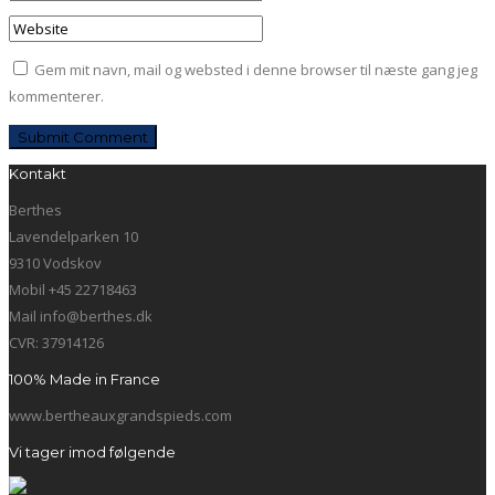
Gem mit navn, mail og websted i denne browser til næste gang jeg
kommenterer.
Kontakt
Berthes
Lavendelparken 10
9310 Vodskov
Mobil +45 22718463
Mail info@berthes.dk
CVR: 37914126
100% Made in France
www.bertheauxgrandspieds.com
Vi tager imod følgende