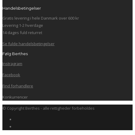
Handelsbetingelser
Gratis levering i hele Danmark over 600 kr
Levering 1-2 hverdage
14 dages fuld returret
Se fulde handelsbetingelser
Følg Berthes
Instragram
Facebook
Find forhandlere
Konkurrencer
© Copyright Berthes - alle rettigheder forbeholdes