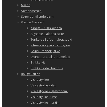
Mænd
Sømandstrøje
Strømper til søde børn
Garn – Plassard
Alpaga – 100% alpaca
Algasoie – alpaca, silke
Tonka og Softie – alpaca, uld
Intense – alpaca, uld, nylon
Eclips – mohair, silke
Divine – uld, silke, kameluld
Strikke-kit
Strikkepinde i bambus
Boligtekstiler
Viskestykker
Viskestykke – dyr
Viskestykke – gastronomi
Viskestykke kunst
Viskestykke maritim