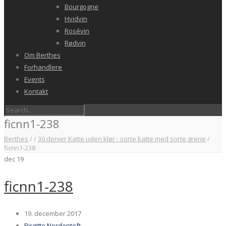
Bourgogne
Hvidvin
Rosévin
Rødvin
Om Berthes
Forhandlere
Events
Kontakt
ficnn1-238
Berthes
/
/
30 denier Katte uden klør - sorte katte med sorte grene
/
ficnn1-238
dec
19
ficnn1-238
19. december 2017
Birgitte Nordentoft