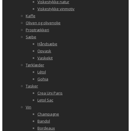
Viskestykke natur
Viskestykke vinmotiv
Kaffe
Oliven og olivenolie
Proptrækkeri
Sæbe
Håndsæbe
Opvask
Vaskekit
Tørklæder
Létol
Gohia
Tasker
Crea Uni Paris
Letol Sac
Vin
Champagne
Bandol
Bordeaux