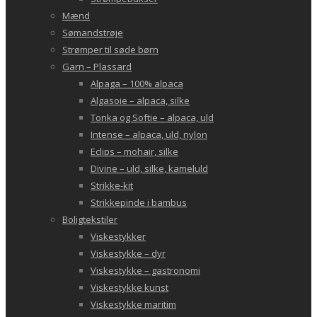
Mænd
Sømandstrøje
Strømper til søde børn
Garn – Plassard
Alpaga – 100% alpaca
Algasoie – alpaca, silke
Tonka og Softie – alpaca, uld
Intense – alpaca, uld, nylon
Eclips – mohair, silke
Divine – uld, silke, kameluld
Strikke-kit
Strikkepinde i bambus
Boligtekstiler
Viskestykker
Viskestykke – dyr
Viskestykke – gastronomi
Viskestykke kunst
Viskestykke maritim