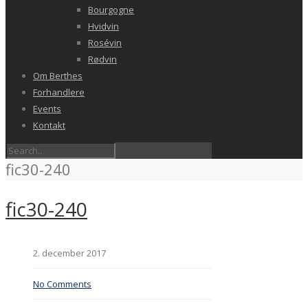
Bourgogne
Hvidvin
Rosévin
Rødvin
Om Berthes
Forhandlere
Events
Kontakt
fic30-240
fic30-240
2. december 2017
No Comments