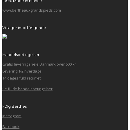
100% Made in France
www.bertheauxgrandspieds.com
Vi tager imod følgende
Handelsbetingelser
Gratis levering i hele Danmark over 600 kr
Levering 1-2 hverdage
14 dages fuld returret
Se fulde handelsbetingelser
Følg Berthes
Instragram
Facebook