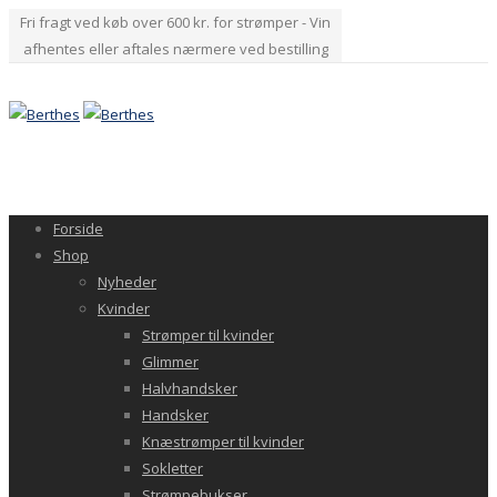
Fri fragt ved køb over 600 kr. for strømper - Vin
afhentes eller aftales nærmere ved bestilling
Forside
Shop
Nyheder
Kvinder
Strømper til kvinder
Glimmer
Halvhandsker
Handsker
Knæstrømper til kvinder
Sokletter
Strømpebukser