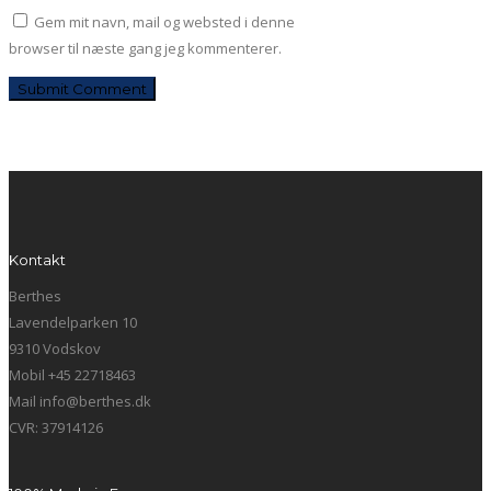
Gem mit navn, mail og websted i denne
browser til næste gang jeg kommenterer.
Kontakt
Berthes
Lavendelparken 10
9310 Vodskov
Mobil +45 22718463
Mail info@berthes.dk
CVR: 37914126