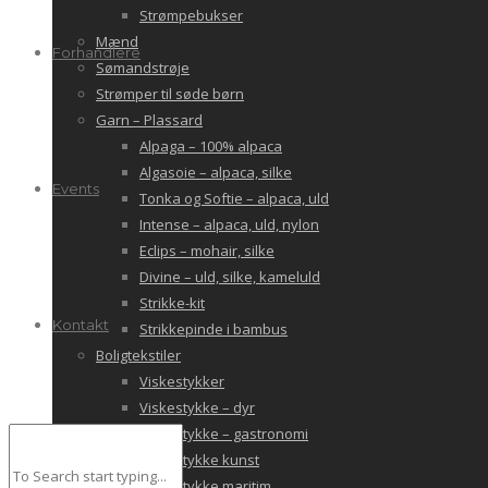
Strømpebukser
Mænd
Forhandlere
Sømandstrøje
Strømper til søde børn
Garn – Plassard
Alpaga – 100% alpaca
Algasoie – alpaca, silke
Events
Tonka og Softie – alpaca, uld
Intense – alpaca, uld, nylon
Eclips – mohair, silke
Divine – uld, silke, kameluld
Strikke-kit
Kontakt
Strikkepinde i bambus
Boligtekstiler
Viskestykker
Viskestykke – dyr
Viskestykke – gastronomi
Viskestykke kunst
Viskestykke maritim