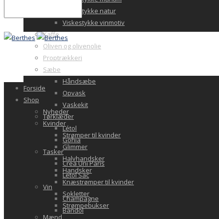
Viskestykke natur
Viskestykke vinmotiv
Kaffe
Oliven og olivenolie
Proptrækkeri
Sæbe
Håndsæbe
Forside
Opvask
Shop
Vaskekit
Nyheder
Tørklæder
Kvinder
Létol
Strømper til kvinder
Gohia
Glimmer
Tasker
Halvhandsker
Crea Uni Paris
Handsker
Letol Sac
Knæstrømper til kvinder
Vin
Sokletter
Champagne
Strømpebukser
Bandol
Mænd