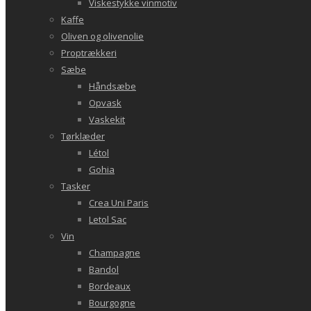
Viskestykke vinmotiv
Kaffe
Oliven og olivenolie
Proptrækkeri
Sæbe
Håndsæbe
Opvask
Vaskekit
Tørklæder
Létol
Gohia
Tasker
Crea Uni Paris
Letol Sac
Vin
Champagne
Bandol
Bordeaux
Bourgogne