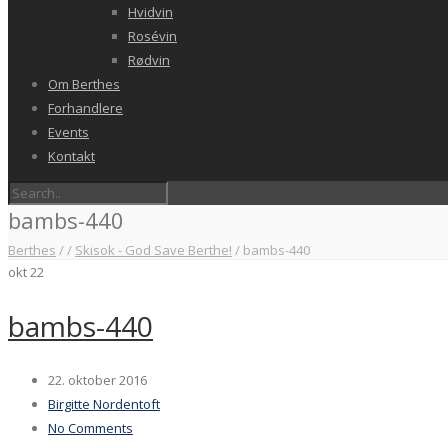
Hvidvin
Rosévin
Rødvin
Om Berthes
Forhandlere
Events
Kontakt
bambs-440
Berthes
/
/
Skisok - God Save Berthe!
/
bambs-440
okt
22
bambs-440
22. oktober 2016
Birgitte Nordentoft
No Comments