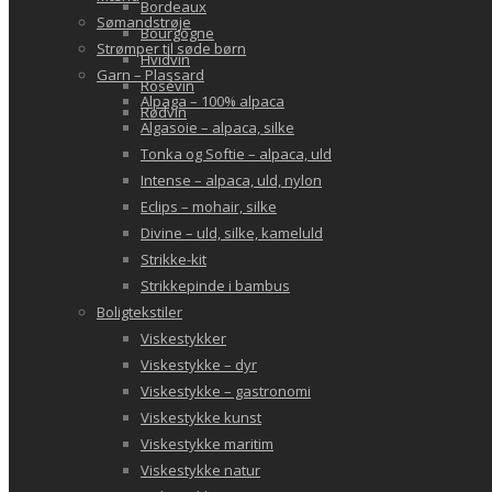
Bordeaux
Sømandstrøje
Bourgogne
Strømper til søde børn
Hvidvin
Garn – Plassard
Rosévin
Alpaga – 100% alpaca
Rødvin
Algasoie – alpaca, silke
Tonka og Softie – alpaca, uld
Intense – alpaca, uld, nylon
Eclips – mohair, silke
Divine – uld, silke, kameluld
Strikke-kit
Strikkepinde i bambus
Boligtekstiler
Viskestykker
Viskestykke – dyr
Viskestykke – gastronomi
Viskestykke kunst
Viskestykke maritim
Viskestykke natur