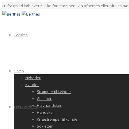
Fri fragt ved køb over 600 kr. for strømper - Vin afhentes eller aftales n
Forside
Shop
Nyheder
Kvinder
Strømper til kvinder
Glimmer
Halvhandsker
Om Berthes
Handsker
Knæstrømper til kvinder
Sokletter